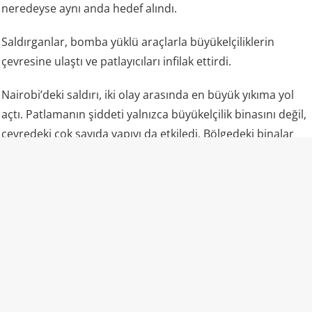
neredeyse aynı anda hedef alındı.
Saldırganlar, bomba yüklü araçlarla büyükelçiliklerin
çevresine ulaştı ve patlayıcıları infilak ettirdi.
Nairobi’deki saldırı, iki olay arasında en büyük yıkıma yol
açtı. Patlamanın şiddeti yalnızca büyükelçilik binasını değil,
çevredeki çok sayıda yapıyı da etkiledi. Bölgedeki binalar
ağır hasar gördü, sokaklar enkazla doldu.
Saldırıda çoğunluğu Kenyalılar olmak üzere yaklaşık 213
kişi hayatını kaybetti, binlerce kişi yaralandı. Ölenler
arasında büyükelçilik çalışanları ve güvenlik görevlileri
bulunuyordu.
Darüsselam’daki saldırı
Aynı saatlerde Tanzanya’nın başkenti Darüsselam’daki ABD