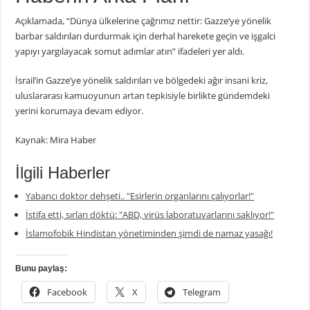
Açıklamada, “Dünya ülkelerine çağrımız nettir: Gazze’ye yönelik
barbar saldırıları durdurmak için derhal harekete geçin ve işgalci
yapıyı yargılayacak somut adımlar atın” ifadeleri yer aldı.
İsrail’in Gazze’ye yönelik saldırıları ve bölgedeki ağır insani kriz,
uluslararası kamuoyunun artan tepkisiyle birlikte gündemdeki
yerini korumaya devam ediyor.
Kaynak: Mira Haber
İlgili Haberler
Yabancı doktor dehşeti.. "Esirlerin organlarını çalıyorlar!"
İstifa etti, sırları döktü: "ABD, virüs laboratuvarlarını saklıyor!"
İslamofobik Hindistan yönetiminden şimdi de namaz yasağı!
Bunu paylaş:
Facebook
X
Telegram