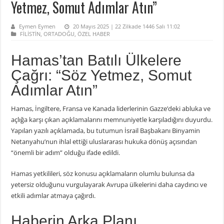
Yetmez, Somut Adımlar Atın”
Eymen Eymen
20 Mayıs 2025 | 22 Zilkade 1446 Salı 11:02
FİLİSTİN
,
ORTADOĞU
,
ÖZEL HABER
Hamas’tan Batılı Ülkelere
Çağrı: “Söz Yetmez, Somut
Adımlar Atın”
Hamas, İngiltere, Fransa ve Kanada liderlerinin Gazze’deki abluka ve
açlığa karşı çıkan açıklamalarını memnuniyetle karşıladığını duyurdu.
Yapılan yazılı açıklamada, bu tutumun İsrail Başbakanı Binyamin
Netanyahu’nun ihlal ettiği uluslararası hukuka dönüş açısından
“önemli bir adım” olduğu ifade edildi.
Hamas yetkilileri, söz konusu açıklamaların olumlu bulunsa da
yetersiz olduğunu vurgulayarak Avrupa ülkelerini daha caydırıcı ve
etkili adımlar atmaya çağırdı.
Haberin Arka Planı