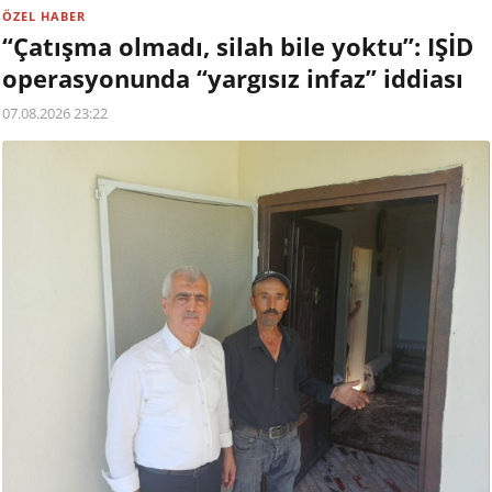
ÖZEL HABER
“Çatışma olmadı, silah bile yoktu”: IŞİD
operasyonunda “yargısız infaz” iddiası
07.08.2026 23:22