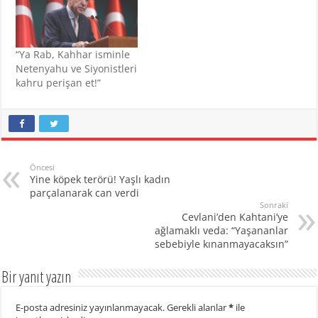
“Ya Rab, Kahhar isminle
Netenyahu ve Siyonistleri
kahru perişan et!”
Öncesi
Yine köpek terörü! Yaşlı kadın
parçalanarak can verdi
Sonraki
Cevlani’den Kahtani’ye
ağlamaklı veda: “Yaşananlar
sebebiyle kınanmayacaksın”
Bir yanıt yazın
E-posta adresiniz yayınlanmayacak.
Gerekli alanlar
*
ile