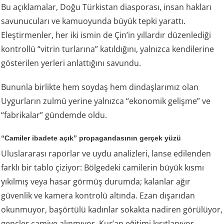
Bu açıklamalar, Doğu Türkistan diasporası, insan hakları
savunucuları ve kamuoyunda büyük tepki yarattı.
Eleştirmenler, her iki ismin de Çin’in yıllardır düzenlediği
kontrollü “vitrin turlarına” katıldığını, yalnızca kendilerine
gösterilen yerleri anlattığını savundu.
Bununla birlikte hem soydaş hem dindaşlarımız olan
Uygurların zulmü yerine yalnızca “ekonomik gelişme” ve
“fabrikalar” gündemde oldu.
“Camiler ibadete açık” propagandasının gerçek yüzü
Uluslararası raporlar ve uydu analizleri, lanse edilenden
farklı bir tablo çiziyor: Bölgedeki camilerin büyük kısmı
yıkılmış veya hasar görmüş durumda; kalanlar ağır
güvenlik ve kamera kontrolü altında. Ezan dışarıdan
okunmuyor, başörtülü kadınlar sokakta nadiren görülüyor,
gençler camiye alınmıyor, Kur’an eğitimi kısıtlanıyor.