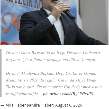
Diyanet İşleri Başkanlığı'na bağlı Diyanet Akademisi
Başkanı, Çin rejiminin propaganda diliyle konuştu.
Diyanet Akademisi Başkanı Doç. Dr. Enver Osman
Kaan, Mayıs 2026’da işgalci Çin'in davetiyle Doğu
Türkistan'a gitti. Ziyaret sonrası Çin devlet medyasına
verdiği röportajda…
pic.twitter.com/JBg2lNhqPS
— Mira Haber (@Mira_Haber)
August 6, 2026