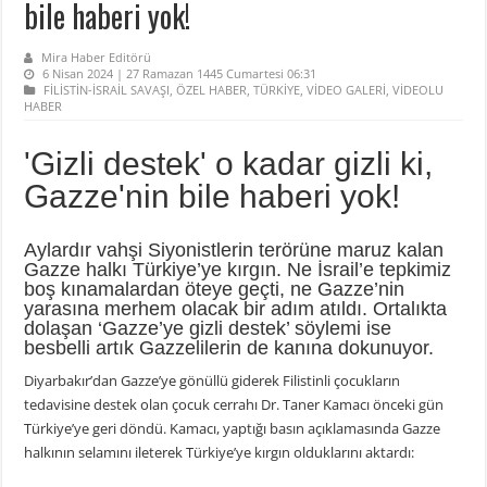
bile haberi yok!
Mira Haber Editörü
6 Nisan 2024 | 27 Ramazan 1445 Cumartesi 06:31
FİLİSTİN-İSRAİL SAVAŞI
,
ÖZEL HABER
,
TÜRKİYE
,
VİDEO GALERİ
,
VİDEOLU
HABER
'Gizli destek' o kadar gizli ki,
Gazze'nin bile haberi yok!
Aylardır vahşi Siyonistlerin terörüne maruz kalan
Gazze halkı Türkiye’ye kırgın. Ne İsrail’e tepkimiz
boş kınamalardan öteye geçti, ne Gazze’nin
yarasına merhem olacak bir adım atıldı. Ortalıkta
dolaşan ‘Gazze’ye gizli destek’ söylemi ise
besbelli artık Gazzelilerin de kanına dokunuyor.
Diyarbakır’dan Gazze’ye gönüllü giderek Filistinli çocukların
tedavisine destek olan çocuk cerrahı Dr. Taner Kamacı önceki gün
Türkiye’ye geri döndü. Kamacı, yaptığı basın açıklamasında Gazze
halkının selamını ileterek Türkiye’ye kırgın olduklarını aktardı: