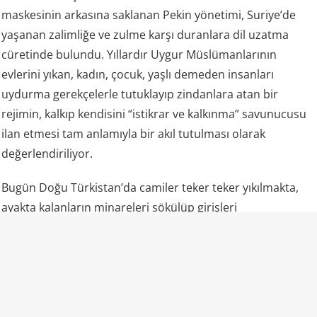
maskesinin arkasına saklanan Pekin yönetimi, Suriye’de
yaşanan zalimliğe ve zulme karşı duranlara dil uzatma
cüretinde bulundu. Yıllardır Uygur Müslümanlarının
evlerini yıkan, kadın, çocuk, yaşlı demeden insanları
uydurma gerekçelerle tutuklayıp zindanlara atan bir
rejimin, kalkıp kendisini “istikrar ve kalkınma” savunucusu
ilan etmesi tam anlamıyla bir akıl tutulması olarak
değerlendiriliyor.
Bugün Doğu Türkistan’da camiler teker teker yıkılmakta,
ayakta kalanların minareleri sökülüp girişleri
kilitlenmektedir. Gök kubbede ezan sesinin tamamen
susturulduğu, insanların en temel ibadetlerini yerine
getirmesinin bile ağır suç sayıldığı bu coğrafyada, “eğitim
kampı” adı verilen toplama zindanlarında milyonlarca
insan ağır işkenceler altında kimliğini kaybetmeye