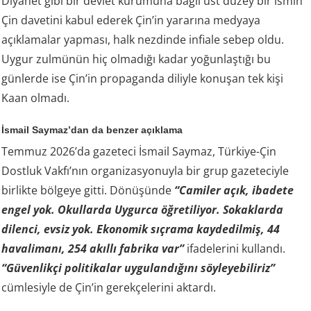
Diyanet gibi bir devlet kurumuna bağlı üst düzey bir ismin
Çin davetini kabul ederek Çin’in yararına medyaya
açıklamalar yapması, halk nezdinde infiale sebep oldu.
Uygur zulmünün hiç olmadığı kadar yoğunlaştığı bu
günlerde ise Çin’in propaganda diliyle konuşan tek kişi
Kaan olmadı.
İsmail Saymaz’dan da benzer açıklama
Temmuz 2026’da gazeteci İsmail Saymaz, Türkiye-Çin
Dostluk Vakfı’nın organizasyonuyla bir grup gazeteciyle
birlikte bölgeye gitti. Dönüşünde
“Camiler açık, ibadete
engel yok. Okullarda Uygurca öğretiliyor. Sokaklarda
dilenci, evsiz yok. Ekonomik sıçrama kaydedilmiş, 44
havalimanı, 254 akıllı fabrika var”
ifadelerini kullandı.
“Güvenlikçi politikalar uygulandığını söyleyebiliriz”
cümlesiyle de Çin’in gerekçelerini aktardı.