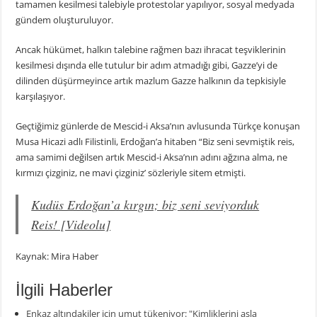
tamamen kesilmesi talebiyle protestolar yapılıyor, sosyal medyada
gündem oluşturuluyor.
Ancak hükümet, halkın talebine rağmen bazı ihracat teşviklerinin
kesilmesi dışında elle tutulur bir adım atmadığı gibi, Gazze’yi de
dilinden düşürmeyince artık mazlum Gazze halkının da tepkisiyle
karşılaşıyor.
Geçtiğimiz günlerde de Mescid-i Aksa’nın avlusunda Türkçe konuşan
Musa Hicazi adlı Filistinli, Erdoğan’a hitaben “Biz seni sevmiştik reis,
ama samimi değilsen artık Mescid-i Aksa’nın adını ağzına alma, ne
kırmızı çizginiz, ne mavi çizginiz’ sözleriyle sitem etmişti.
Kudüs Erdoğan’a kırgın; biz seni seviyorduk
Reis! [Videolu]
Kaynak: Mira Haber
İlgili Haberler
Enkaz altındakiler için umut tükeniyor: "Kimliklerini asla