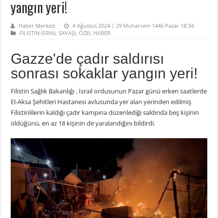
yangın yeri!
Haber Merkezi
4 Ağustos 2024 | 29 Muharrem 1446 Pazar 18:34
FİLİSTİN-İSRAİL SAVAŞI
,
ÖZEL HABER
Gazze'de çadır saldırısı
sonrası sokaklar yangın yeri!
Filistin Sağlık Bakanlığı , İsrail ordusunun Pazar günü erken saatlerde
El-Aksa Şehitleri Hastanesi avlusunda yer alan yerinden edilmiş
Filistinlilerin kaldığı çadır kampına düzenlediği saldırıda beş kişinin
öldüğünü, en az 18 kişinin de yaralandığını bildirdi.