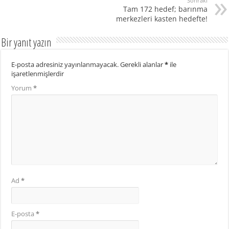
Sonraki
Tam 172 hedef; barınma
merkezleri kasten hedefte!
Bir yanıt yazın
E-posta adresiniz yayınlanmayacak.
Gerekli alanlar
*
ile
işaretlenmişlerdir
Yorum
*
Ad
*
E-posta
*