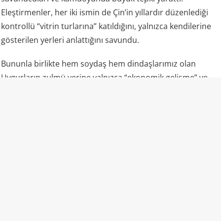
Eleştirmenler, her iki ismin de Çin’in yıllardır düzenlediği
kontrollü “vitrin turlarına” katıldığını, yalnızca kendilerine
gösterilen yerleri anlattığını savundu.
Bununla birlikte hem soydaş hem dindaşlarımız olan
Uygurların zulmü yerine yalnızca “ekonomik gelişme” ve
“fabrikalar” gündemde oldu.
“Camiler ibadete açık” propagandasının gerçek yüzü
Uluslararası raporlar ve uydu analizleri, lanse edilenden
farklı bir tablo çiziyor: Bölgedeki camilerin büyük kısmı
yıkılmış veya hasar görmüş durumda; kalanlar ağır
güvenlik ve kamera kontrolü altında. Ezan dışarıdan
okunmuyor, başörtülü kadınlar sokakta nadiren görülüyor,
gençler camiye alınmıyor, Kur’an eğitimi kısıtlanıyor.
Uygurca resmi kurumlarda ve eğitimde fiilen bastırılıyor,