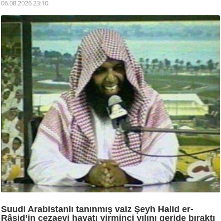
06.08.2026 23:10
Suudi Arabistanlı tanınmış vaiz Şeyh Halid er-
Râşid’in cezaevi hayatı yirminci yılını geride bıraktı