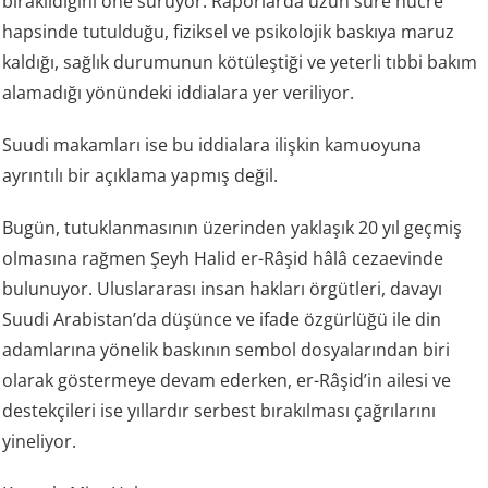
bırakıldığını öne sürüyor. Raporlarda uzun süre hücre
hapsinde tutulduğu, fiziksel ve psikolojik baskıya maruz
kaldığı, sağlık durumunun kötüleştiği ve yeterli tıbbi bakım
alamadığı yönündeki iddialara yer veriliyor.
Suudi makamları ise bu iddialara ilişkin kamuoyuna
ayrıntılı bir açıklama yapmış değil.
Bugün, tutuklanmasının üzerinden yaklaşık 20 yıl geçmiş
olmasına rağmen Şeyh Halid er-Râşid hâlâ cezaevinde
bulunuyor. Uluslararası insan hakları örgütleri, davayı
Suudi Arabistan’da düşünce ve ifade özgürlüğü ile din
adamlarına yönelik baskının sembol dosyalarından biri
olarak göstermeye devam ederken, er-Râşid’in ailesi ve
destekçileri ise yıllardır serbest bırakılması çağrılarını
yineliyor.