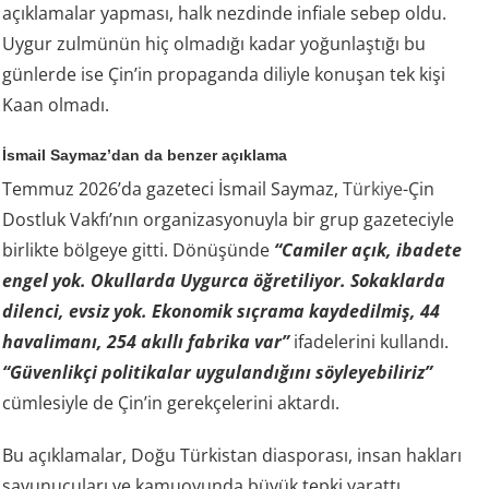
açıklamalar yapması, halk nezdinde infiale sebep oldu.
Uygur zulmünün hiç olmadığı kadar yoğunlaştığı bu
günlerde ise Çin’in propaganda diliyle konuşan tek kişi
Kaan olmadı.
İsmail Saymaz’dan da benzer açıklama
Temmuz 2026’da gazeteci İsmail Saymaz,
Türkiye
-Çin
Dostluk Vakfı’nın organizasyonuyla bir grup gazeteciyle
birlikte bölgeye gitti. Dönüşünde
“Camiler açık, ibadete
engel yok. Okullarda Uygurca öğretiliyor. Sokaklarda
dilenci, evsiz yok. Ekonomik sıçrama kaydedilmiş, 44
havalimanı, 254 akıllı fabrika var”
ifadelerini kullandı.
“Güvenlikçi politikalar uygulandığını söyleyebiliriz”
cümlesiyle de Çin’in gerekçelerini aktardı.
Bu açıklamalar, Doğu Türkistan diasporası, insan hakları
savunucuları ve kamuoyunda büyük tepki yarattı.