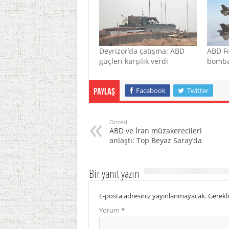
Deyrizor’da çatışma: ABD
ABD Fı
güçleri karşılık verdi
bomba
Facebook
Twitter
Paylaş
Öncesi
ABD ve İran müzakerecileri
anlaştı: Top Beyaz Saray’da
Bir yanıt yazın
E-posta adresiniz yayınlanmayacak.
Gerekli
Yorum
*