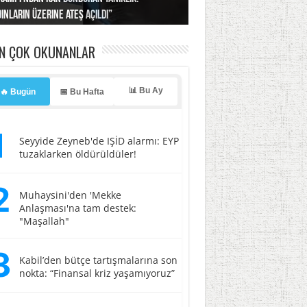
ınların üzerine ateş açıldı”
’a misilleme tehdidi!
ı… İsrail’in “timsah” planına fren!
tlar başladı
ldı, kabus yaşatıldı!
EN ÇOK OKUNANLAR
📊 Bu Ay
🔥 Bugün
📅 Bu Hafta
1
Seyyide Zeyneb'de IŞİD alarmı: EYP
tuzaklarken öldürüldüler!
2
Muhaysini'den 'Mekke
Anlaşması'na tam destek:
"Maşallah"
3
Kabil’den bütçe tartışmalarına son
nokta: “Finansal kriz yaşamıyoruz”