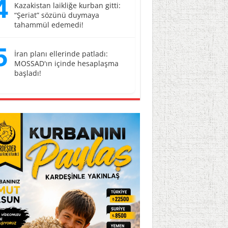
4
Kazakistan laikliğe kurban gitti:
“Şeriat” sözünü duymaya
tahammül edemedi!
5
İran planı ellerinde patladı:
MOSSAD'ın içinde hesaplaşma
başladı!