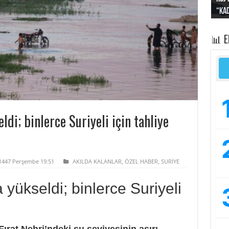
“Kad
Irak
yapt
kayı
bası
📊 
ldi; binlerce Suriyeli için tahliye
 1447 Perşembe 19:51
AKILDA KALANLAR
,
ÖZEL HABER
,
SURİYE
 yükseldi; binlerce Suriyeli