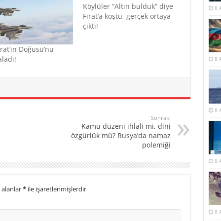
Köylüler “Altın bulduk” diye
8 
Fırat’a koştu, gerçek ortaya
çıktı!
rat’ın Doğusu’nu
ladı!
8 
8 
Sonraki
Kamu düzeni ihlali mi, dini
özgürlük mü? Rusya’da namaz
polemiği
8 
 alanlar
*
ile işaretlenmişlerdir
8 