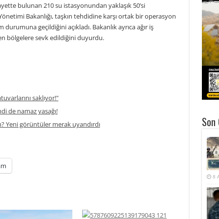
layette bulunan 210 su istasyonundan yaklaşık 50’si
 Yönetimi Bakanlığı, taşkın tehdidine karşı ortak bir operasyon
durumuna geçildiğini açıkladı. Bakanlık ayrıca ağır iş
en bölgelere sevk edildiğini duyurdu.
atuvarlarını saklıyor!"
di de namaz yasağı!
Son 
m? Yeni görüntüler merak uyandırdı
am
8 