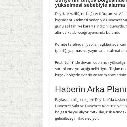
Suriye’nin birçok bölgesinde F
yükselmesi sebebiyle alarma 
Deyrizor Valiliği’ne bağlı Acil Durum ve Afet
biçimde yükselmesi nedeniyle Huveycet Sak
günü acil tahliye kararı alındığını duyurdu.
altında kalabileceği uyarısında bulundu.
Komite tarafından yapılan açıklamada, can v
iş birliği yapması ve yayımlanan talimatlara 
Fırat Nehri’nde devam eden hızlı yükselişin,
sorunlarına yol açtığı belirtiliyor. Taşkın ne
birçok bölgede evlerin ve tarım arazilerinin s
Haberin Arka Planı
Paylaşılan bilgilere göre Deyrizor’da taşkın
Huveycet Sakr ve Huveycet Kaatı’nın yanı 
bölgesi de yer alıyor. Yetkililer, risk altın
gelebileceğini ifade ediyor.