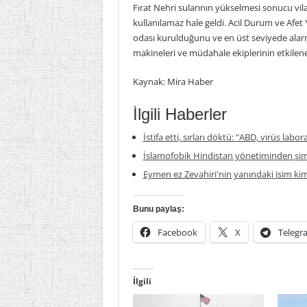
Fırat Nehri sularının yükselmesi sonucu vi
kullanılamaz hale geldi. Acil Durum ve Afet
odası kurulduğunu ve en üst seviyede alarm 
makineleri ve müdahale ekiplerinin etkilen
Kaynak: Mira Haber
İlgili Haberler
İstifa etti, sırları döktü: "ABD, virüs labor
İslamofobik Hindistan yönetiminden şim
Eymen ez Zevahiri'nin yanındaki isim ki
Bunu paylaş:
Facebook
X
Telegr
İlgili