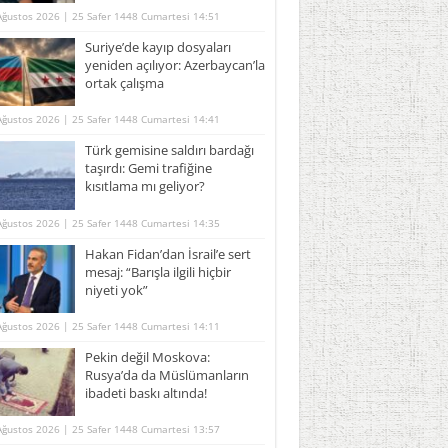
Ağustos 2026 | 25 Safer 1448 Cumartesi 14:51
Suriye’de kayıp dosyaları
yeniden açılıyor: Azerbaycan’la
ortak çalışma
Ağustos 2026 | 25 Safer 1448 Cumartesi 14:41
Türk gemisine saldırı bardağı
taşırdı: Gemi trafiğine
kısıtlama mı geliyor?
Ağustos 2026 | 25 Safer 1448 Cumartesi 14:35
Hakan Fidan’dan İsrail’e sert
mesaj: “Barışla ilgili hiçbir
niyeti yok”
Ağustos 2026 | 25 Safer 1448 Cumartesi 14:11
Pekin değil Moskova:
Rusya’da da Müslümanların
ibadeti baskı altında!
Ağustos 2026 | 25 Safer 1448 Cumartesi 13:57