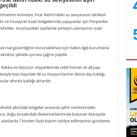
ırat Nehri’ndeki su seviyesinin aşırı
geçildi
 Yönetimi Komitesi, Fırat Nehri’ndeki su seviyesinin tehlikeli
r ve Huveycet Kaatı bölgelerinde yaşayanlar için Perşembe
 Yetkililer, önümüzdeki saatlerde yerleşim alanlarının sular
e mal güvenliğinin korunabilmesi için halkın ilgili kurumlarla
eksiksiz şekilde uyması çağrısı yapıldı.
 Rakka ve Deyrizor vilayetlerinde ciddi hizmet ve altyapı
deniyle bazı köprüler ile su istasyonlarının devre dışı kaldığı,
ular altında kaldığı aktarıldı.
 tehdidi altındaki bölgeler arasında şehir merkezindeki
sıra, doğu kırsalındaki Bukemal kentinde bulunan Maraşide
daki alanlarda 7 binden fazla kişinin tahliye edilmesinin gündeme