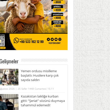
Gelişmeler
Yemen ordusu misilleme
başlattı: Husilere karşı çok
sayıda saldırı
Ağustos 2026 | 25 Safer 1448 Cumartesi 15:11
Kazakistan laikliğe kurban
gitti: “Şeriat” sözünü duymaya
tahammül edemedi!