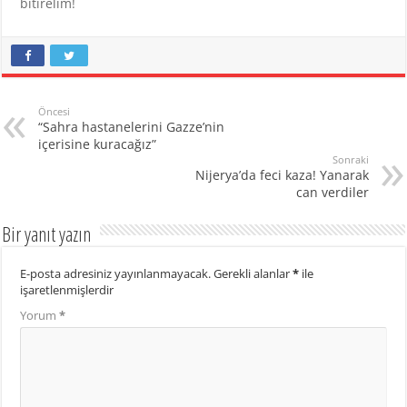
bitirelim!
Öncesi
“Sahra hastanelerini Gazze’nin
içerisine kuracağız”
Sonraki
Nijerya’da feci kaza! Yanarak
can verdiler
Bir yanıt yazın
E-posta adresiniz yayınlanmayacak.
Gerekli alanlar
*
ile
işaretlenmişlerdir
Yorum
*