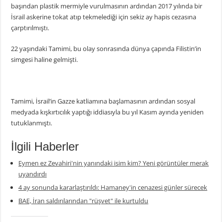
başından plastik mermiyle vurulmasının ardından 2017 yılında bir
İsrail askerine tokat atıp tekmelediği için sekiz ay hapis cezasına
çarptırılmıştı.
22 yaşındaki Tamimi, bu olay sonrasında dünya çapında Filistin’in
simgesi haline gelmişti.
Tamimi, İsrail’in Gazze katliamına başlamasının ardından sosyal
medyada kışkırtıcılık yaptığı iddiasıyla bu yıl Kasım ayında yeniden
tutuklanmıştı.
İlgili Haberler
Eymen ez Zevahiri'nin yanındaki isim kim? Yeni görüntüler merak
uyandırdı
4 ay sonunda kararlaştırıldı: Hamaney'in cenazesi günler sürecek
BAE, İran saldırılarından "rüşvet" ile kurtuldu