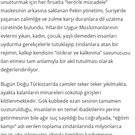
unutturmak için her fırsatta “terörle mücadele”
maskesinin arkasına saklanan Pekin yönetimi, Suriye’de
yaşanan zalimliğe ve zulme karşı duranlara dil uzatma
cüretinde bulundu. Yıllardır Uygur Müslümanlarının
evlerini yıkan, kadın, çocuk, yaşlı demeden insanları
uydurma gerekçelerle tutuklayıp zindanlara atan bir
rejimin, kalkıp kendisini “istikrar ve kalkınma” savunucusu
ilan etmesi tam anlamıyla bir akıl tutulması olarak
değerlendiriliyor.
Bugün Doğu Türkistan’da camiler teker teker yıkılmakta,
ayakta kalanların minareleri sökülüp girişleri
kilitlenmektedir. Gök kubbede ezan sesinin tamamen
susturulduğu, insanların en temel ibadetlerini yerine
getirmesinin bile ağır suç sayıldığı bu coğrafyada, “eğitim
kampı” adı verilen toplama zindanlarında milyonlarca
insan ağır işkenceler altında kimliğini kaybetmeye