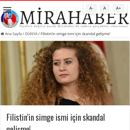
A-
A
A+
Ana Sayfa
/
DÜNYA
/
Filistin’in simge ismi için skandal gelişme!
Filistin’in simge ismi için skandal
gelişme!