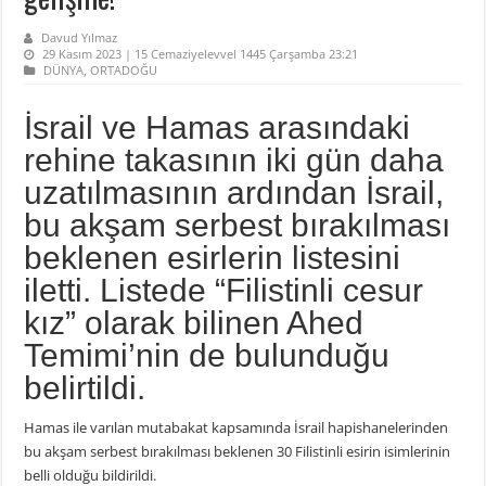
Davud Yılmaz
29 Kasım 2023 | 15 Cemaziyelevvel 1445 Çarşamba 23:21
DÜNYA
,
ORTADOĞU
İsrail ve Hamas arasındaki
rehine takasının iki gün daha
uzatılmasının ardından İsrail,
bu akşam serbest bırakılması
beklenen esirlerin listesini
iletti. Listede “Filistinli cesur
kız” olarak bilinen Ahed
Temimi’nin de bulunduğu
belirtildi.
Hamas ile varılan mutabakat kapsamında İsrail hapishanelerinden
bu akşam serbest bırakılması beklenen 30 Filistinli esirin isimlerinin
belli olduğu bildirildi.