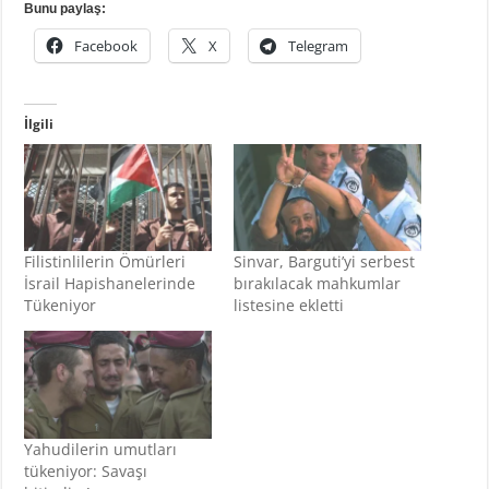
Bunu paylaş:
Facebook
X
Telegram
İlgili
Filistinlilerin Ömürleri
Sinvar, Barguti’yi serbest
İsrail Hapishanelerinde
bırakılacak mahkumlar
Tükeniyor
listesine ekletti
Yahudilerin umutları
tükeniyor: Savaşı