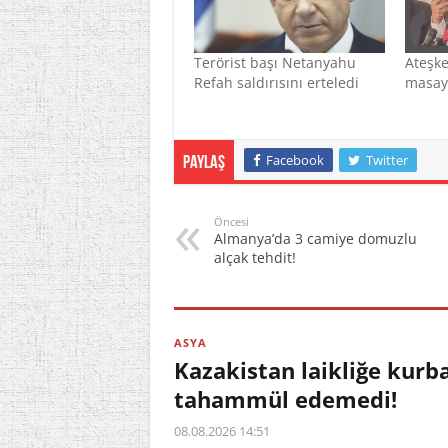
Terörist başı Netanyahu
Ateşke
Refah saldırısını erteledi
masay
Facebook
Twitter
Paylaş
Öncesi
Almanya’da 3 camiye domuzlu
alçak tehdit!
ASYA
Kazakistan laikliğe kurb
tahammül edemedi!
08.08.2026 14:51