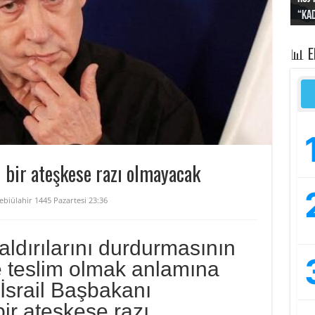
“Kad
Irak
yapt
kayı
bası
📊 
il bir ateşkese razı olmayacak
ebiülahir 1445 Pazartesi 23:36
saldırılarını durdurmasının
e teslim olmak anlamına
 İsrail Başbakanı
bir ateşkese razı