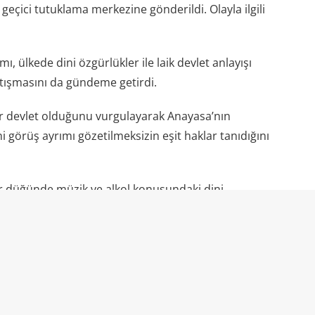
 geçici tutuklama merkezine gönderildi. Olayla ilgili
.
, ülkede dini özgürlükler ile laik devlet anlayışı
tartışmasını da gündeme getirdi.
k bir devlet olduğunu vurgulayarak Anayasa’nın
i görüş ayrımı gözetilmeksizin eşit haklar tanıdığını
ir düğünde müzik ve alkol konusundaki dini
 gözaltına alınması ve ceza soruşturmasıyla karşı
 özgürlüğü konusunda soru işaretlerine neden oldu.
ki kişinin hangi ifadelerinin suç kapsamında
asıl ilerleyeceği ise henüz netleşmedi.