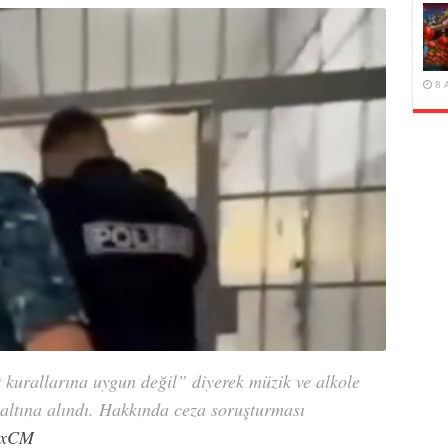
8 
 kurallarına uygun değil” diyerek müzik ve alkole
altına alındı. Hakkında ceza soruşturması
9pxCM