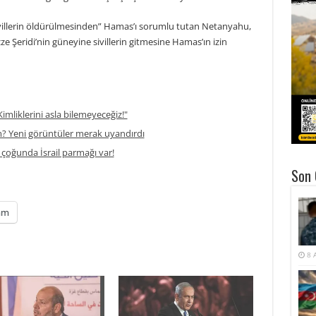
li sivillerin öldürülmesinden” Hamas’ı sorumlu tutan Netanyahu,
azze Şeridi’nin güneyine sivillerin gitmesine Hamas’ın izin
imliklerini asla bilemeyeceğiz!"
m? Yeni görüntüler merak uyandırdı
 çoğunda İsrail parmağı var!
Son 
am
8 