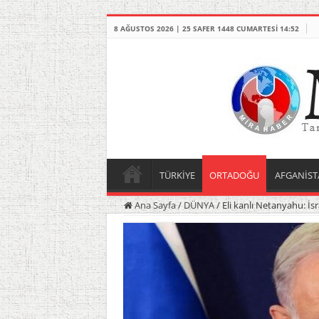
8 AĞUSTOS 2026 | 25 SAFER 1448 CUMARTESI 14:52
TÜRKİYE
ORTADOĞU
AFGANİST
Ana Sayfa
/
DÜNYA
/
Eli kanlı Netanyahu: İs