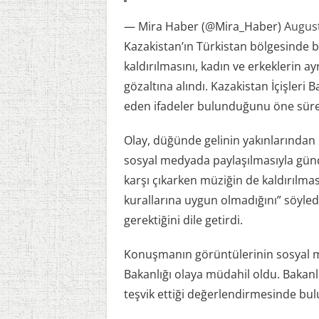
— Mira Haber (@Mira_Haber)
August
Kazakistan’ın Türkistan bölgesinde 
kaldırılmasını, kadın ve erkeklerin ay
gözaltına alındı. Kazakistan İçişleri 
eden ifadeler bulunduğunu öne sürere
Olay, düğünde gelinin yakınlarından 
sosyal medyada paylaşılmasıyla günd
karşı çıkarken müziğin de kaldırılması
kurallarına uygun olmadığını” söyledi
gerektiğini dile getirdi.
Konuşmanın görüntülerinin sosyal me
Bakanlığı olaya müdahil oldu. Bakanlı
teşvik ettiği değerlendirmesinde bu