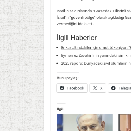
İsrail’in saldırılarında “Gazze’deki Filistin
İsrail’in “güvenli bölge” olarak açıkladığı G
vermediğini iddia etti.
İlgili Haberler
Enkaz altındakiler için umut tükeniyor: "K
Eymen ez Zevahiri'nin yanındaki isim ki
2025 raporu: Dünyadaki sivil ölümlerinin
Bunu paylaş:
Facebook
X
Telegr
İlgili