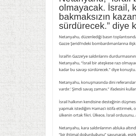
olmayacak. İsrail, 
bakmaksızın kazan
sürdürecek.” diye 
Netanyahu, düzenlediği basın toplantısında, 
Gazze Şeridi’ndeki bombardımanlarına ilişk
İsrail’in Gazze’ye saldırılarını durdurması
Netanyahu, “İsrail bir ateşkese razı olmaya
kadar bu savaşı sürdürecek.” diye konuştu.
Netanyahu, konuşmasında dini referanslar ve
vardır.’ Şimdi savaş zamanı.” ifadesini kullan
İsrail halkının kendisine desteğinin düşmes
yapmak istediğim Hamas’ı istifa ettirmek, o
ülkenin ortak fikri. Ülkece, İsrail ordusunu,
Netanyahu, kara saldırılarının abluka altındak
“bir ihtimal doğurduğunu” savunarak, esirleri