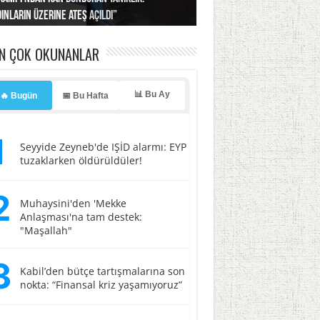
ınların üzerine ateş açıldı”
’a misilleme tehdidi!
ı… İsrail’in “timsah” planına fren!
tlar başladı
ldı, kabus yaşatıldı!
EN ÇOK OKUNANLAR
📊 Bu Ay
🔥 Bugün
📅 Bu Hafta
1
Seyyide Zeyneb'de IŞİD alarmı: EYP
tuzaklarken öldürüldüler!
2
Muhaysini'den 'Mekke
Anlaşması'na tam destek:
"Maşallah"
3
Kabil’den bütçe tartışmalarına son
nokta: “Finansal kriz yaşamıyoruz”