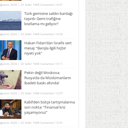
Ağustos 2026 | 25 Safer 1448 Cumartesi 14:41
Türk gemisine saldırı bardağı
taşırdı: Gemi trafiğine
kısıtlama mı geliyor?
Ağustos 2026 | 25 Safer 1448 Cumartesi 14:35
Hakan Fidan’dan İsrail’e sert
mesaj: “Barışla ilgili hiçbir
niyeti yok”
Ağustos 2026 | 25 Safer 1448 Cumartesi 14:11
Pekin değil Moskova:
Rusya’da da Müslümanların
ibadeti baskı altında!
Ağustos 2026 | 25 Safer 1448 Cumartesi 13:57
Kabil’den bütçe tartışmalarına
son nokta: “Finansal kriz
yaşamıyoruz”
Ağustos 2026 | 25 Safer 1448 Cumartesi 13:41