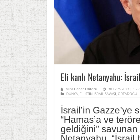
Eli kanlı Netanyahu: İsra
Mira Haber Editörü
30 Ekim 2023 | 15 R
DÜNYA
,
FİLİSTİN-İSRAİL SAVAŞI
,
ORTADOĞU
İsrail’in Gazze’ye 
“Hamas’a ve terör
geldiğini” savunan
Netanyahu, “İsrail 