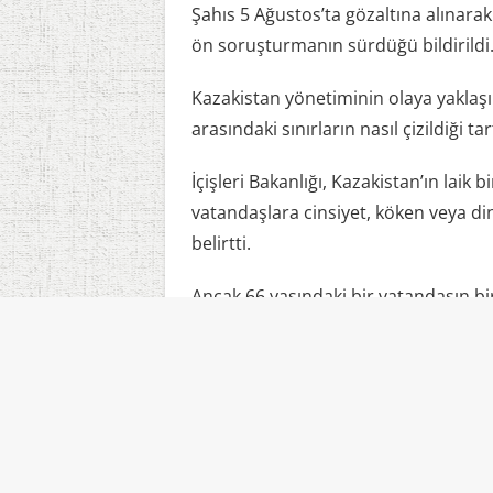
Şahıs 5 Ağustos’ta gözaltına alınarak
ön soruşturmanın sürdüğü bildirildi
Kazakistan yönetiminin olaya yaklaşımı
arasındaki sınırların nasıl çizildiği 
İçişleri Bakanlığı, Kazakistan’ın lai
vatandaşlara cinsiyet, köken veya din
belirtti.
Ancak 66 yaşındaki bir vatandaşın b
görüşlerini dile getirmesi nedeniyle
karşıya kalması, ülkedeki dini ifade
Soruşturmanın sonucunda 66 yaşında
değerlendirildiği ve yargı sürecinin n