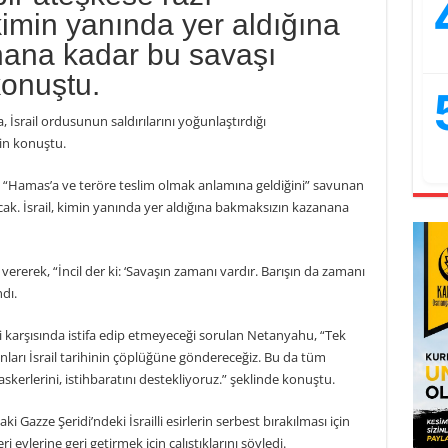
kimin yanında yer aldığına
ana kadar bu savaşı
konuştu.
İsrail ordusunun saldırılarını yoğunlaştırdığı
in konuştu.
nın “Hamas’a ve teröre teslim olmak anlamına geldiğini” savunan
cak. İsrail, kimin yanında yer aldığına bakmaksızın kazanana
rerek, “İncil der ki: ‘Savaşın zamanı vardır. Barışın da zamanı
dı.
i karşısında istifa edip etmeyeceği sorulan Netanyahu, “Tek
nları İsrail tarihinin çöplüğüne göndereceğiz. Bu da tüm
 askerlerini, istihbaratını destekliyoruz.” şeklinde konuştu.
i Gazze Şeridi’ndeki İsrailli esirlerin serbest bırakılması için
 evlerine geri getirmek için çalıştıklarını söyledi.