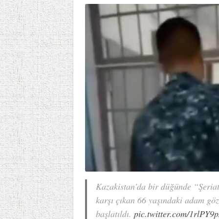
Kazakistan'da bir düğünde “Şeriat
karşı çıkan 66 yaşındaki adam göz
başlatıldı.
pic.twitter.com/1rlPY