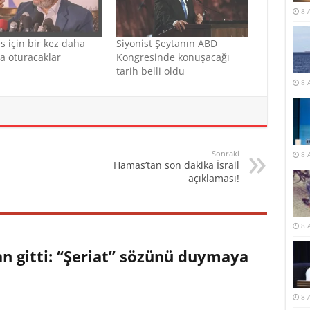
8 
s için bir kez daha
Siyonist Şeytanın ABD
a oturacaklar
Kongresinde konuşacağı
tarih belli oldu
8 
Sonraki
8 
Hamas’tan son dakika İsrail
açıklaması!
8 
an gitti: “Şeriat” sözünü duymaya
8 