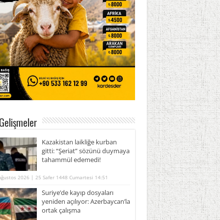
Gelişmeler
Kazakistan laikliğe kurban
gitti: “Şeriat” sözünü duymaya
tahammül edemedi!
Ağustos 2026 | 25 Safer 1448 Cumartesi 14:51
Suriye’de kayıp dosyaları
yeniden açılıyor: Azerbaycan’la
ortak çalışma