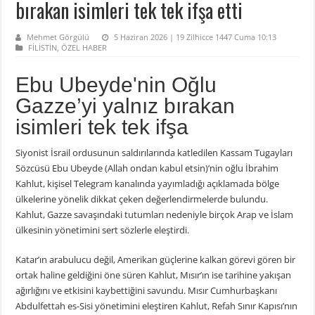
bırakan isimleri tek tek ifşa etti
Mehmet Görgülü
5 Haziran 2026 | 19 Zilhicce 1447 Cuma 10:13
FİLİSTİN
,
ÖZEL HABER
Ebu Ubeyde'nin Oğlu
Gazze’yi yalnız bırakan
isimleri tek tek ifşa
Siyonist İsrail ordusunun saldırılarında katledilen Kassam Tugayları
Sözcüsü Ebu Ubeyde (Allah ondan kabul etsin)’nin oğlu İbrahim
Kahlut, kişisel Telegram kanalında yayımladığı açıklamada bölge
ülkelerine yönelik dikkat çeken değerlendirmelerde bulundu.
Kahlut, Gazze savaşındaki tutumları nedeniyle birçok Arap ve İslam
ülkesinin yönetimini sert sözlerle eleştirdi.
Katar’ın arabulucu değil, Amerikan güçlerine kalkan görevi gören bir
ortak haline geldiğini öne süren Kahlut, Mısır’ın ise tarihine yakışan
ağırlığını ve etkisini kaybettiğini savundu. Mısır Cumhurbaşkanı
Abdulfettah es-Sisi yönetimini eleştiren Kahlut, Refah Sınır Kapısı’nın