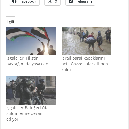
Facebook
X
Telegram
İlgili
İşgalciler, Filistin
İsrail baraj kapaklarını
bayrağını da yasakladı
açtı, Gazze sular altında
kaldı
İşgalciler Batı Şeria’da
zulümlerine devam
ediyor