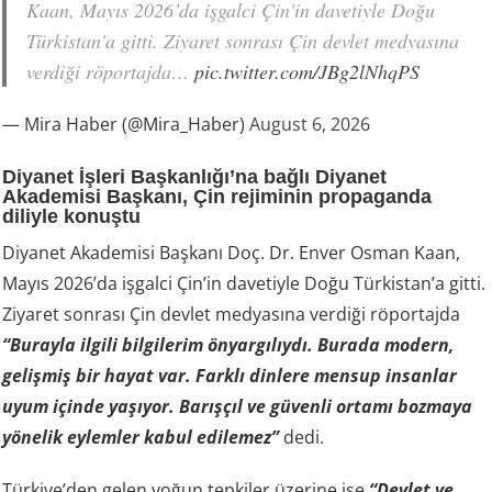
Kaan, Mayıs 2026’da işgalci Çin'in davetiyle Doğu
Türkistan'a gitti. Ziyaret sonrası Çin devlet medyasına
verdiği röportajda…
pic.twitter.com/JBg2lNhqPS
— Mira Haber (@Mira_Haber)
August 6, 2026
Diyanet İşleri Başkanlığı’na bağlı Diyanet
Akademisi Başkanı, Çin rejiminin propaganda
diliyle konuştu
Diyanet Akademisi Başkanı Doç. Dr. Enver Osman Kaan,
Mayıs 2026’da işgalci Çin’in davetiyle Doğu Türkistan’a gitti.
Ziyaret sonrası Çin devlet medyasına verdiği röportajda
“Burayla ilgili bilgilerim önyargılıydı. Burada modern,
gelişmiş bir hayat var. Farklı dinlere mensup insanlar
uyum içinde yaşıyor. Barışçıl ve güvenli ortamı bozmaya
yönelik eylemler kabul edilemez”
dedi.
Türkiye’den gelen yoğun tepkiler üzerine ise
“Devlet ve