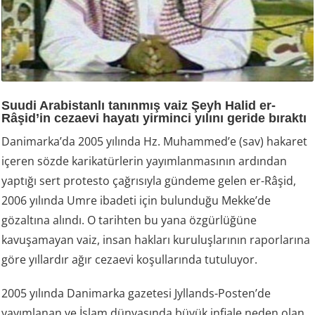
Suudi Arabistanlı tanınmış vaiz Şeyh Halid er-
Râşid’in cezaevi hayatı yirminci yılını geride bıraktı
Danimarka’da 2005 yılında Hz. Muhammed’e (sav) hakaret
içeren sözde karikatürlerin yayımlanmasının ardından
yaptığı sert protesto çağrısıyla gündeme gelen er-Râşid,
2006 yılında Umre ibadeti için bulunduğu Mekke’de
gözaltına alındı. O tarihten bu yana özgürlüğüne
kavuşamayan vaiz, insan hakları kuruluşlarının raporlarına
göre yıllardır ağır cezaevi koşullarında tutuluyor.
2005 yılında Danimarka gazetesi Jyllands-Posten’de
yayımlanan ve İslam dünyasında büyük infiale neden olan