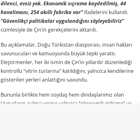
dilenci, evsiz yok. Ekonomik sıçrama kaydedilmiş, 44
havalimanı, 254 akıllı fabrika var”
ifadelerini kullandı.
“Güvenlikçi politikalar uygulandığını söyleyebiliriz”
cümlesiyle de Çin’in gerekçelerini aktardı.
Bu açıklamalar, Doğu Türkistan diasporası, insan hakları
savunucuları ve kamuoyunda büyük tepki yarattı.
Eleştirmenler, her iki ismin de Çin’in yıllardır düzenlediği
kontrollü “vitrin turlarına” katıldığını, yalnızca kendilerine
gösterilen yerleri anlattığını savundu.
Bununla birlikte hem soydaş hem dindaşlarımız olan
Uygurların zulmü yerine yalnızca “ekonomik gelişme” ve
“fabrikalar” gündemde oldu.
“Camiler ibadete açık” propagandasının gerçek yüzü
Uluslararası raporlar ve uydu analizleri, lanse edilenden