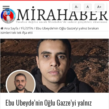
A-
A
A+
Ana Sayfa
/
FİLİSTİN
/
Ebu Ubeyde’nin Oğlu Gazze’yi yalnız bırakan
isimleri tek tek ifşa etti
Ebu Ubeyde’nin Oğlu Gazze’yi yalnız