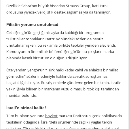
Özellikle Sabra’nın büyük hissedarı Strauss Group, katil İsrail
ordusuna yiyecek ve lojistik destek sağlamasıyla da tanınıyor.
Filistin yorumu unutulmadı
Celal Şengör’ün geçtiğimiz aylarda katıldığı bir programda
“Filistinliler topraklarını sattı” yönündeki sözleri de henüz
unutulmamışken, bu reklamla birlikte tepkiler yeniden alevlendi.
Kamuoyunun önemli bir bölümü, Şengör’ün bu çıkışlarının arka
planında kasıtlı bir tutum olduğunu düşünüyor.
Öte yandan Şengör’ün “Türk halkı kadar cahil ve ahlaksız bir millet
görmedim” sözleri nedeniyle hakkında savcılık soruşturması
başlatıldığı biliniyor. Bu söylemlerle gündeme gelen bir ismin, İsrail’e
yakınlığıyla bilinen bir markanın yüzü olması, birçok kişi tarafından
manidar bulundu.
İsrail’e birinci kalite!
Tüm bunların yanı sıra
boykot
markası Doritos’un içerik politikası da
tepkilerin odağında. İsrail’deki ürünlerinde sağlıklı yağlar tercih
edilirken, Türkiye’deki raflara palm yağı ve monosodyum glutamat