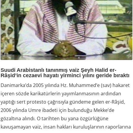
Suudi Arabistanlı tanınmış vaiz Şeyh Halid er-
Râşid’in cezaevi hayatı yirminci yılını geride bıraktı
Danimarka’da 2005 yılında Hz. Muhammed’e (sav) hakaret
içeren sözde karikatürlerin yayımlanmasının ardından
yaptığı sert protesto çağrısıyla gündeme gelen er-Râşid,
2006 yılında Umre ibadeti için bulunduğu Mekke’de
gözaltına alındı. O tarihten bu yana özgürlüğüne
kavuşamayan vaiz, insan hakları kuruluşlarının raporlarına