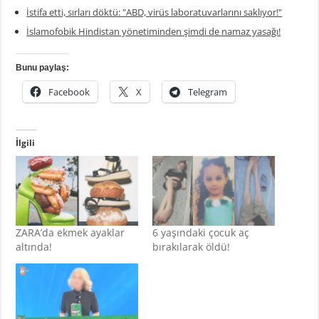
İstifa etti, sırları döktü: "ABD, virüs laboratuvarlarını saklıyor!"
İslamofobik Hindistan yönetiminden şimdi de namaz yasağı!
Bunu paylaş:
Facebook
X
Telegram
İlgili
ZARA’da ekmek ayaklar
6 yaşındaki çocuk aç
altında!
bırakılarak öldü!