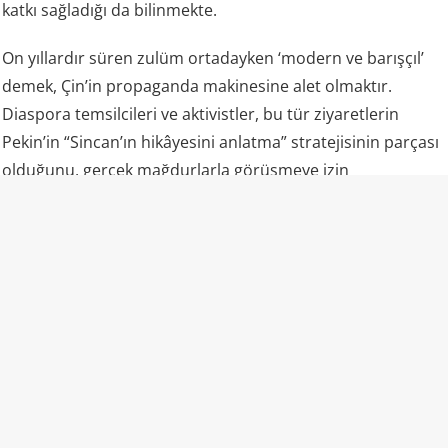
katkı sağladığı da bilinmekte.
On yıllardır süren zulüm ortadayken ‘modern ve barışçıl’
demek, Çin’in propaganda makinesine alet olmaktır.
Diaspora temsilcileri ve aktivistler, bu tür ziyaretlerin
Pekin’in “Sincan’ın hikâyesini anlatma” stratejisinin parçası
olduğunu, gerçek mağdurlarla görüşmeye izin
verilmediğini, yalnızca seçilmiş camiler ve ekonomik
başarıların gösterildiğini vurguluyor.
Kaan’ın “diplomatik dil” savunması ve Saymaz’ın “güvenlikçi
politikalar” geçiştirmesi, eleştirileri yatıştırmadı. Aksine,
“Mazlumun yanında net duruş beklenirken vitrin anlatısı
yapmak, tarihi ve vicdanı yok saymaktır” yorumları
yaygınlaştı.
Doğu Türkistan’daki baskı ve asimilasyon politikaları