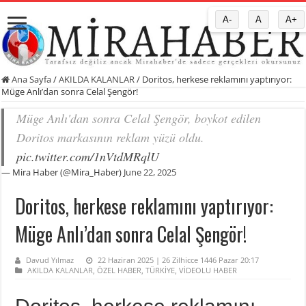
A-
A
A+
Ana Sayfa
/
AKILDA KALANLAR
/
Doritos, herkese reklamını yaptırıyor:
Müge Anlı’dan sonra Celal Şengör!
Müge Anlı'dan sonra Celal Şengör, boykot edilen
Doritos markasının reklam yüzü oldu.
pic.twitter.com/1nVtdMRqlU
— Mira Haber (@Mira_Haber)
June 22, 2025
Doritos, herkese reklamını yaptırıyor:
Müge Anlı’dan sonra Celal Şengör!
Davud Yılmaz
22 Haziran 2025 | 26 Zilhicce 1446 Pazar 20:17
AKILDA KALANLAR
,
ÖZEL HABER
,
TÜRKİYE
,
VİDEOLU HABER