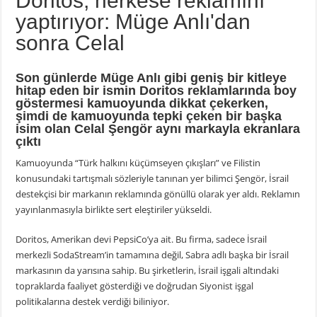
Doritos, herkese reklamını
yaptırıyor: Müge Anlı'dan
sonra Celal
Son günlerde Müge Anlı gibi geniş bir kitleye
hitap eden bir ismin Doritos reklamlarında boy
göstermesi kamuoyunda dikkat çekerken,
şimdi de kamuoyunda tepki çeken bir başka
isim olan Celal Şengör aynı markayla ekranlara
çıktı
Kamuoyunda “Türk halkını küçümseyen çıkışları” ve Filistin
konusundaki tartışmalı sözleriyle tanınan yer bilimci Şengör, İsrail
destekçisi bir markanın reklamında gönüllü olarak yer aldı. Reklamın
yayınlanmasıyla birlikte sert eleştiriler yükseldi.
Doritos, Amerikan devi PepsiCo’ya ait. Bu firma, sadece İsrail
merkezli SodaStream’in tamamına değil, Sabra adlı başka bir İsrail
markasının da yarısına sahip. Bu şirketlerin, İsrail işgali altındaki
topraklarda faaliyet gösterdiği ve doğrudan Siyonist işgal
politikalarına destek verdiği biliniyor.