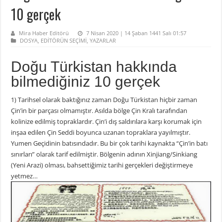
10 gerçek
Mira Haber Editörü
7 Nisan 2020 | 14 Şaban 1441 Salı 01:57
DOSYA
,
EDİTÖRÜN SEÇİMİ
,
YAZARLAR
Doğu Türkistan hakkında
bilmediğiniz 10 gerçek
1) Tarihsel olarak baktığınız zaman Doğu Türkistan hiçbir zaman
Çin’in bir parçası olmamıştır. Asılda bölge Çin Kralı tarafından
kolinize edilmiş topraklardır. Çin’i dış saldırılara karşı korumak için
inşaa edilen Çin Seddi boyunca uzanan topraklara yayılmıştır.
Yumen Geçidinin batısındadır. Bu bir çok tarihi kaynakta “Çin’in batı
sınırları” olarak tarif edilmiştir. Bölgenin adının Xinjiang/Sinkiang
(Yeni Arazi) olması, bahsettiğimiz tarihi gerçekleri değiştirmeye
yetmez…