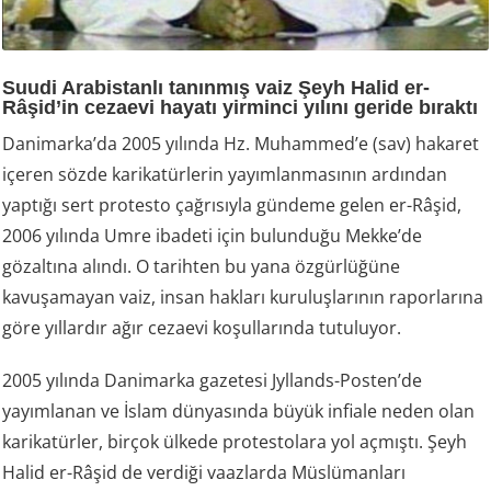
Suudi Arabistanlı tanınmış vaiz Şeyh Halid er-
Râşid’in cezaevi hayatı yirminci yılını geride bıraktı
Danimarka’da 2005 yılında Hz. Muhammed’e (sav) hakaret
içeren sözde karikatürlerin yayımlanmasının ardından
yaptığı sert protesto çağrısıyla gündeme gelen er-Râşid,
2006 yılında Umre ibadeti için bulunduğu Mekke’de
gözaltına alındı. O tarihten bu yana özgürlüğüne
kavuşamayan vaiz, insan hakları kuruluşlarının raporlarına
göre yıllardır ağır cezaevi koşullarında tutuluyor.
2005 yılında Danimarka gazetesi Jyllands-Posten’de
yayımlanan ve İslam dünyasında büyük infiale neden olan
karikatürler, birçok ülkede protestolara yol açmıştı. Şeyh
Halid er-Râşid de verdiği vaazlarda Müslümanları