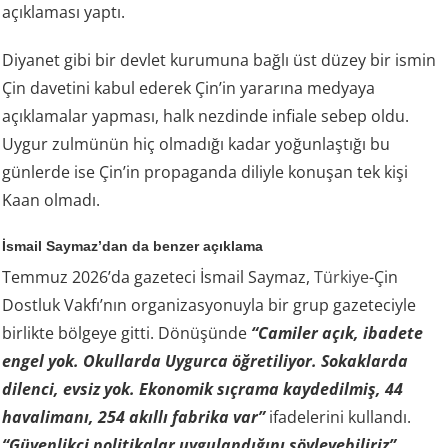
açıklaması yaptı.
Diyanet gibi bir devlet kurumuna bağlı üst düzey bir ismin
Çin davetini kabul ederek Çin’in yararına medyaya
açıklamalar yapması, halk nezdinde infiale sebep oldu.
Uygur zulmünün hiç olmadığı kadar yoğunlaştığı bu
günlerde ise Çin’in propaganda diliyle konuşan tek kişi
Kaan olmadı.
İsmail Saymaz’dan da benzer açıklama
Temmuz 2026’da gazeteci İsmail Saymaz,
Türkiye
-Çin
Dostluk Vakfı’nın organizasyonuyla bir grup gazeteciyle
birlikte bölgeye gitti. Dönüşünde
“Camiler açık, ibadete
engel yok. Okullarda Uygurca öğretiliyor. Sokaklarda
dilenci, evsiz yok. Ekonomik sıçrama kaydedilmiş, 44
havalimanı, 254 akıllı fabrika var”
ifadelerini kullandı.
“Güvenlikçi politikalar uygulandığını söyleyebiliriz”