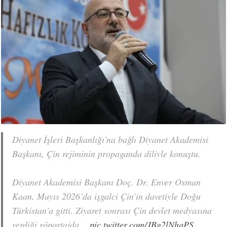
Diyanet İşleri Başkanlığı'na bağlı Diyanet Akademisi
Başkanı, Çin rejiminin propaganda diliyle konuştu.
Diyanet Akademisi Başkanı Doç. Dr. Enver Osman
Kaan, Mayıs 2026’da işgalci Çin'in davetiyle Doğu
Türkistan'a gitti. Ziyaret sonrası Çin devlet medyasına
verdiği röportajda…
pic.twitter.com/JBg2lNhqPS