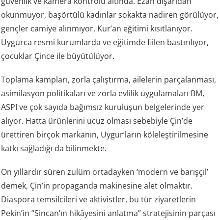
güvenlik ve kamera kontrolü altında. Ezan dışarıdan
okunmuyor, başörtülü kadınlar sokakta nadiren görülüyor,
gençler camiye alınmıyor, Kur’an eğitimi kısıtlanıyor.
Uygurca resmi kurumlarda ve eğitimde fiilen bastırılıyor,
çocuklar Çince ile büyütülüyor.
Toplama kampları, zorla çalıştırma, ailelerin parçalanması,
asimilasyon politikaları ve zorla evlilik uygulamaları
BM
,
ASPI ve çok sayıda bağımsız kuruluşun belgelerinde yer
alıyor. Hatta ürünlerini ucuz olması sebebiyle Çin’de
ürettiren birçok markanın, Uygur’ların köleleştirilmesine
katkı sağladığı da bilinmekte.
On yıllardır süren zulüm ortadayken ‘modern ve barışçıl’
demek, Çin’in propaganda makinesine alet olmaktır.
Diaspora temsilcileri ve aktivistler, bu tür ziyaretlerin
Pekin’in “Sincan’ın hikâyesini anlatma” stratejisinin parçası