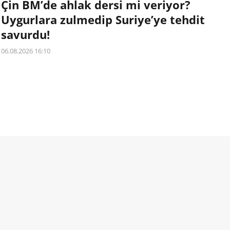
Çin BM’de ahlak dersi mi veriyor?
Uygurlara zulmedip Suriye’ye tehdit
savurdu!
06.08.2026 16:10
Kendi topraklarında milyonlarca Uygur Türkünü toplama
kamplarına kapatan, camileri yıkan, ezanı yasaklayan ve