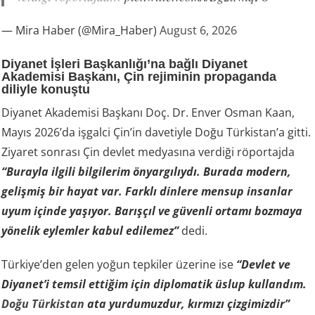
— Mira Haber (@Mira_Haber)
August 6, 2026
Diyanet İşleri Başkanlığı’na bağlı Diyanet
Akademisi Başkanı, Çin rejiminin propaganda
diliyle konuştu
Diyanet Akademisi Başkanı Doç. Dr. Enver Osman Kaan,
Mayıs 2026’da işgalci Çin’in davetiyle Doğu Türkistan’a gitti.
Ziyaret sonrası Çin devlet medyasına verdiği röportajda
“Burayla ilgili bilgilerim önyargılıydı. Burada modern,
gelişmiş bir hayat var. Farklı dinlere mensup insanlar
uyum içinde yaşıyor. Barışçıl ve güvenli ortamı bozmaya
yönelik eylemler kabul edilemez”
dedi.
Türkiye’den gelen yoğun tepkiler üzerine ise
“Devlet ve
Diyanet’i temsil ettiğim için diplomatik üslup kullandım.
Doğu Türkistan
ata yurdumuzdur, kırmızı çizgimizdir”