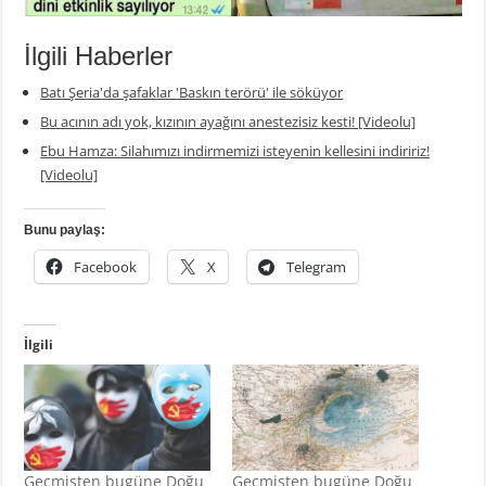
İlgili Haberler
Batı Şeria'da şafaklar 'Baskın terörü' ile söküyor
Bu acının adı yok, kızının ayağını anestezisiz kesti! [Videolu]
Ebu Hamza: Silahımızı indirmemizi isteyenin kellesini indiririz!
[Videolu]
Bunu paylaş:
Facebook
X
Telegram
İlgili
Geçmişten bugüne Doğu
Geçmişten bugüne Doğu