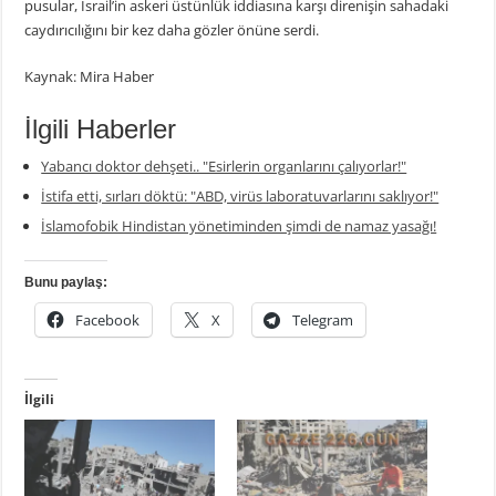
pusular, İsrail’in askeri üstünlük iddiasına karşı direnişin sahadaki
caydırıcılığını bir kez daha gözler önüne serdi.
Kaynak: Mira Haber
İlgili Haberler
Yabancı doktor dehşeti.. "Esirlerin organlarını çalıyorlar!"
İstifa etti, sırları döktü: "ABD, virüs laboratuvarlarını saklıyor!"
İslamofobik Hindistan yönetiminden şimdi de namaz yasağı!
Bunu paylaş:
Facebook
X
Telegram
İlgili