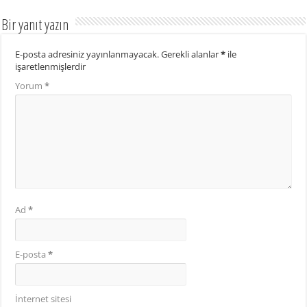
Bir yanıt yazın
E-posta adresiniz yayınlanmayacak.
Gerekli alanlar
*
ile
işaretlenmişlerdir
Yorum
*
Ad
*
E-posta
*
İnternet sitesi