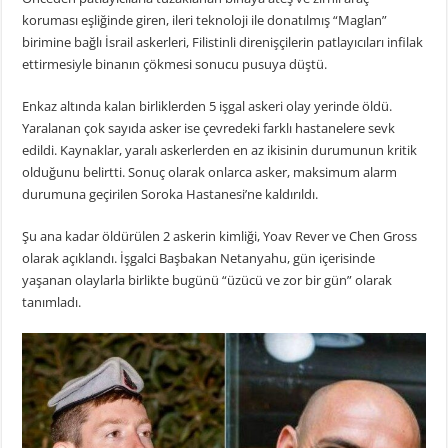
koruması eşliğinde giren, ileri teknoloji ile donatılmış “Maglan”
birimine bağlı İsrail askerleri, Filistinli direnişçilerin patlayıcıları infilak
ettirmesiyle binanın çökmesi sonucu pusuya düştü.
Enkaz altında kalan birliklerden 5 işgal askeri olay yerinde öldü.
Yaralanan çok sayıda asker ise çevredeki farklı hastanelere sevk
edildi. Kaynaklar, yaralı askerlerden en az ikisinin durumunun kritik
olduğunu belirtti. Sonuç olarak onlarca asker, maksimum alarm
durumuna geçirilen Soroka Hastanesi’ne kaldırıldı.
Şu ana kadar öldürülen 2 askerin kimliği, Yoav Rever ve Chen Gross
olarak açıklandı. İşgalci Başbakan Netanyahu, gün içerisinde
yaşanan olaylarla birlikte bugünü “üzücü ve zor bir gün” olarak
tanımladı.