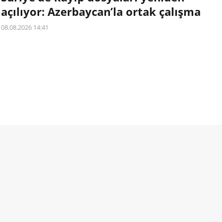
açılıyor: Azerbaycan’la ortak çalışma
08.08.2026 14:41
Suriye ve Azerbaycan, kayıp kişilerin akıbetinin ortaya
çıkarılması ve ailelerin yakınlarına ilişkin bilgiye
ulaşabilmesi amacıyla işbirliğini güçlendirme kararı aldı.