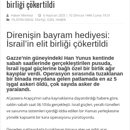
birliği çökertildi
Haber Merkezi
6 Haziran 2025 | 10 Zilhicce 1446 Cuma 19:31
FİLİSTİN-İSRAİL SAVAŞI
,
ÖZEL HABER
Direnişin bayram hediyesi:
İsrail’in elit birliği çökertildi
Gazze’nin güneyindeki Han Yunus kentinde
sabah saatlerinde gerçekleştirilen pusuda,
İsrail işgal güçlerine bağlı özel bir birlik ağır
kayıplar verdi. Operasyon sırasında tuzaklanan
bir binada meydana gelen patlamada en az 5
işgal askeri öldü, çok sayıda asker de
yaralandı.
Al Jazeera Arapça’nın saha kaynaklarına dayandırdığı habere göre,
saldırı sabah saat 06.10’da gerçekleşti. İsrail güçleri, yeraltı tünelleri
ve savunma sistemleri içerdiği iddia edilen bir Hamas yerleşkesine
yönelik kapsamlı bir kara operasyonu yürütüyordu.
Önceden patlayıcılarla tuzaklanan binaya ateş ve zırhlı araç