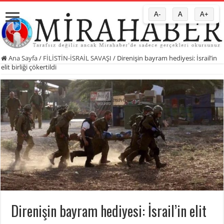
A-
A
A+
Ana Sayfa
/
FİLİSTİN-İSRAİL SAVAŞI
/
Direnişin bayram hediyesi: İsrail’in
elit birliği çökertildi
Direnişin bayram hediyesi: İsrail’in elit