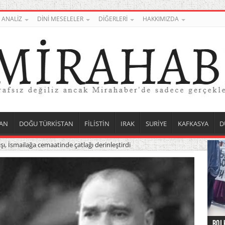
ANALİZ
DİNİ MESELELER
DİĞERLERİ
HAKKIMIZDA
AN
DOĞU TÜRKİSTAN
FİLİSTİN
IRAK
SURİYE
KAFKASYA
D
şı, İsmailağa cemaatinde çatlağı derinleştirdi
Roj 
Orta
Düny
Suri
Uygu