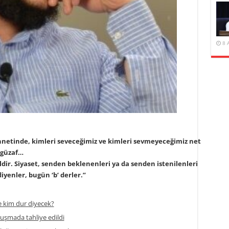
8 
ünnetinde, kimleri seveceğimiz ve kimleri sevmeyeceğimiz net
fügüzaf…
ldir. Siyaset, senden beklenenleri ya da senden istenilenleri
iyenler, bugün ‘b’ derler.”
 kim dur diyecek?
ruşmada tahliye edildi