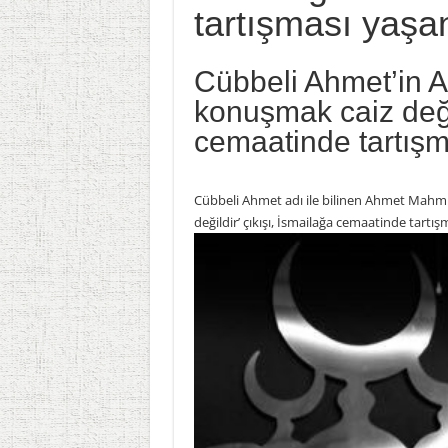
tartışması yaşa
Cübbeli Ahmet’in Ata
konuşmak caiz değil
cemaatinde tartış
Cübbeli Ahmet adı ile bilinen Ahmet Mahmu
değildir’ çıkışı, İsmailağa cemaatinde tartı