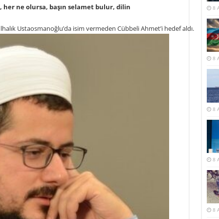
 her ne olursa, başın selamet bulur, dilin
8 
lık Ustaosmanoğlu’da isim vermeden Cübbeli Ahmet’i hedef aldı.
8 
8 
8 
8 