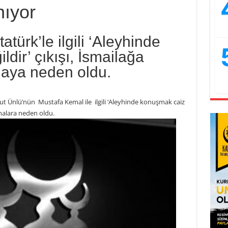
nıyor
türk’le ilgili ‘Aleyhinde
dir’ çıkışı, İsmailağa
maya neden oldu.
t Ünlü’nün Mustafa Kemal ile ilgili ‘Aleyhinde konuşmak caiz
şmalara neden oldu.