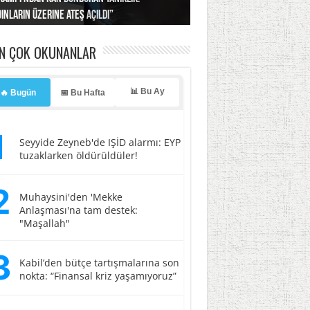
ınların üzerine ateş açıldı”
’a misilleme tehdidi!
ı… İsrail’in “timsah” planına fren!
tlar başladı
ldı, kabus yaşatıldı!
EN ÇOK OKUNANLAR
📊 Bu Ay
🔥 Bugün
📅 Bu Hafta
1
Seyyide Zeyneb'de IŞİD alarmı: EYP
tuzaklarken öldürüldüler!
2
Muhaysini'den 'Mekke
Anlaşması'na tam destek:
"Maşallah"
3
Kabil’den bütçe tartışmalarına son
nokta: “Finansal kriz yaşamıyoruz”