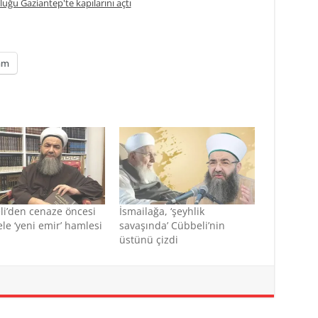
uğu Gaziantep'te kapılarını açtı
am
i’den cenaze öncesi
İsmailağa, ‘şeyhlik
ele ‘yeni emir’ hamlesi
savaşında’ Cübbeli’nin
üstünü çizdi