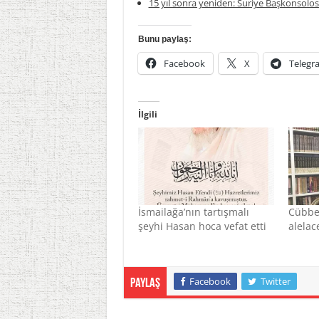
15 yıl sonra yeniden: Suriye Başkonsolosl
Bunu paylaş:
Facebook
X
Telegr
İlgili
İsmailağa’nın tartışmalı
Cübbel
şeyhi Hasan hoca vefat etti
alelac
Facebook
Twitter
Paylaş