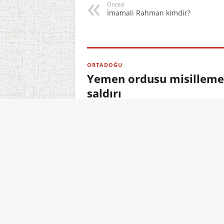
Öncesi
İmamali Rahman kimdir?
ORTADOĞU
Yemen ordusu misilleme b
saldırı
08.08.2026 15:11