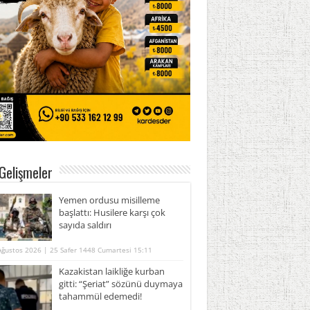
Gelişmeler
Yemen ordusu misilleme
başlattı: Husilere karşı çok
sayıda saldırı
Ağustos 2026 | 25 Safer 1448 Cumartesi 15:11
Kazakistan laikliğe kurban
gitti: “Şeriat” sözünü duymaya
tahammül edemedi!