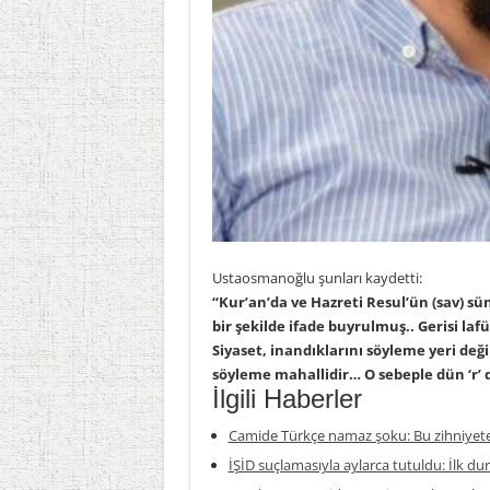
Ustaosmanoğlu şunları kaydetti:
“Kur’an’da ve Hazreti Resul’ün (sav) s
bir şekilde ifade buyrulmuş.. Gerisi la
Siyaset, inandıklarını söyleme yeri deği
söyleme mahallidir… O sebeple dün ‘r’ d
İlgili Haberler
Camide Türkçe namaz şoku: Bu zihniyete
İŞİD suçlamasıyla aylarca tutuldu: İlk du