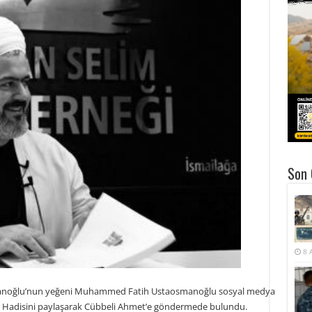
Son 
8 
manoğlu’nun yeğeni Muhammed Fatih Ustaosmanoğlu sosyal medya
Hadisini paylaşarak Cübbeli Ahmet’e göndermede bulundu.