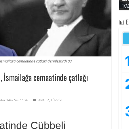
“Kad
Irak
yapt
kayı
bası
📊 
i ismailaga cemaatinde catlagi derinlestirdi 03
ı, İsmailağa cemaatinde çatlağı
fer 1442 Salı 11:26
ANALİZ
,
TÜRKİYE
atinde Cübbeli