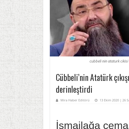
cubbeli nin ataturk cikis
Cübbeli’nin Atatürk çıkış
derinleştirdi
Mira Haber Editörü
13 Ekim 2020 | 26 Sa
İsmailağa cema