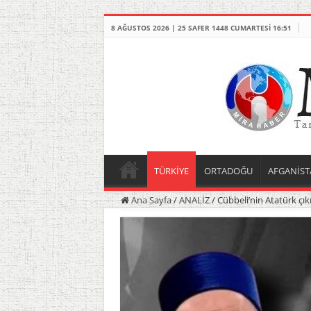
8 AĞUSTOS 2026 | 25 SAFER 1448 CUMARTESI 16:51
TÜRKİYE
ORTADOĞU
AFGANİST
Ana Sayfa
/
ANALİZ
/
Cübbeli’nin Atatürk çıkı