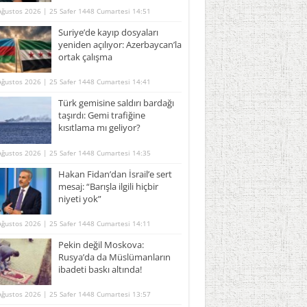
Ağustos 2026 | 25 Safer 1448 Cumartesi 14:51
Suriye’de kayıp dosyaları
yeniden açılıyor: Azerbaycan’la
ortak çalışma
Ağustos 2026 | 25 Safer 1448 Cumartesi 14:41
Türk gemisine saldırı bardağı
taşırdı: Gemi trafiğine
kısıtlama mı geliyor?
Ağustos 2026 | 25 Safer 1448 Cumartesi 14:35
Hakan Fidan’dan İsrail’e sert
mesaj: “Barışla ilgili hiçbir
niyeti yok”
Ağustos 2026 | 25 Safer 1448 Cumartesi 14:11
Pekin değil Moskova:
Rusya’da da Müslümanların
ibadeti baskı altında!
Ağustos 2026 | 25 Safer 1448 Cumartesi 13:57