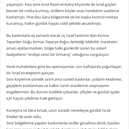
yaşanıyor. Kısa süre önce Rasm el-Katta köyünde de İsrail güçleri
benzer bir nokta kurmuş, sivillerin köyler arası hareketini saatlerce
kısıtlamıştı. Yine Ebu Gara bölgesinde de bir başka kontrol noktası
kurulmuş, halkın günlük hayatı ciddi şekilde aksatılmıştı.
Bu baskınlarla eş zamanlı olarak üç İsrail tankının Batı Kırmızı
Tepe’den Doğu Kırmızı Tepe’ye doğru ilerlediği bildirildi. Hareketin
amacı açıklanmazken, bölge halkı günlerdir süren bu askerî
faaliyetlerin “endişe verici bir tırmanış” olduğunu vurguluyor.
Yerel muhabirlere göre bu operasyonlar, son haftalarda yoğunlaşan
bir İsrail stratejisinin parçası:
Sınır köylerine yönelik sınırlı ama sürekli baskınlar, yolların kesilmesi,
geçişlerin kısıtlanması ve halkın tarım arazilerine ulaşmasının
engellenmesi. Bu durum özellikle çobanlar, çiftçiler ve günlük işçiler
için hayatı çekilmez hale getiriyor.
Kuneytra ve Dera kırsalı, uzun süredir neredeyse günlük İsrail
ihlalleri ile anılır oldu.
Sınır bölgelerine yapılan baskınlarda siviller gözaltına alındı, bazıları