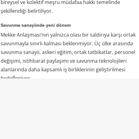
bireysel ve kolektif meşru müdafaa hakkı temelinde
şekillendiği belirtiliyor.
Savunma sanayiinde yeni dönem
Mekke Anlaşması’nın yalnızca olası bir saldırıya karşı ortak
savunmayla sınırlı kalması beklenmiyor. Üç ülke arasında
savunma sanayii, askeri eğitim, ortak tatbikatlar, personel
değişimi, istihbarat paylaşımı ve savunma teknolojileri
alanlarında daha kapsamlı iş birliklerinin geliştirilmesi
hedefleniyor.
Analistlere göre Ankara’nın son yıllarda geliştirdiği insansız
hava araçları, hava savunma sistemleri, savaş uçakları,
helikopterler, elektronik harp sistemleri ve deniz
platformları Türkiye’yi üçlü yapının teknoloji ve üretim
ayağında önemli bir konuma taşıyor.