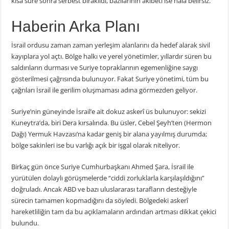
kısa süre sonra serbest bırakıldı, bazılarının akıbeti ise hâlâ belirsiz.
Haberin Arka Planı
İsrail ordusu zaman zaman yerleşim alanlarını da hedef alarak sivil
kayıplara yol açtı. Bölge halkı ve yerel yönetimler, yıllardır süren bu
saldırıların durması ve Suriye topraklarının egemenliğine saygı
gösterilmesi çağrısında bulunuyor. Fakat Suriye yönetimi, tüm bu
çağrıları İsrail ile gerilim oluşmaması adına görmezden geliyor.
Suriye’nin güneyinde İsrail’e ait dokuz askerî üs bulunuyor: sekizi
Kuneytra’da, biri Dera kırsalında. Bu üsler, Cebel Şeyh’ten (Hermon
Dağı) Yermuk Havzası’na kadar geniş bir alana yayılmış durumda;
bölge sakinleri ise bu varlığı açık bir işgal olarak niteliyor.
Birkaç gün önce Suriye Cumhurbaşkanı Ahmed Şara, İsrail ile
yürütülen dolaylı görüşmelerde “ciddi zorluklarla karşılaşıldığını”
doğruladı. Ancak ABD ve bazı uluslararası tarafların desteğiyle
sürecin tamamen kopmadığını da söyledi. Bölgedeki askerî
hareketliliğin tam da bu açıklamaların ardından artması dikkat çekici
bulundu.