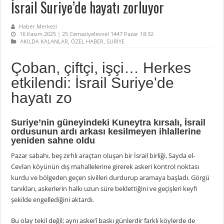
İsrail Suriye’de hayatı zorluyor
Haber Merkezi
16 Kasım 2025 | 25 Cemaziyelevvel 1447 Pazar 18:32
AKILDA KALANLAR
,
ÖZEL HABER
,
SURİYE
Çoban, çiftçi, işçi… Herkes
etkilendi: İsrail Suriye'de
hayatı zo
Suriye’nin güneyindeki Kuneytra kırsalı, İsrail
ordusunun ardı arkası kesilmeyen ihlallerine
yeniden sahne oldu
Pazar sabahı, beş zırhlı araçtan oluşan bir İsrail birliği, Sayda el-
Cevlan köyünün dış mahallelerine girerek askeri kontrol noktası
kurdu ve bölgeden geçen sivilleri durdurup aramaya başladı. Görgü
tanıkları, askerlerin halkı uzun süre beklettiğini ve geçişleri keyfi
şekilde engellediğini aktardı.
Bu olay tekil değil; aynı askerî baskı günlerdir farklı köylerde de