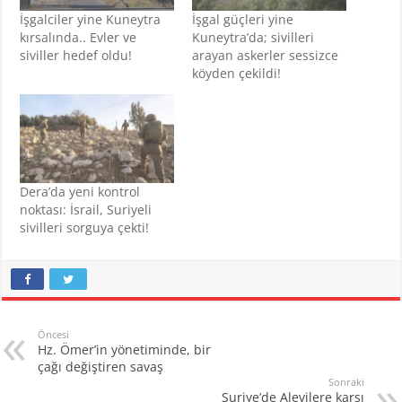
İşgalciler yine Kuneytra
İşgal güçleri yine
kırsalında.. Evler ve
Kuneytra’da; sivilleri
siviller hedef oldu!
arayan askerler sessizce
köyden çekildi!
Dera’da yeni kontrol
noktası: İsrail, Suriyeli
sivilleri sorguya çekti!
Öncesi
Hz. Ömer’in yönetiminde, bir
çağı değiştiren savaş
Sonraki
Suriye’de Alevilere karşı