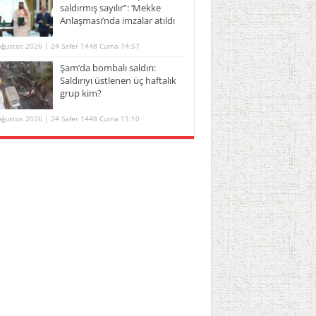
saldırmış sayılır”: ‘Mekke
Anlaşması’nda imzalar atıldı
Ağustos 2026 | 24 Safer 1448 Cuma 14:57
Şam’da bombalı saldırı:
Saldırıyı üstlenen üç haftalık
grup kim?
Ağustos 2026 | 24 Safer 1448 Cuma 11:10