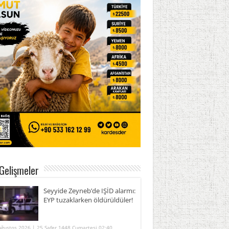
Gelişmeler
Seyyide Zeyneb’de IŞİD alarmı:
EYP tuzaklarken öldürüldüler!
Ağustos 2026 | 25 Safer 1448 Cumartesi 02:40