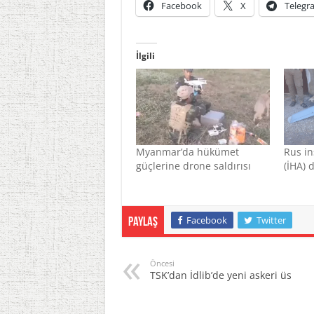
Facebook
X
Telegr
İlgili
Myanmar’da hükümet
Rus in
güçlerine drone saldırısı
(İHA) 
Facebook
Twitter
Paylaş
Öncesi
TSK’dan İdlib’de yeni askeri üs