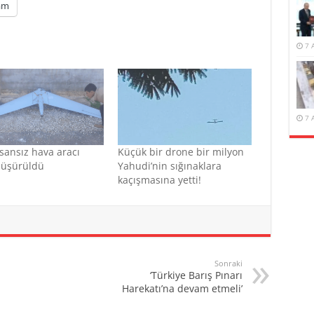
am
7 
7 
sansız hava aracı
Küçük bir drone bir milyon
düşürüldü
Yahudi’nin sığınaklara
kaçışmasına yetti!
Sonraki
‘Türkiye Barış Pınarı
Harekatı’na devam etmeli’