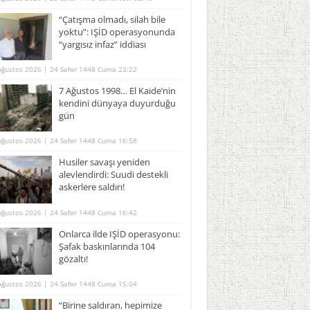
“Çatışma olmadı, silah bile
yoktu”: IŞİD operasyonunda
“yargısız infaz” iddiası
Ağustos 2026 | 24 Safer 1448 Cuma 23:22
7 Ağustos 1998… El Kaide’nin
kendini dünyaya duyurduğu
gün
Ağustos 2026 | 24 Safer 1448 Cuma 16:58
Husiler savaşı yeniden
alevlendirdi: Suudi destekli
askerlere saldırı!
Ağustos 2026 | 24 Safer 1448 Cuma 16:42
Onlarca ilde IŞİD operasyonu:
Şafak baskınlarında 104
gözaltı!
Ağustos 2026 | 24 Safer 1448 Cuma 15:04
“Birine saldıran, hepimize