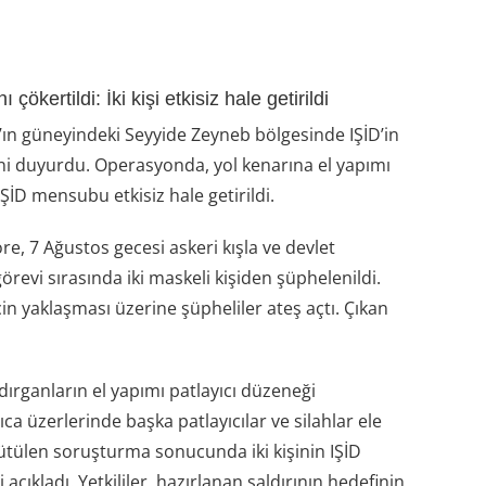
ökertildi: İki kişi etkisiz hale getirildi
’ın güneyindeki Seyyide Zeyneb bölgesinde IŞİD’in
ğini duyurdu. Operasyonda, yol kenarına el yapımı
 IŞİD mensubu etkisiz hale getirildi.
öre, 7 Ağustos gecesi askeri kışla ve devlet
revi sırasında iki maskeli kişiden şüphelenildi.
çin yaklaşması üzerine şüpheliler ateş açtı. Çıkan
dırganların el yapımı patlayıcı düzeneği
ca üzerlerinde başka patlayıcılar ve silahlar ele
yürütülen soruşturma sonucunda iki kişinin IŞİD
çıkladı. Yetkililer, hazırlanan saldırının hedefinin