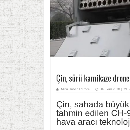
Çin, sürü kamikaze drone 
Mira Haber Editörü
16 Ekim 2020 | 29 
Çin, sahada büyük 
tahmin edilen CH-9
hava aracı teknolojis