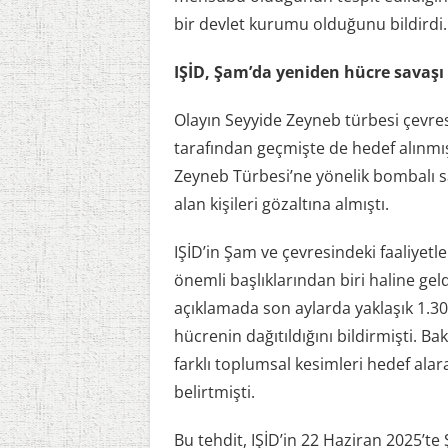
bir devlet kurumu olduğunu bildirdi.
IŞİD, Şam’da yeniden hücre savaşı
Olayın Seyyide Zeyneb türbesi çevres
tarafından geçmişte de hedef alınmış
Zeyneb Türbesi’ne yönelik bombalı sal
alan kişileri gözaltına almıştı.
IŞİD’in Şam ve çevresindeki faaliye
önemli başlıklarından biri haline geld
açıklamada son aylarda yaklaşık 1.300
hücrenin dağıtıldığını bildirmişti. Ba
farklı toplumsal kesimleri hedef ala
belirtmişti.
Bu tehdit, IŞİD’in 22 Haziran 2025’te 