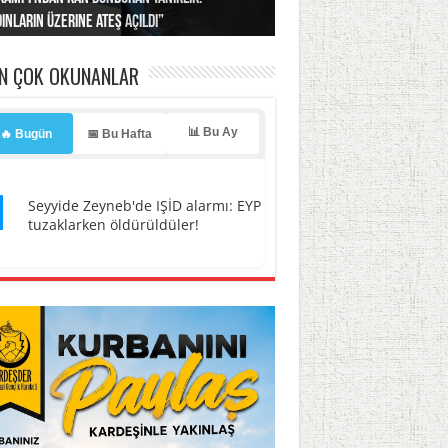
ınların üzerine ateş açıldı”
’a misilleme tehdidi!
ı… İsrail’in “timsah” planına fren!
tlar başladı
ldı, kabus yaşatıldı!
EN ÇOK OKUNANLAR
📊 Bu Ay
🔥 Bugün
📅 Bu Hafta
1
Seyyide Zeyneb'de IŞİD alarmı: EYP
tuzaklarken öldürüldüler!