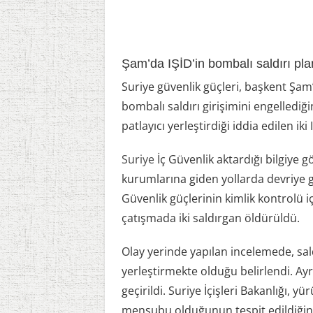
Şam’da IŞİD’in bombalı saldırı planı ç
Suriye güvenlik güçleri, başkent Şam
bombalı saldırı girişimini engelledi
patlayıcı yerleştirdiği iddia edilen iki
Suriye
İç Güvenlik aktardığı bilgiye g
kurumlarına giden yollarda devriye gö
Güvenlik güçlerinin kimlik kontrolü i
çatışmada iki saldırgan öldürüldü.
Olay yerinde yapılan incelemede, sal
yerleştirmekte olduğu belirlendi. Ayrı
geçirildi. Suriye İçişleri Bakanlığı, 
mensubu olduğunun tespit edildiğini a