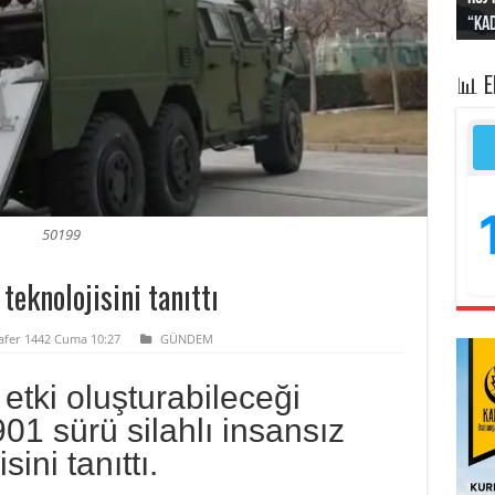
“Kad
Irak
yapt
kayı
bası
📊 
50199
teknolojisini tanıttı
Safer 1442 Cuma 10:27
GÜNDEM
etki oluşturabileceği
01 sürü silahlı insansız
ini tanıttı.