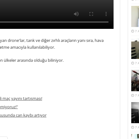
7 
an drone'lar, tank ve diğer zırhlı araçların yanı sıra, hava
tme amacıyla kullanılabiliyor.
en ülkeler arasında olduğu biliniyor.
7 
7 
li maç yayını tartışması!
temiyoruz!"
usunda can kaybı artıyor
7 