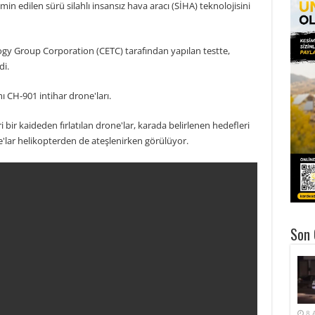
in edilen sürü silahlı insansız hava aracı (SİHA) teknolojisini
logy Group Corporation (CETC) tarafından yapılan testte,
di.
 CH-901 intihar drone'ları.
bir kaideden fırlatılan drone'lar, karada belirlenen hedefleri
ne'lar helikopterden de ateşlenirken görülüyor.
Son 
8 