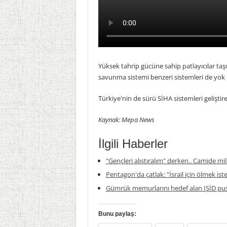
Yüksek tahrip gücüne sahip patlayıcılar taşıy
savunma sistemi benzeri sistemleri de yok e
Türkiye'nin de sürü SİHA sistemleri geliştir
Kaynak: Mepa News
İlgili Haberler
"Gençleri alıştıralım" derken.. Camide mil
Pentagon'da çatlak: "İsrail için ölmek is
Gümrük memurlarını hedef alan IŞİD pus
Bunu paylaş: