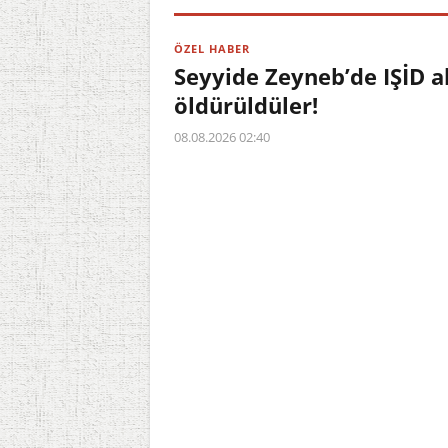
ÖZEL HABER
Seyyide Zeyneb’de IŞİD a
öldürüldüler!
08.08.2026 02:40