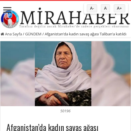
A-
A
A+
Ana Sayfa
/
GÜNDEM
/
Afganistan’da kadın savaş ağası Taliban’a katıldı
50196
Afganistan’da kadın savaş ağası