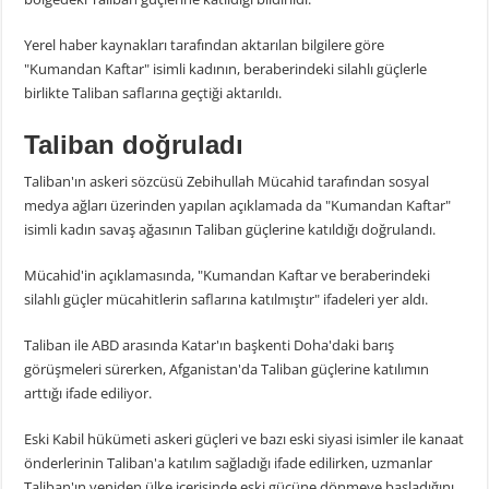
Yerel haber kaynakları tarafından aktarılan bilgilere göre
"Kumandan Kaftar" isimli kadının, beraberindeki silahlı güçlerle
birlikte Taliban saflarına geçtiği aktarıldı.
Taliban doğruladı
Taliban'ın askeri sözcüsü Zebihullah Mücahid tarafından sosyal
medya ağları üzerinden yapılan açıklamada da "Kumandan Kaftar"
isimli kadın savaş ağasının Taliban güçlerine katıldığı doğrulandı.
Mücahid'in açıklamasında, "Kumandan Kaftar ve beraberindeki
silahlı güçler mücahitlerin saflarına katılmıştır" ifadeleri yer aldı.
Taliban ile ABD arasında Katar'ın başkenti Doha'daki barış
görüşmeleri sürerken, Afganistan'da Taliban güçlerine katılımın
arttığı ifade ediliyor.
Eski Kabil hükümeti askeri güçleri ve bazı eski siyasi isimler ile kanaat
önderlerinin Taliban'a katılım sağladığı ifade edilirken, uzmanlar
Taliban'ın yeniden ülke içerisinde eski gücüne dönmeye başladığını,