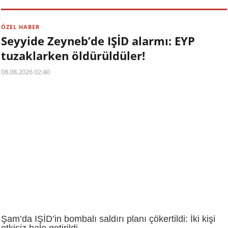
ÖZEL HABER
Seyyide Zeyneb’de IŞİD alarmı: EYP
tuzaklarken öldürüldüler!
08.08.2026 02:40
Şam’da IŞİD’in bombalı saldırı planı çökertildi: İki kişi
etkisiz hale getirildi