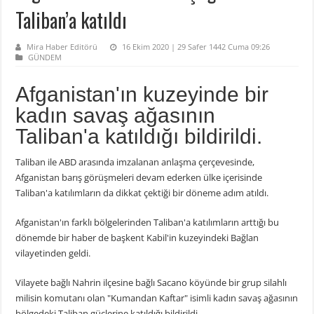
Taliban’a katıldı
Mira Haber Editörü
16 Ekim 2020 | 29 Safer 1442 Cuma 09:26
GÜNDEM
Afganistan'ın kuzeyinde bir
kadın savaş ağasının
Taliban'a katıldığı bildirildi.
Taliban ile ABD arasında imzalanan anlaşma çerçevesinde,
Afganistan barış görüşmeleri devam ederken ülke içerisinde
Taliban'a katılımların da dikkat çektiği bir döneme adım atıldı.
Afganistan'ın farklı bölgelerinden Taliban'a katılımların arttığı bu
dönemde bir haber de başkent Kabil'in kuzeyindeki Bağlan
vilayetinden geldi.
Vilayete bağlı Nahrin ilçesine bağlı Sacano köyünde bir grup silahlı
milisin komutanı olan "Kumandan Kaftar" isimli kadın savaş ağasının
bölgedeki Taliban güçlerine katıldığı bildirildi.