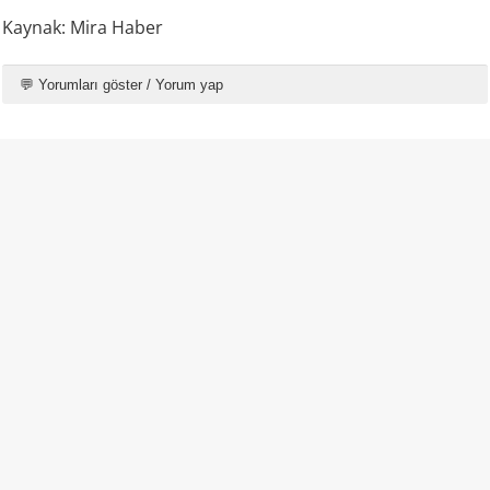
Kaynak: Mira Haber
💬 Yorumları göster / Yorum yap
ÖZEL HABER
“Çatışma olmadı, silah bile yoktu”: IŞİD
operasyonunda “yargısız infaz” iddiası
07.08.2026 23:22