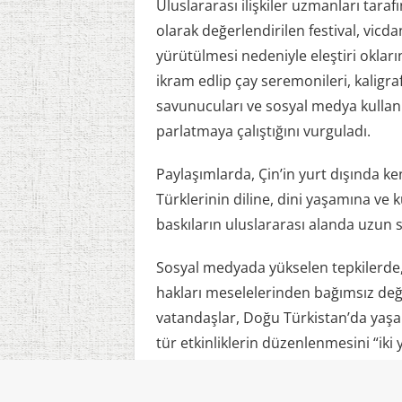
Uluslararası ilişkiler uzmanları tar
olarak değerlendirilen festival, vicda
yürütülmesi nedeniyle eleştiri okların
ikram edlip çay seremonileri, kaligra
savunucuları ve sosyal medya kullanıcı
parlatmaya çalıştığını vurguladı.
Paylaşımlarda, Çin’in yurt dışında k
Türklerinin diline, dini yaşamına ve 
baskıların uluslararası alanda uzun süre
Sosyal medyada yükselen tepkilerde, k
hakları meselelerinden bağımsız de
vatandaşlar, Doğu Türkistan’da yaşana
tür etkinliklerin düzenlenmesini “iki y
geleneksel gösterinin yaşanan hak ihl