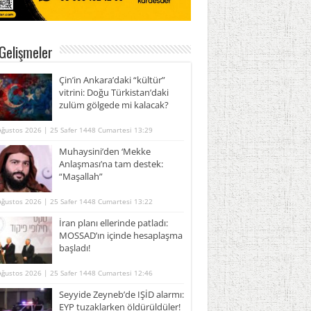
Gelişmeler
Çin’in Ankara’daki “kültür”
vitrini: Doğu Türkistan’daki
zulüm gölgede mi kalacak?
Ağustos 2026 | 25 Safer 1448 Cumartesi 13:29
Muhaysini’den ‘Mekke
Anlaşması’na tam destek:
“Maşallah”
Ağustos 2026 | 25 Safer 1448 Cumartesi 13:22
İran planı ellerinde patladı:
MOSSAD’ın içinde hesaplaşma
başladı!
Ağustos 2026 | 25 Safer 1448 Cumartesi 12:46
Seyyide Zeyneb’de IŞİD alarmı:
EYP tuzaklarken öldürüldüler!