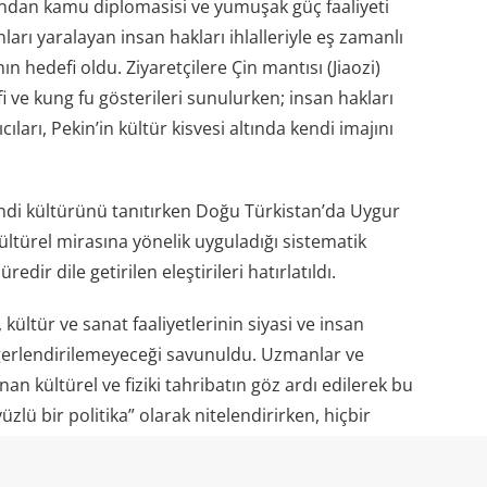
afından kamu diplomasisi ve yumuşak güç faaliyeti
nları yaralayan insan hakları ihlalleriyle eş zamanlı
ın hedefi oldu. Ziyaretçilere Çin mantısı (Jiaozi)
fi ve kung fu gösterileri sunulurken; insan hakları
ları, Pekin’in kültür kisvesi altında kendi imajını
endi kültürünü tanıtırken Doğu Türkistan’da Uygur
kültürel mirasına yönelik uyguladığı sistematik
dir dile getirilen eleştirileri hatırlatıldı.
ültür ve sanat faaliyetlerinin siyasi ve insan
ğerlendirilemeyeceği savunuldu. Uzmanlar ve
n kültürel ve fiziki tahribatın göz ardı edilerek bu
üzlü bir politika” olarak nitelendirirken, hiçbir
allerini meşrulaştıramayacağını belirtti.