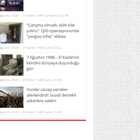
Ağustos 2026 | 25 Safer 1448 Cumartesi 02:40
“Çatışma olmadı, silah bile
yoktu”: IŞİD operasyonunda
“yargısız infaz” iddiası
Ağustos 2026 | 24 Safer 1448 Cuma 23:22
7 Ağustos 1998… El Kaide’nin
kendini dünyaya duyurduğu
gün
Ağustos 2026 | 24 Safer 1448 Cuma 16:58
Husiler savaşı yeniden
alevlendirdi: Suudi destekli
askerlere saldırı!
Ağustos 2026 | 24 Safer 1448 Cuma 16:42