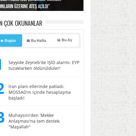
ınların üzerine ateş açıldı”
’a misilleme tehdidi!
ı… İsrail’in “timsah” planına fren!
tlar başladı
ldı, kabus yaşatıldı!
EN ÇOK OKUNANLAR
📊 Bu Ay
🔥 Bugün
📅 Bu Hafta
1
Seyyide Zeyneb'de IŞİD alarmı: EYP
tuzaklarken öldürüldüler!
2
İran planı ellerinde patladı:
MOSSAD'ın içinde hesaplaşma
başladı!
3
Muhaysini'den 'Mekke
Anlaşması'na tam destek:
"Maşallah"