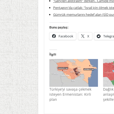
"Gençleri alıştıralım" derken.. Camide mil
Pentagon'da çatlak: "İsrail için ölmek is
Gümrük memurlarını hedef alan IŞİD pus
Bunu paylaş:
Facebook
X
Telegr
İlgili
Türkiye’yi savaşa çekmek
Dağlık
isteyen Ermenistan: Kirli
anlaşm
plan
şekill