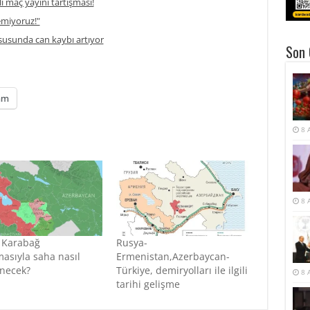
li maç yayını tartışması!
temiyoruz!"
usunda can kaybı artıyor
Son 
am
8 
8 
 Karabağ
Rusya-
asıyla saha nasıl
Ermenistan,Azerbaycan-
enecek?
Türkiye, demiryolları ile ilgili
8 
tarihi gelişme