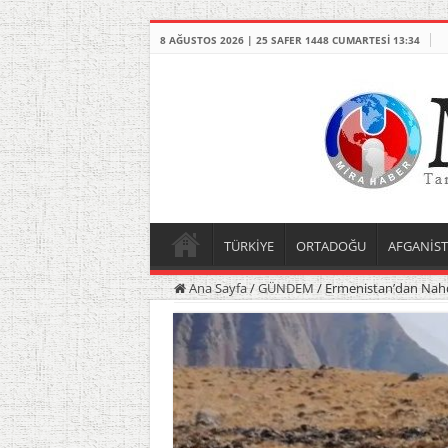
8 AĞUSTOS 2026 | 25 SAFER 1448 CUMARTESI 13:34
TÜRKİYE
ORTADOĞU
AFGANİS
Ana Sayfa
/
GÜNDEM
/
Ermenistan’dan Nahçı