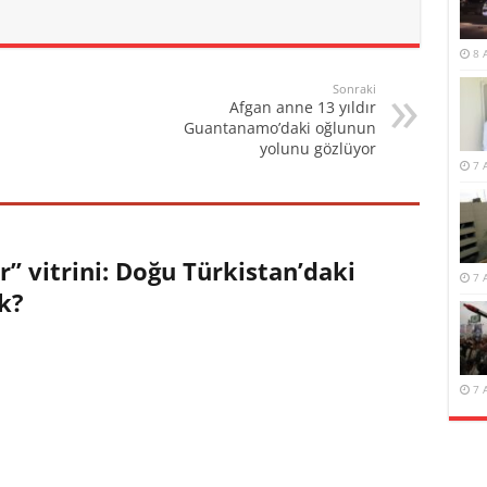
8 
Sonraki
Afgan anne 13 yıldır
Guantanamo’daki oğlunun
yolunu gözlüyor
7 
r” vitrini: Doğu Türkistan’daki
7 
k?
7 