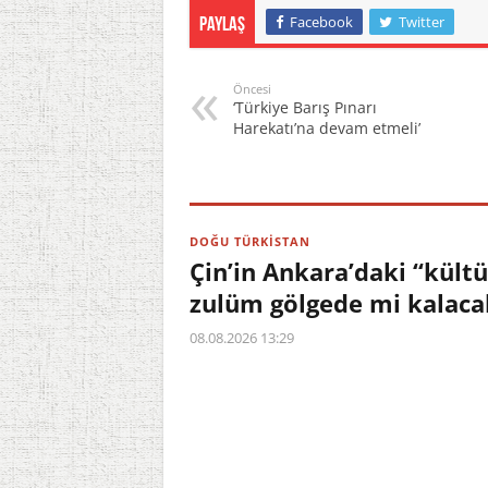
Facebook
Twitter
Paylaş
Öncesi
‘Türkiye Barış Pınarı
Harekatı’na devam etmeli’
DOĞU TÜRKİSTAN
Çin’in Ankara’daki “kültü
zulüm gölgede mi kalaca
08.08.2026 13:29