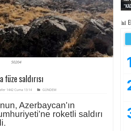
“Kad
Irak
yapt
kayı
bası
📊 
50204
 füze saldırısı
Safer 1442 Cuma 13:14
GÜNDEM
nun, Azerbaycan'ın
huriyeti'ne roketli saldırı
i.