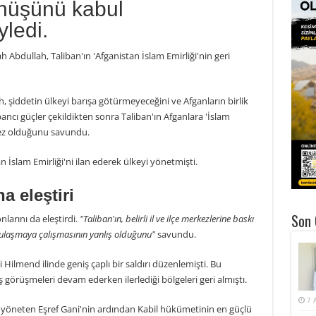
dönüşünü kabul
yledi.
 Abdullah, Taliban'ın 'Afganistan İslam Emirliği'nin geri
 şiddetin ülkeyi barışa götürmeyeceğini ve Afganların birlik
bancı güçler çekildikten sonra Taliban'ın Afganlara 'İslam
mez olduğunu savundu.
n İslam Emirliği'ni ilan ederek ülkeyi yönetmişti.
a eleştiri
Son 
larını da eleştirdi.
"Taliban'ın, belirli il ve ilçe merkezlerine baskı
 ulaşmaya çalışmasının yanlış olduğunu"
savundu.
Hilmend ilinde geniş çaplı bir saldırı düzenlemişti. Bu
ş görüşmeleri devam ederken ilerlediği bölgeleri geri almıştı.
7 
 yöneten Eşref Gani'nin ardından Kabil hükümetinin en güçlü