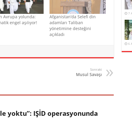
7 
n Avrupa yolunda:
Afganistan’da Selefi din
atik engel aşılıyor!
adamları Taliban
yönetimine desteğini
açıkladı
6 
Sonraki
Musul Savaşı
ile yoktu”: IŞİD operasyonunda