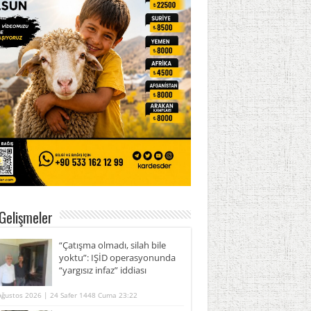
Gelişmeler
“Çatışma olmadı, silah bile
yoktu”: IŞİD operasyonunda
“yargısız infaz” iddiası
Ağustos 2026 | 24 Safer 1448 Cuma 23:22