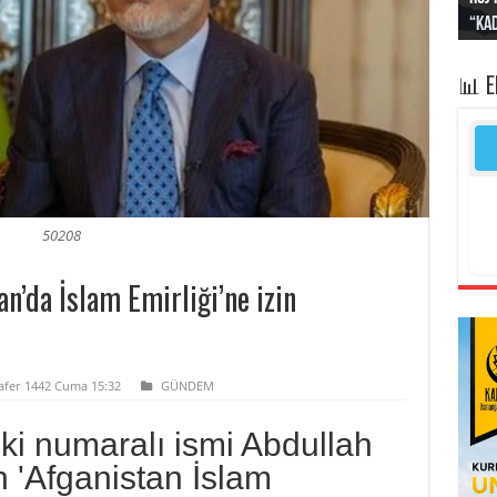
“Kad
Irak
yapt
kayı
bası
📊 
50208
n’da İslam Emirliği’ne izin
Safer 1442 Cuma 15:32
GÜNDEM
iki numaralı ismi Abdullah
n 'Afganistan İslam