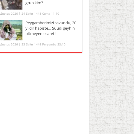
grup kim?
Ağustos 2026 | 24 Safer 1448 Cuma 11:10
Peygamberimizi savundu, 20
yıldır hapiste… Suudi şeyhin
bitmeyen esareti!
Ağustos 2026 | 23 Safer 1448 Perşembe 23:10