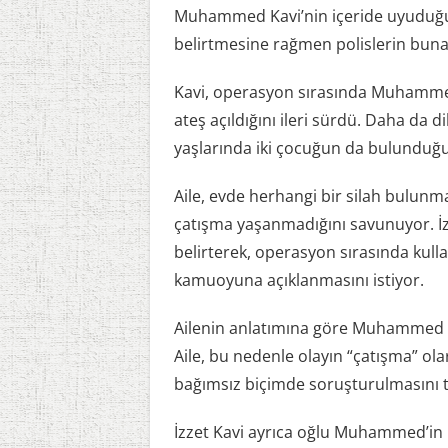
Muhammed Kavi’nin içeride uyuduğun
belirtmesine rağmen polislerin buna i
Kavi, operasyon sırasında Muhammed
ateş açıldığını ileri sürdü. Daha da di
yaşlarında iki çocuğun da bulunduğu 
Aile, evde herhangi bir silah bulunma
çatışma yaşanmadığını savunuyor. İzz
belirterek, operasyon sırasında kull
kamuoyuna açıklanmasını istiyor.
Ailenin anlatımına göre Muhammed K
Aile, bu nedenle olayın “çatışma” ol
bağımsız biçimde soruşturulmasını t
İzzet Kavi ayrıca oğlu Muhammed’in I