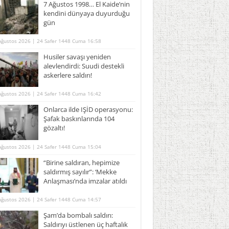
7 Ağustos 1998… El Kaide’nin
kendini dünyaya duyurduğu
gün
Ağustos 2026 | 24 Safer 1448 Cuma 16:58
Husiler savaşı yeniden
alevlendirdi: Suudi destekli
askerlere saldırı!
Ağustos 2026 | 24 Safer 1448 Cuma 16:42
Onlarca ilde IŞİD operasyonu:
Şafak baskınlarında 104
gözaltı!
Ağustos 2026 | 24 Safer 1448 Cuma 15:04
“Birine saldıran, hepimize
saldırmış sayılır”: ‘Mekke
Anlaşması’nda imzalar atıldı
Ağustos 2026 | 24 Safer 1448 Cuma 14:57
Şam’da bombalı saldırı:
Saldırıyı üstlenen üç haftalık