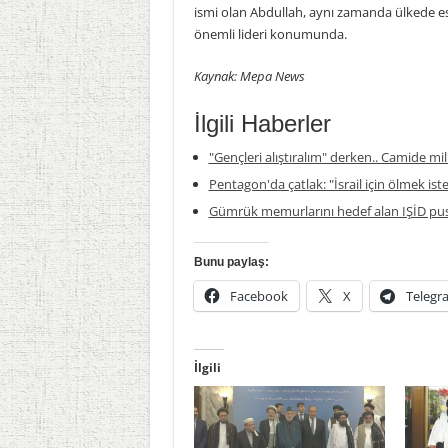
ismi olan Abdullah, aynı zamanda ülkede esk
önemli lideri konumunda.
Kaynak: Mepa News
İlgili Haberler
"Gençleri alıştıralım" derken.. Camide mil
Pentagon'da çatlak: "İsrail için ölmek is
Gümrük memurlarını hedef alan IŞİD pus
Bunu paylaş:
Facebook
X
Telegr
İlgili