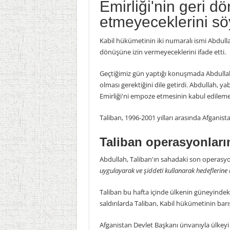
Emirliği'nin geri 
etmeyeceklerini sö
Kabil hükümetinin iki numaralı ismi Abdullah
dönüşüne izin vermeyeceklerini ifade etti.
Geçtiğimiz gün yaptığı konuşmada Abdullah,
olması gerektiğini dile getirdi. Abdullah, ya
Emirliği'ni empoze etmesinin kabul edile
Taliban, 1996-2001 yılları arasında Afganista
Taliban operasyonların
Abdullah, Taliban'ın sahadaki son operasyon
uygulayarak ve şiddeti kullanarak hedeflerine
Taliban bu hafta içinde ülkenin güneyindeki 
saldırılarda Taliban, Kabil hükümetinin barı
Afganistan Devlet Başkanı ünvanıyla ülkeyi