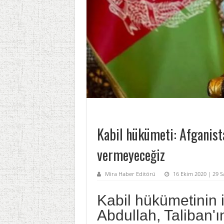
Kabil hükümeti: Afganista
vermeyeceğiz
Mira Haber Editörü
16 Ekim 2020 | 29 
Kabil hükümetinin 
Abdullah, Taliban'ı