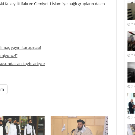
i Kuzey İttifakı ve Cemiyet-i İslami'ye bağlı grupların da en
7 
li maç yayını tartışması!
temiyoruz!"
7 
usunda can kaybı artıyor
7 
am
7 