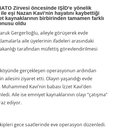
ATO Zirvesi öncesinde IŞİD’e yönelik
e eşi Nazan Kavi’nin hayatını kaybettiği
et kaynaklarının birbirinden tamamen farklı
konusu oldu
Faruk Gergerlioğlu, aileyle görüşerek evde
amalarla aile üyelerinin ifadeleri arasındaki
i Bakanlığı tarafından müfettiş görevlendirilmesi
ı köyünde gerçekleşen operasyonun ardından
ailesini ziyaret etti. Olayın yaşandığı evde
, Muhammed Kavi’nin babası İzzet Kavi’den
edi. Aile ise emniyet kaynaklarının olayı “çatışma”
raz ediyor.
ekipleri gece saatlerinde eve operasyon düzenledi.