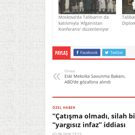
Moskova’da Taliban’ın da
Taliba
katılımıyla ‘Afganistan
Diplom
Konferansı’ düzenleniyor
Facebook
Twitter
Paylaş
Öncesi
Eski Meksika Savunma Bakanı,
ABD’de gözaltına alındı
ÖZEL HABER
“Çatışma olmadı, silah b
“yargısız infaz” iddiası
07.08.2026 23:22