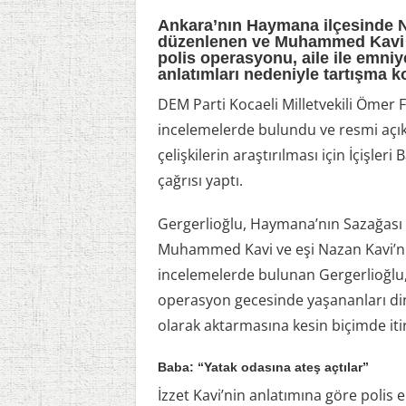
Ankara’nın Haymana ilçesinde N
düzenlenen ve Muhammed Kavi il
polis operasyonu, aile ile emniy
anlatımları nedeniyle tartışma 
DEM Parti Kocaeli Milletvekili Ömer 
incelemelerde bulundu ve resmi açıkl
çelişkilerin araştırılması için İçişler
çağrısı yaptı.
Gergerlioğlu, Haymana’nın Sazağas
Muhammed Kavi ve eşi Nazan Kavi’nin 
incelemelerde bulunan Gergerlioğlu
operasyon gecesinde yaşananları dinl
olarak aktarmasına kesin biçimde iti
Baba: “Yatak odasına ateş açtılar”
İzzet Kavi’nin anlatımına göre polis 