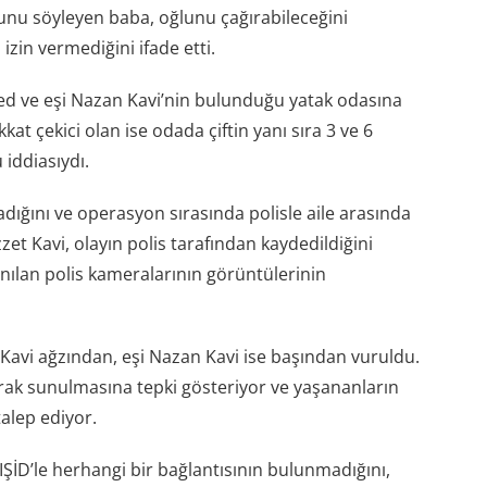
u söyleyen baba, oğlunu çağırabileceğini
zin vermediğini ifade etti.
 ve eşi Nazan Kavi’nin bulunduğu yatak odasına
kkat çekici olan ise odada çiftin yanı sıra 3 ve 6
iddiasıydı.
dığını ve operasyon sırasında polisle aile arasında
et Kavi, olayın polis tarafından kaydedildiğini
anılan polis kameralarının görüntülerinin
avi ağzından, eşi Nazan Kavi ise başından vuruldu.
arak sunulmasına tepki gösteriyor ve yaşananların
alep ediyor.
ŞİD’le herhangi bir bağlantısının bulunmadığını,