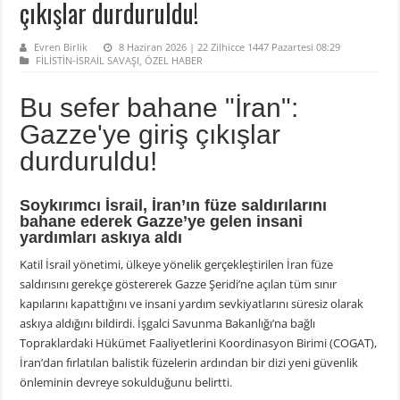
çıkışlar durduruldu!
Evren Birlik
8 Haziran 2026 | 22 Zilhicce 1447 Pazartesi 08:29
FİLİSTİN-İSRAİL SAVAŞI
,
ÖZEL HABER
Bu sefer bahane "İran":
Gazze'ye giriş çıkışlar
durduruldu!
Soykırımcı İsrail, İran’ın füze saldırılarını
bahane ederek Gazze’ye gelen insani
yardımları askıya aldı
Katil İsrail yönetimi, ülkeye yönelik gerçekleştirilen İran füze
saldırısını gerekçe göstererek Gazze Şeridi’ne açılan tüm sınır
kapılarını kapattığını ve insani yardım sevkiyatlarını süresiz olarak
askıya aldığını bildirdi. İşgalci Savunma Bakanlığı’na bağlı
Topraklardaki Hükümet Faaliyetlerini Koordinasyon Birimi (COGAT),
İran’dan fırlatılan balistik füzelerin ardından bir dizi yeni güvenlik
önleminin devreye sokulduğunu belirtti.