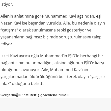
istiyor.
Ailenin anlatımına göre Muhammed Kavi ağzından, eşi
Nazan Kavi ise başından vuruldu. Aile, bu nedenle olayın
“çatışma” olarak sunulmasına tepki gösteriyor ve
yaşananların bağımsız biçimde soruşturulmasını talep
ediyor.
İzzet Kavi ayrıca oğlu Muhammed’in IŞİD’le herhangi bir
bağlantısının bulunmadığını, aksine oğlunun IŞİD’e karşı
olduğunu savunuyor. Aile, Muhammed Kavi’nin
yargılanmadan öldürüldüğünü belirterek olayın “yargısız
infaz” olduğunu belirtti.
Gergerlioğlu: “Müfettiş görevlendirilmeli”
DEM Parti Kocaeli Milletvekili Ömer Faruk Gergerlioğlu da
aile tarafından dile getirilen iddiaların ardından olayın