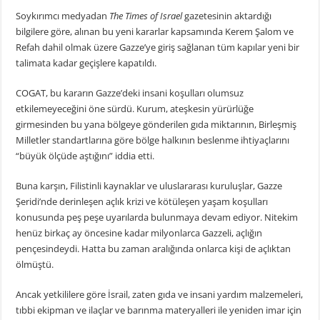
Soykırımcı medyadan
The Times of Israel
gazetesinin aktardığı
bilgilere göre, alınan bu yeni kararlar kapsamında Kerem Şalom ve
Refah dahil olmak üzere Gazze’ye giriş sağlanan tüm kapılar yeni bir
talimata kadar geçişlere kapatıldı.
COGAT, bu kararın Gazze’deki insani koşulları olumsuz
etkilemeyeceğini öne sürdü. Kurum, ateşkesin yürürlüğe
girmesinden bu yana bölgeye gönderilen gıda miktarının, Birleşmiş
Milletler standartlarına göre bölge halkının beslenme ihtiyaçlarını
“büyük ölçüde aştığını” iddia etti.
Buna karşın, Filistinli kaynaklar ve uluslararası kuruluşlar, Gazze
Şeridi’nde derinleşen açlık krizi ve kötüleşen yaşam koşulları
konusunda peş peşe uyarılarda bulunmaya devam ediyor. Nitekim
henüz birkaç ay öncesine kadar milyonlarca Gazzeli, açlığın
pençesindeydi. Hatta bu zaman aralığında onlarca kişi de açlıktan
ölmüştü.
Ancak yetkililere göre İsrail, zaten gıda ve insani yardım malzemeleri,
tıbbi ekipman ve ilaçlar ve barınma materyalleri ile yeniden imar için