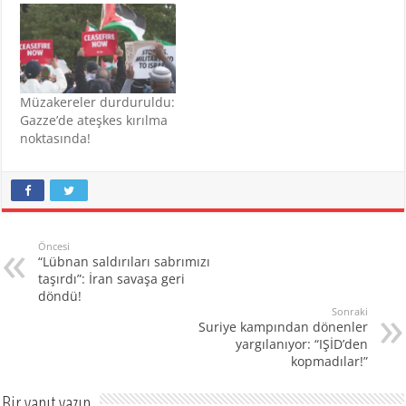
Müzakereler durduruldu:
Gazze’de ateşkes kırılma
noktasında!
Öncesi
“Lübnan saldırıları sabrımızı
taşırdı”: İran savaşa geri
döndü!
Sonraki
Suriye kampından dönenler
yargılanıyor: “IŞİD’den
kopmadılar!”
Bir yanıt yazın