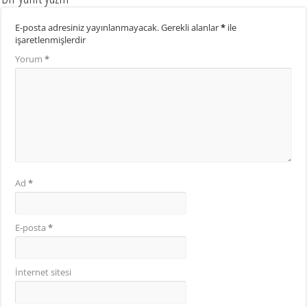
E-posta adresiniz yayınlanmayacak.
Gerekli alanlar
*
ile
işaretlenmişlerdir
Yorum
*
Ad
*
E-posta
*
İnternet sitesi