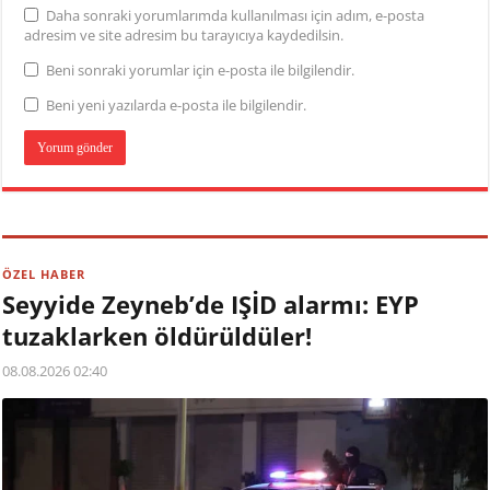
Daha sonraki yorumlarımda kullanılması için adım, e-posta
adresim ve site adresim bu tarayıcıya kaydedilsin.
Beni sonraki yorumlar için e-posta ile bilgilendir.
Beni yeni yazılarda e-posta ile bilgilendir.
ÖZEL HABER
Seyyide Zeyneb’de IŞİD alarmı: EYP
tuzaklarken öldürüldüler!
08.08.2026 02:40