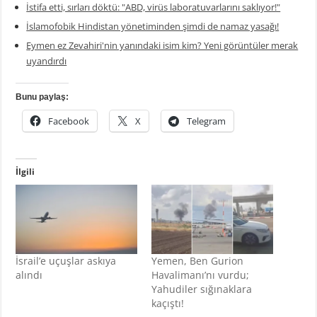
İstifa etti, sırları döktü: "ABD, virüs laboratuvarlarını saklıyor!"
İslamofobik Hindistan yönetiminden şimdi de namaz yasağı!
Eymen ez Zevahiri'nin yanındaki isim kim? Yeni görüntüler merak
uyandırdı
Bunu paylaş:
Facebook
X
Telegram
İlgili
İsrail’e uçuşlar askıya
Yemen, Ben Gurion
alındı
Havalimanı’nı vurdu;
Yahudiler sığınaklara
kaçıştı!