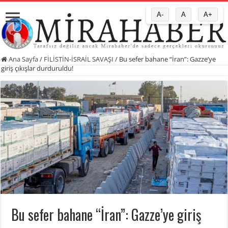
A-
A
A+
Ana Sayfa
/
FİLİSTİN-İSRAİL SAVAŞI
/
Bu sefer bahane “İran”: Gazze’ye
giriş çıkışlar durduruldu!
Bu sefer bahane “İran”: Gazze’ye giriş