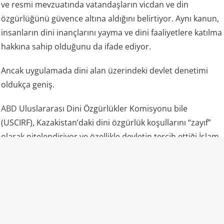
ve resmi mevzuatında vatandaşların vicdan ve din
özgürlüğünü güvence altına aldığını belirtiyor. Aynı kanun,
insanların dini inançlarını yayma ve dini faaliyetlere katılma
hakkına sahip olduğunu da ifade ediyor.
Ancak uygulamada dini alan üzerindeki devlet denetimi
oldukça geniş.
ABD
Uluslararası Dini Özgürlükler Komisyonu bile
(USCIRF), Kazakistan’daki dini özgürlük koşullarını “zayıf”
olarak nitelendiriyor ve özellikle devletin tercih ettiği İslam
yorumunun dışında kalan Müslümanların ciddi baskılarla
karşılaşabildiğini belirtiyor. Kuruma göre makamlar,
muğlak ve ağır hükümler içeren din ve aşırılık yasalarını
barışçıl dini faaliyetlere karşı dahi uygulayabiliyor.
Sıradan bir tutum ve teşvik etkinliğini dahi devlet