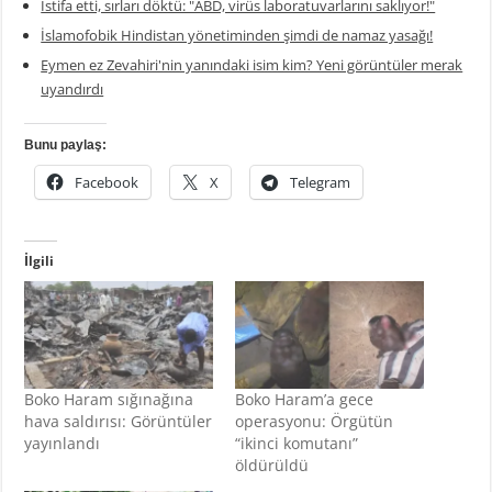
İstifa etti, sırları döktü: "ABD, virüs laboratuvarlarını saklıyor!"
İslamofobik Hindistan yönetiminden şimdi de namaz yasağı!
Eymen ez Zevahiri'nin yanındaki isim kim? Yeni görüntüler merak
uyandırdı
Bunu paylaş:
Facebook
X
Telegram
İlgili
Boko Haram sığınağına
Boko Haram’a gece
hava saldırısı: Görüntüler
operasyonu: Örgütün
yayınlandı
“ikinci komutanı”
öldürüldü