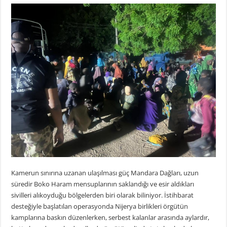
Kamerun sınırına uzanan ulaşılması güç Mandara Dağları, uzun
süredir Boko Haram mensuplarının saklandığı ve esir aldıkları
sivilleri alıkoyduğu bölgelerden biri olarak biliniyor. İstihbarat
desteğiyle başlatılan operasyonda Nijerya birlikleri örgütün
kamplarına baskın düzenlerken, serbest kalanlar arasında aylardır,