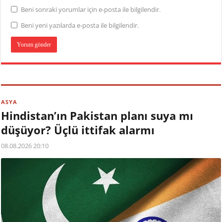
Beni sonraki yorumlar için e-posta ile bilgilendir.
Beni yeni yazılarda e-posta ile bilgilendir.
ASYA
Hindistan’ın Pakistan planı suya mı
düşüyor? Üçlü ittifak alarmı
08.08.2026 20:10