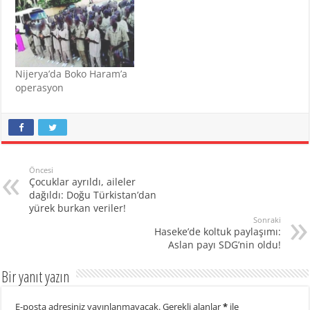
Nijerya’da Boko Haram’a
operasyon
Öncesi
Çocuklar ayrıldı, aileler
dağıldı: Doğu Türkistan’dan
yürek burkan veriler!
Sonraki
Haseke’de koltuk paylaşımı:
Aslan payı SDG’nin oldu!
Bir yanıt yazın
E-posta adresiniz yayınlanmayacak.
Gerekli alanlar
*
ile