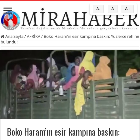
A-
A
A+
Ana Sayfa
/
AFRİKA
/
Boko Haram’ın esir kampına baskın: Yüzlerce rehine
bulundu!
Boko Haram’ın esir kampına baskın: