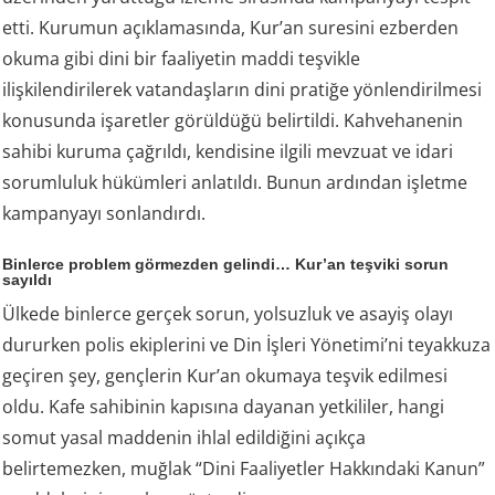
etti. Kurumun açıklamasında, Kur’an suresini ezberden
okuma gibi dini bir faaliyetin maddi teşvikle
ilişkilendirilerek vatandaşların dini pratiğe yönlendirilmesi
konusunda işaretler görüldüğü belirtildi. Kahvehanenin
sahibi kuruma çağrıldı, kendisine ilgili mevzuat ve idari
sorumluluk hükümleri anlatıldı. Bunun ardından işletme
kampanyayı sonlandırdı.
Binlerce problem görmezden gelindi… Kur’an teşviki sorun
sayıldı
Ülkede binlerce gerçek sorun, yolsuzluk ve asayiş olayı
dururken polis ekiplerini ve Din İşleri Yönetimi’ni teyakkuza
geçiren şey, gençlerin Kur’an okumaya teşvik edilmesi
oldu. Kafe sahibinin kapısına dayanan yetkililer, hangi
somut yasal maddenin ihlal edildiğini açıkça
belirtemezken, muğlak “Dini Faaliyetler Hakkındaki Kanun”