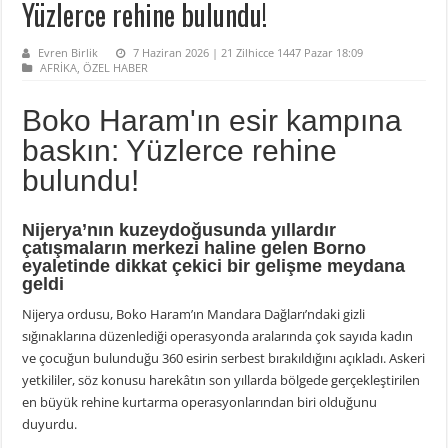
Yüzlerce rehine bulundu!
Evren Birlik
7 Haziran 2026 | 21 Zilhicce 1447 Pazar 18:09
AFRİKA
,
ÖZEL HABER
Boko Haram'ın esir kampına
baskın: Yüzlerce rehine
bulundu!
Nijerya’nın kuzeydoğusunda yıllardır
çatışmaların merkezi haline gelen Borno
eyaletinde dikkat çekici bir gelişme meydana
geldi
Nijerya ordusu, Boko Haram’ın Mandara Dağları’ndaki gizli
sığınaklarına düzenlediği operasyonda aralarında çok sayıda kadın
ve çocuğun bulunduğu 360 esirin serbest bırakıldığını açıkladı. Askeri
yetkililer, söz konusu harekâtın son yıllarda bölgede gerçekleştirilen
en büyük rehine kurtarma operasyonlarından biri olduğunu
duyurdu.