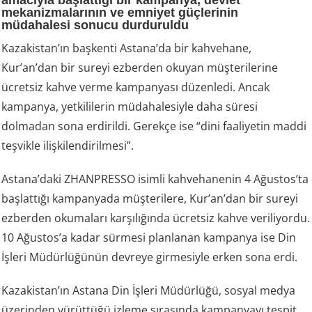
amacıyla başlattığı bir kampanya, devlet
mekanizmalarının ve emniyet güçlerinin
müdahalesi sonucu durduruldu
Kazakistan’ın başkenti Astana’da bir kahvehane,
Kur’an’dan bir sureyi ezberden okuyan müşterilerine
ücretsiz kahve verme kampanyası düzenledi. Ancak
kampanya, yetkililerin müdahalesiyle daha süresi
dolmadan sona erdirildi. Gerekçe ise “dini faaliyetin maddi
teşvikle ilişkilendirilmesi”.
Astana’daki ZHANPRESSO isimli kahvehanenin 4 Ağustos’ta
başlattığı kampanyada müşterilere, Kur’an’dan bir sureyi
ezberden okumaları karşılığında ücretsiz kahve veriliyordu.
10 Ağustos’a kadar sürmesi planlanan kampanya ise Din
İşleri Müdürlüğünün devreye girmesiyle erken sona erdi.
Kazakistan’ın Astana Din İşleri Müdürlüğü, sosyal medya
üzerinden yürüttüğü izleme sırasında kampanyayı tespit