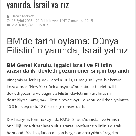
yanında, İsrail yalnız
Haber Merkezi
13 Eylül 2025 | 21 Rebiülevvel 1447 Cumartesi 19:15
AMERİKA
,
ÖZEL HABER
BM’de tarihi oylama: Dünya
Filistin’in yanında, İsrail yalnız
BM Genel Kurulu, işgalci İsrail ve Filistin
arasında iki devletli çözüm önerisi için toplandı
Birleşmiş Milletler (BM) Genel Kurulu, Cuma günü yeni bir karara
imza atarak “New York Deklarasyonu”nu kabul etti. Metin, iki
devletli çözümü ve bağımsız Filistin devletinin kurulmasını
destekliyor. Karar, 142 ülkenin “evet” oyu ile kabul edilirken, yalnızca
10 ülke karşı çıktı, 12 ülke ise çekimser kaldı.
Deklarasyon, temmuz ayında BM’de Suudi Arabistan ve Fransa
öncülüğünde düzenlenen uluslararası konferansın ürünü olarak
hazırlandı. Yedi sayfadan oluşan belge, onlarca yıldır süregelen