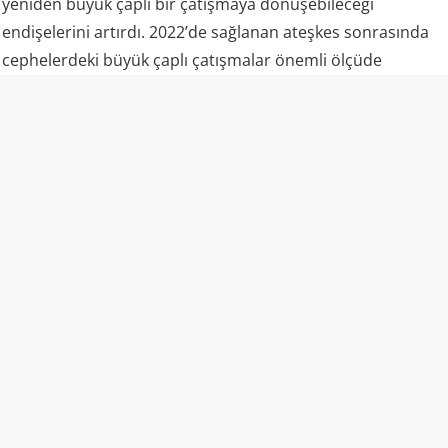
yeniden büyük çaplı bir çatışmaya dönüşebileceği
endişelerini artırdı. 2022’de sağlanan ateşkes sonrasında
cephelerdeki büyük çaplı çatışmalar önemli ölçüde
durmuş, ancak taraflar arasındaki siyasi ve askeri gerilim
tamamen sona ermemişti.
6 Ağustos’taki saldırılar ise bu görece sakin dönemin
ardından Yemen’de yaşanan en ciddi askeri tırmanışlardan
biri olarak değerlendiriliyor. Özellikle Marib ve Hadramut
gibi stratejik bölgelerde askeri kampların aynı operasyon
kapsamında hedef alınması, Husilerin yalnızca münferit
saldırılar gerçekleştirmediğini, daha kapsamlı bir askeri
mesaj vermeye çalıştığını gösteriyor.
Marib neden kritik?
Husilerin özellikle Marib’i hedef alması dikkat çekiyor.
Marib, Yemen hükümetinin kuzeydeki en önemli