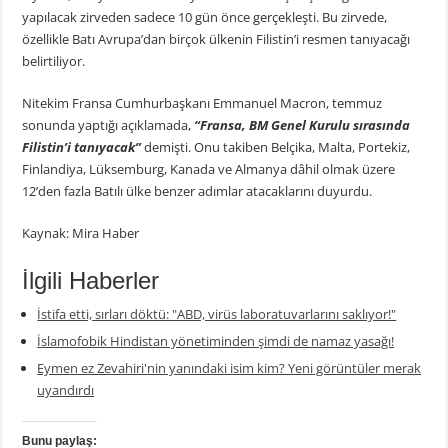
yapılacak zirveden sadece 10 gün önce gerçekleşti. Bu zirvede,
özellikle Batı Avrupa’dan birçok ülkenin Filistin’i resmen tanıyacağı
belirtiliyor.
Nitekim Fransa Cumhurbaşkanı Emmanuel Macron, temmuz
sonunda yaptığı açıklamada,
“Fransa, BM Genel Kurulu sırasında
Filistin’i tanıyacak”
demişti. Onu takiben Belçika, Malta, Portekiz,
Finlandiya, Lüksemburg, Kanada ve Almanya dâhil olmak üzere
12’den fazla Batılı ülke benzer adımlar atacaklarını duyurdu.
Kaynak: Mira Haber
İlgili Haberler
İstifa etti, sırları döktü: "ABD, virüs laboratuvarlarını saklıyor!"
İslamofobik Hindistan yönetiminden şimdi de namaz yasağı!
Eymen ez Zevahiri'nin yanındaki isim kim? Yeni görüntüler merak
uyandırdı
Bunu paylaş: