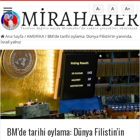
A-
A
A+
Ana Sayfa
/
AMERİKA
/
BM’de tarihi oylama: Dünya Filistin’in yanında,
İsrail yalnız
BM’de tarihi oylama: Dünya Filistin’in