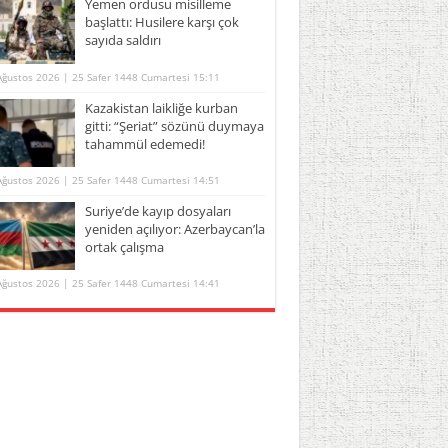
Yemen ordusu misilleme
başlattı: Husilere karşı çok
sayıda saldırı
Ağustos 2026 | 25 Safer 1448 Cumartesi 15:11
Kazakistan laikliğe kurban
gitti: “Şeriat” sözünü duymaya
tahammül edemedi!
Ağustos 2026 | 25 Safer 1448 Cumartesi 14:51
Suriye’de kayıp dosyaları
yeniden açılıyor: Azerbaycan’la
ortak çalışma
Ağustos 2026 | 25 Safer 1448 Cumartesi 14:41