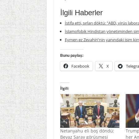
İlgili Haberler
İstifa etti, sırları döktü: "ABD, virüs labor
İslamofobik Hindistan yönetiminden şim
Eymen ez Zevahiri'nin yanındaki isim ki
Bunu paylaş:
Facebook
X
Telegr
İlgili
Netanyahu eli boş döndü:
Trump
Beyaz Saray görüşmesi
her Am