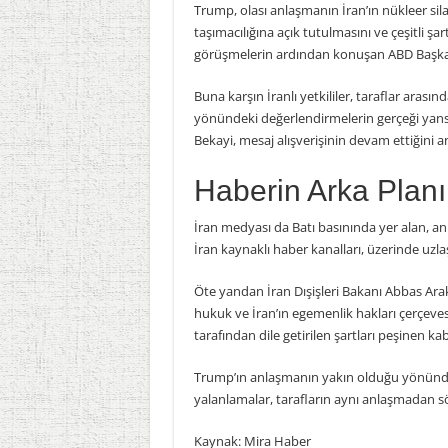
Trump, olası anlaşmanın İran’ın nükleer sil
taşımacılığına açık tutulmasını ve çeşitli şa
görüşmelerin ardından konuşan ABD Başka
Buna karşın İranlı yetkililer, taraflar ar
yönündeki değerlendirmelerin gerçeği yansıtm
Bekayi, mesaj alışverişinin devam ettiğini 
Haberin Arka Planı
İran medyası da Batı basınında yer alan, a
İran kaynaklı haber kanalları, üzerinde uzl
Öte yandan İran Dışişleri Bakanı Abbas Arak
hukuk ve İran’ın egemenlik hakları çerçeves
tarafından dile getirilen şartları peşinen 
Trump’ın anlaşmanın yakın olduğu yönünde
yalanlamalar, tarafların aynı anlaşmadan 
Kaynak: Mira Haber