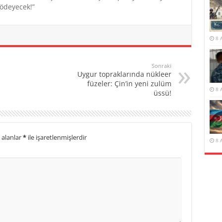
ödeyecek!”
8 
Sonraki
Uygur topraklarında nükleer
füzeler: Çin’in yeni zulüm
8 
üssü!
 alanlar
*
ile işaretlenmişlerdir
8 