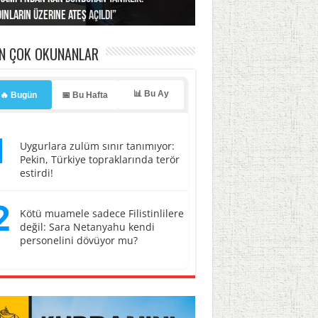
ınların üzerine ateş açıldı”
’a misilleme tehdidi!
ı… İsrail’in “timsah” planına fren!
tlar başladı
ldı, kabus yaşatıldı!
EN ÇOK OKUNANLAR
📊 Bu Ay
🔥 Bugün
📅 Bu Hafta
1
Uygurlara zulüm sınır tanımıyor:
Pekin, Türkiye topraklarında terör
estirdi!
2
Kötü muamele sadece Filistinlilere
değil: Sara Netanyahu kendi
personelini dövüyor mu?