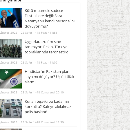
Kötü muamele sadece
Filistinlilere değil: Sara
Netanyahu kendi personelini
dövüyor mu?
Ağustos 2026 | 26 Safer 1448 Pazar 11:58
Uygurlara zulüm sınır
tanımıyor: Pekin, Türkiye
topraklarında terör estirdi!
Ağustos 2026 | 26 Safer 1448 Pazar 11:02
Hindistan’ın Pakistan planı
suya mı düşüyor? Üçlü ittifak
alarmı
Ağustos 2026 | 25 Safer 1448 Cumartesi 20:10
Kur’an teşviki bu kadar mı
korkuttu? Kafeye akılalmaz
polis baskını!
Ağustos 2026 | 25 Safer 1448 Cumartesi 19:39