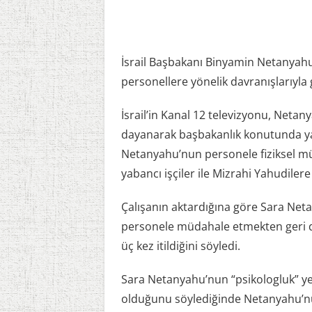
İsrail Başbakanı Binyamin Netanyah
personellere yönelik davranışlarıyla
İsrail’in Kanal 12 televizyonu, Netanya
dayanarak başbakanlık konutunda yaş
Netanyahu’nun personele fiziksel mü
yabancı işçiler ile Mizrahi Yahudilere
Çalışanın aktardığına göre Sara Ne
personele müdahale etmekten geri dur
üç kez itildiğini söyledi.
Sara Netanyahu’nun “psikologluk” yete
olduğunu söylediğinde Netanyahu’n