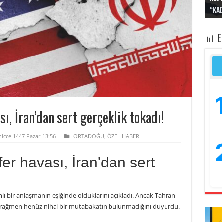
“Kad
Irak
yapt
kayı
bası
📊 
ı, İran’dan sert gerçeklik tokadı!
hicce 1447 Pazar 13:56
ORTADOĞU
,
ÖZEL HABER
er havası, İran'dan sert
ı bir anlaşmanın eşiğinde olduklarını açıkladı. Ancak Tahran
 rağmen henüz nihai bir mutabakatın bulunmadığını duyurdu.