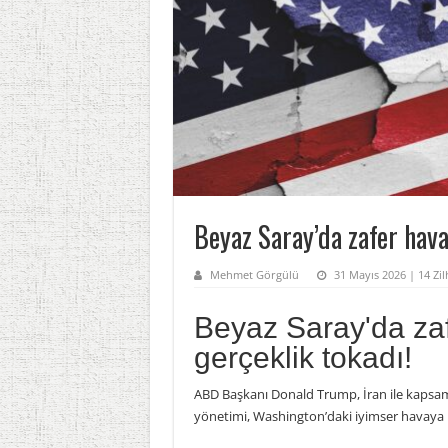
Beyaz Saray’da zafer havas
Mehmet Görgülü
31 Mayıs 2026 | 14 Zil
Beyaz Saray'da zaf
gerçeklik tokadı!
ABD Başkanı Donald Trump, İran ile kapsaml
yönetimi, Washington’daki iyimser havaya