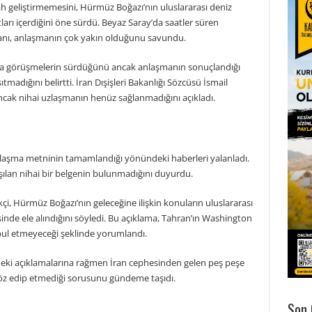
ah geliştirmemesini, Hürmüz Boğazı’nın uluslararası deniz
rtları içerdiğini öne sürdü. Beyaz Saray’da saatler süren
nı, anlaşmanın çok yakın olduğunu savundu.
asında görüşmelerin sürdüğünü ancak anlaşmanın sonuçlandığı
adığını belirtti. İran Dışişleri Bakanlığı Sözcüsü İsmail
ancak nihai uzlaşmanın henüz sağlanmadığını açıkladı.
nlaşma metninin tamamlandığı yönündeki haberleri yalanladı.
aşılan nihai bir belgenin bulunmadığını duyurdu.
çi, Hürmüz Boğazı’nın geleceğine ilişkin konuların uluslararası
inde ele alındığını söyledi. Bu açıklama, Tahran’ın Washington
kabul etmeyeceği şeklinde yorumlandı.
ki açıklamalarına rağmen İran cephesinden gelen peş peşe
söz edip etmediği sorusunu gündeme taşıdı.
Son 