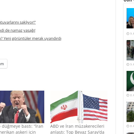
atuvarlarını saklıyor!"
di de namaz yasağı!
9 
m? Yeni görüntüler merak uyandırdı
am
9 
8 
 düğmeye bastı: “İran
ABD ve İran müzakerecileri
8 
erikan askeri için
anlaştı: Top Beyaz Saray’da