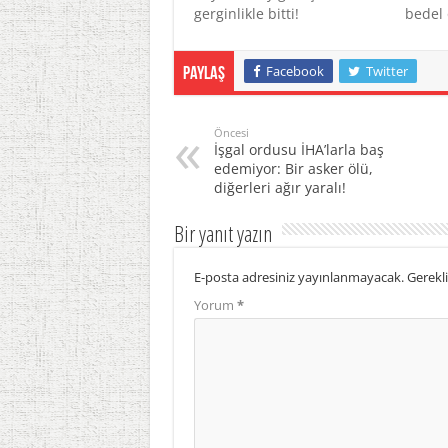
gerginlikle bitti!
bedel 
Facebook
Twitter
Paylaş
Öncesi
İşgal ordusu İHA’larla baş
edemiyor: Bir asker ölü,
diğerleri ağır yaralı!
Bir yanıt yazın
E-posta adresiniz yayınlanmayacak.
Gerekli
Yorum
*