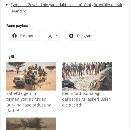
Eymen ez Zevahiri'nin yanındaki isim kim? Yeni görüntüler merak
uyandırdı
Bunu paylaş:
Facebook
X
Telegram
İlgili
Sahel’de gerilim
Benin ordusuna ağır
tırmanıyor: JNIM’den
darbe: JNİM, askerî üsleri
Burkina Faso ordusuna
ele geçirdi!
darbe!