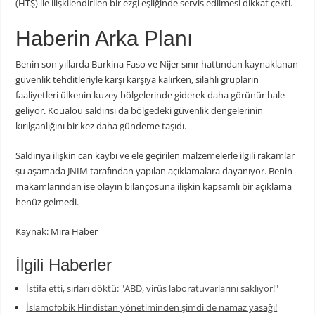
(HTŞ) ile ilişkilendirilen bir ezgi eşliğinde servis edilmesi dikkat çekti.
Haberin Arka Planı
Benin son yıllarda Burkina Faso ve Nijer sınır hattından kaynaklanan
güvenlik tehditleriyle karşı karşıya kalırken, silahlı grupların
faaliyetleri ülkenin kuzey bölgelerinde giderek daha görünür hale
geliyor. Koualou saldırısı da bölgedeki güvenlik dengelerinin
kırılganlığını bir kez daha gündeme taşıdı.
Saldırıya ilişkin can kaybı ve ele geçirilen malzemelerle ilgili rakamlar
şu aşamada JNIM tarafından yapılan açıklamalara dayanıyor. Benin
makamlarından ise olayın bilançosuna ilişkin kapsamlı bir açıklama
henüz gelmedi.
Kaynak: Mira Haber
İlgili Haberler
İstifa etti, sırları döktü: "ABD, virüs laboratuvarlarını saklıyor!"
İslamofobik Hindistan yönetiminden şimdi de namaz yasağı!