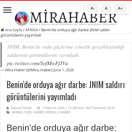
A-
A
A+
Ana Sayfa
/
AFRİKA
/
Benin’de orduya ağır darbe: JNIM saldırı
görüntülerini yayımladı
JNİM, Benin'de ordu güçlerine yönelik gerçekleştirdiği
saldırının görüntülerini yayınladı.
pic.twitter.com/SofMwFfJVu
— Mira Haber (@Mira_Haber)
June 1, 2026
Benin’de orduya ağır darbe: JNIM saldırı
görüntülerini yayımladı
Davud Yılmaz
1 Haziran 2026 | 15 Zilhicce 1447 Pazartesi 23:31
AFRİKA
,
ÖZEL HABER
,
VİDEOLU HABER
Benin'de orduya ağır darbe: