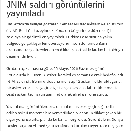
JNIM saldırı görüntülerini
yayımladı
Batı Afrika’da faaliyet gösteren Cemaat Nusret el-İslam vel Müslimin
(JNIM), Benin’in kuzeyindeki Koualou bölgesinde düzenlediği
saldırıya ait görüntüleri yayımladı. Burkina Faso sınırına yakın
bölgede gerçekleştirilen operasyonun, son dönemde Benin
ordusuna karşı düzenlenen en dikkat çekici saldırılardan biri olduğu
değerlendiriliyor.
Grubun açıklamasına göre, 25 Mayıs 2026 Pazartesi günü
Koualou’da bulunan iki askeri karakol eş zamanlı olarak hedef alındı.
JNIM, saldırıda Benin ordusuna mensup 12 askerin öldürüldüğünü,
bir askeri aracın ele geçirildiğini ve çok sayıda silah, mühimmat ile
çeşitli askeri teçhizatın ganimet olarak alındığını öne sürdü.
Yayımlanan görüntülerde saldırı anlarına ve ele geçirildiği iddia
edilen askeri malzemelere yer verilirken, videonun dikkat çeken bir
diğer yönü ise arka planda kullanılan ezgi oldu. Görüntülerin, Suriye
Devlet Başkanı Ahmed Şara tarafından kurulan Heyet Tahrir eş-Şam