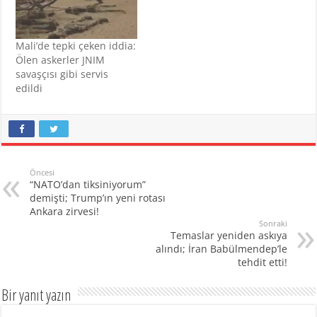
Mali’de tepki çeken iddia:
Ölen askerler JNIM
savaşçısı gibi servis
edildi
Öncesi
“NATO’dan tiksiniyorum”
demişti; Trump’ın yeni rotası
Ankara zirvesi!
Sonraki
Temaslar yeniden askıya
alındı; İran Babülmendep’le
tehdit etti!
Bir yanıt yazın