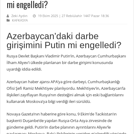
mi engelledi?
Zeki Aydın
19 Ekim 2025 | 27 Rebiülahir 1447 Pazar 18:36
KAFKASYA
Azerbaycan'daki darbe
girişimini Putin mi engelledi?
Rusya Devlet Başkanı Vladimir Putin’in, Azerbaycan Cumhurbaşkanı
İlham Aliyev’i ülkede planlanan bir darbe girişimi konusunda
uyardığı iddia edildi.
Azerbaycan haber ajansı APA’ya göre darbeyi, Cumhurbaşkanlığı
Ofisi Şefi Ramiz Mekhtiyev planlıyordu. Mekhtiyev’in, Azerbaycan’la
ilişkileri zayıflayan Rusya’nın desteğini almak için eski bağlantılarını
kullanarak Moskova’ya bilgi verdiği ileri sürüldü.
Novaya Gazeta’nın haberine göre konu, 9 Ekim’de Tacikistan’ın
başkenti Duşanbe’de yapılan Rusya-Orta Asya zirvesinde de
gündeme geldi. Putin’in darbe planının ayrıntılarını Aliyev’le
paylaşması, Moskova–Bakü ilişkilerinin yeniden güçlendiği yönünde