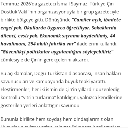
Temmuz 2026’da gazeteci İsmail Saymaz,
Türkiye
-Çin
Dostluk Vakfı’nın organizasyonuyla bir grup gazeteciyle
birlikte bölgeye gitti. Dönüşünde
“Camiler açık, ibadete
engel yok. Okullarda Uygurca öğretiliyor. Sokaklarda
dilenci, evsiz yok. Ekonomik sıçrama kaydedilmiş, 44
havalimanı, 254 akıllı fabrika var”
ifadelerini kullandı.
“Güvenlikçi politikalar uygulandığını söyleyebiliriz”
cümlesiyle de Çin’in gerekçelerini aktardı.
Bu açıklamalar, Doğu Türkistan diasporası, insan hakları
savunucuları ve kamuoyunda büyük tepki yarattı.
Eleştirmenler, her iki ismin de Çin’in yıllardır düzenlediği
kontrollü “vitrin turlarına” katıldığını, yalnızca kendilerine
gösterilen yerleri anlattığını savundu.
Bununla birlikte hem soydaş hem dindaşlarımız olan
Uygurların zulmü yerine yalnızca “ekonomik gelişme” ve