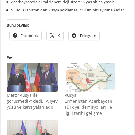
Azerbaycan'da dijital dönem değişiyor: 16 yaş altına yasak
Suudi Arabistan'dan Rusya açıklaması: "Ölüm bizi ayırana kadar"
Bunu paylaş:
Facebook
X
Telegram
İlgili
Merz “Rusya ile
Rusya-
görüşmedik” dedi.. Aliyev
Ermenistan,Azerbaycan-
yüzüne karşı yalanladı!
Türkiye, demiryolları ile
ilgili tarihi gelişme