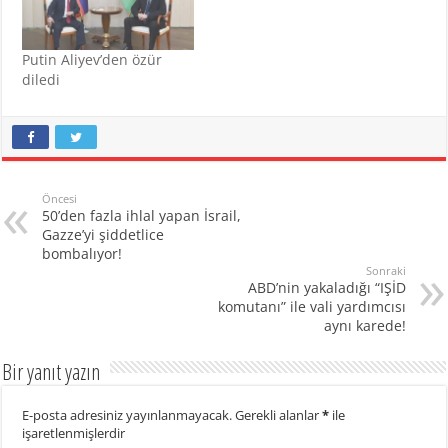
Putin Aliyev’den özür
diledi
Öncesi
50’den fazla ihlal yapan İsrail,
Gazze’yi şiddetlice
bombalıyor!
Sonraki
ABD’nin yakaladığı “IŞİD
komutanı” ile vali yardımcısı
aynı karede!
Bir yanıt yazın
E-posta adresiniz yayınlanmayacak.
Gerekli alanlar
*
ile
işaretlenmişlerdir