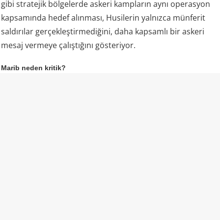
gibi stratejik bölgelerde askeri kampların aynı operasyon
kapsamında hedef alınması, Husilerin yalnızca münferit
saldırılar gerçekleştirmediğini, daha kapsamlı bir askeri
mesaj vermeye çalıştığını gösteriyor.
Marib neden kritik?
Husilerin özellikle Marib’i hedef alması dikkat çekiyor.
Marib, Yemen hükümetinin kuzeydeki en önemli
kalelerinden biri olmasının yanı sıra ülkenin enerji
kaynakları açısından da stratejik öneme sahip. Bölgedeki
petrol ve doğal gaz sahaları ile enerji altyapısı, Yemen’deki
güç mücadelesinin en önemli unsurlarından biri.
Dolayısıyla Marib çevresindeki askeri hareketlilik, yalnızca
cephe hattındaki bir çatışma anlamına gelmiyor. Husilerin
burada hükümet güçlerine yönelik baskıyı artırması,
Yemen hükümetinin kontrolündeki enerji kaynakları ve