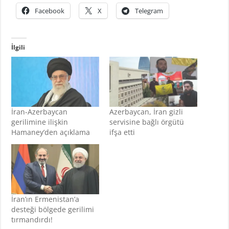
Facebook
X
Telegram
İlgili
İran-Azerbaycan
Azerbaycan, İran gizli
gerilimine ilişkin
servisine bağlı örgütü
Hamaney’den açıklama
ifşa etti
İran’ın Ermenistan’a
desteği bölgede gerilimi
tırmandırdı!