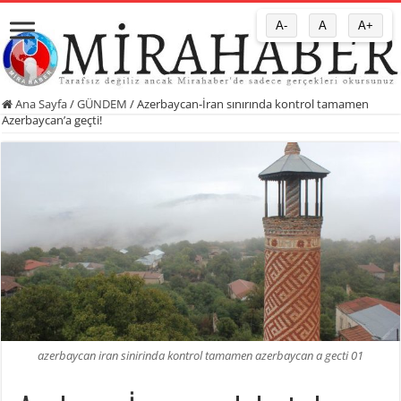
A-
A
A+
Ana Sayfa
/
GÜNDEM
/
Azerbaycan-İran sınırında kontrol tamamen
Azerbaycan’a geçti!
azerbaycan iran sinirinda kontrol tamamen azerbaycan a gecti 01