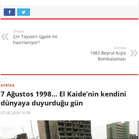
Öncesi
Çin Tayvan’ı işgale mi
hazırlanıyor?
Sonraki
1983 Beyrut Kışla
Bombalaması
AFRİKA
7 Ağustos 1998… El Kaide’nin kendini
dünyaya duyurduğu gün
07.08.2026 16:58