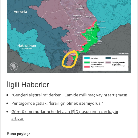
İlgili Haberler
"Gençleri alıştıralım" derken.. Camide milli maç yayını tartışması!
Pentagon'da çatlak: "İsrail için ölmek istemiyoruz!"
Gümrük memurlarını hedef alan IŞİD pususunda can kaybı
artıyor
Bunu paylaş: