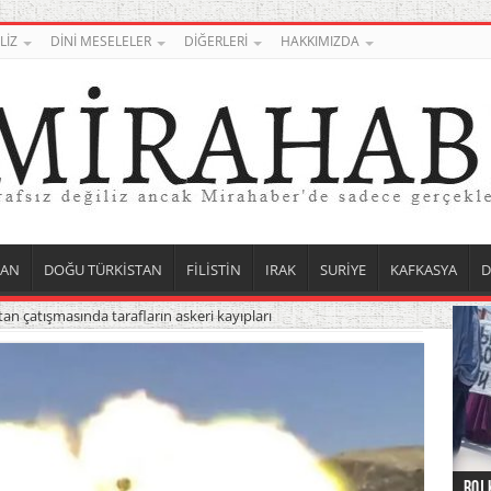
LİZ
DİNİ MESELELER
DİĞERLERİ
HAKKIMIZDA
TAN
DOĞU TÜRKİSTAN
FİLİSTİN
IRAK
SURİYE
KAFKASYA
D
n çatışmasında tarafların askeri kayıpları
Roj 
Orta
Düny
Suri
Uygu