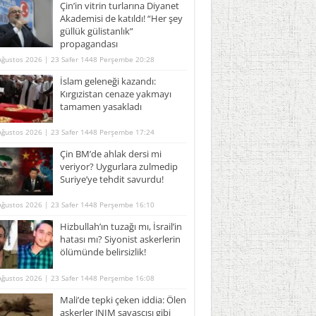
Çin’in vitrin turlarına Diyanet
Akademisi de katıldı! “Her şey
güllük gülistanlık”
propagandası
Ağustos 2026 | 23 Safer 1448 Perşembe 20:28
İslam geleneği kazandı:
Kırgızistan cenaze yakmayı
tamamen yasakladı
Ağustos 2026 | 23 Safer 1448 Perşembe 17:24
Çin BM’de ahlak dersi mi
veriyor? Uygurlara zulmedip
Suriye’ye tehdit savurdu!
Ağustos 2026 | 23 Safer 1448 Perşembe 16:10
Hizbullah’ın tuzağı mı, İsrail’in
hatası mı? Siyonist askerlerin
ölümünde belirsizlik!
Ağustos 2026 | 23 Safer 1448 Perşembe 16:08
Mali’de tepki çeken iddia: Ölen
askerler JNIM savaşçısı gibi