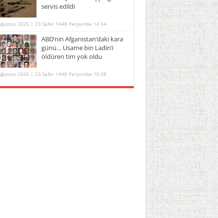
servis edildi
Ağustos 2026 | 23 Safer 1448 Perşembe 14:54
ABD’nin Afganistan’daki kara
günü… Usame bin Ladin’i
öldüren tim yok oldu
Ağustos 2026 | 23 Safer 1448 Perşembe 10:38