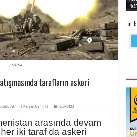
“Kad
Irak
yapt
kayı
bası
📊 
50294
tışmasında tarafların askeri
ebiülevvel 1442 Perşembe 14:59
GÜNDEM
menistan arasında devam
er iki taraf da askeri