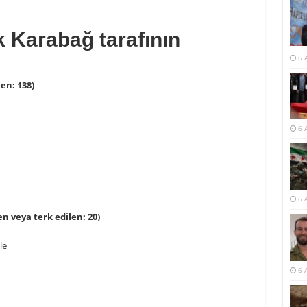
 Karabağ tarafının
6 
en: 138)
6 
6 
n veya terk edilen: 20)
le
6 