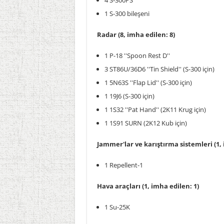
4 S-300PS
1 S-300 bileşeni
Radar (8, imha edilen: 8)
1 P-18 ''Spoon Rest D''
3 ST86U/36D6 ''Tin Shield'' (S-300 için)
1 5N63S ''Flap Lid'' (S-300 için)
1 19J6 (S-300 için)
1 1S32 ''Pat Hand'' (2K11 Krug için)
1 1S91 SURN (2K12 Kub için)
Jammer'lar ve karıştırma sistemleri (1, 
1 Repellent-1
Hava araçları (1, imha edilen: 1)
1 Su-25K