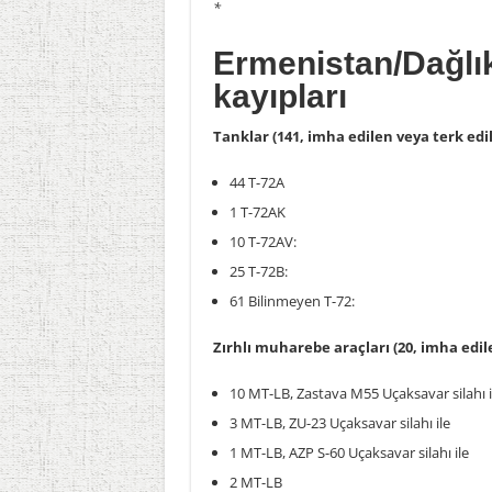
*
Ermenistan/Dağlık
kayıpları
Tanklar (141, imha edilen veya terk edil
44 T-72A
1 T-72AK
10 T-72AV:
25 T-72B:
61 Bilinmeyen T-72:
Zırhlı muharebe araçları (20, imha edile
10 MT-LB, Zastava M55 Uçaksavar silahı i
3 MT-LB, ZU-23 Uçaksavar silahı ile
1 MT-LB, AZP S-60 Uçaksavar silahı ile
2 MT-LB