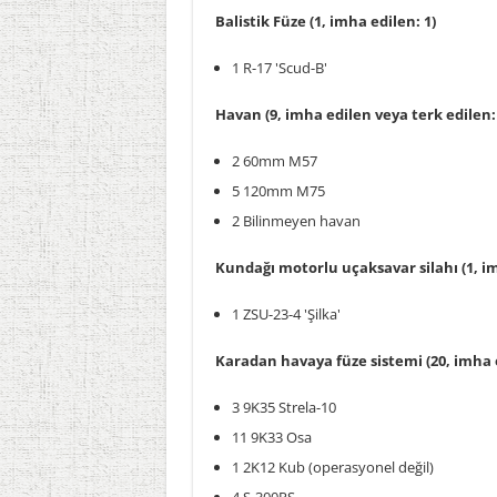
Balistik Füze (1, imha edilen: 1)
1 R-17 'Scud-B'
Havan (9, imha edilen veya terk edilen: 
2 60mm M57
5 120mm M75
2 Bilinmeyen havan
Kundağı motorlu uçaksavar silahı (1, im
1 ZSU-23-4 'Şilka'
Karadan havaya füze sistemi (20, imha e
3 9K35 Strela-10
11 9K33 Osa
1 2K12 Kub (operasyonel değil)