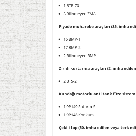
1 BTR-70
3 Bilinmeyen ZMA
Piyade muharebe araçları (35, imha edil
16 BMP-1
17 BMP-2
2 Bilinmeyen BMP
Zırhlı kurtarma araçları (2, imha edilen
2 BTS-2
Kundağı motorlu anti tank füze sistemi 
1 9P149 Shturm-S
1 9P148 Konkurs
Çekili top (50, imha edilen veya terk edi