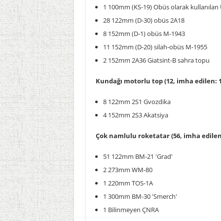
1 100mm (KS-19) Obüs olarak kullanılan 
28 122mm (D-30) obüs 2A18
8 152mm (D-1) obüs M-1943
11 152mm (D-20) silah-obüs M-1955
2 152mm 2A36 Giatsint-B sahra topu
Kundağı motorlu top (12, imha edilen: 1
8 122mm 2S1 Gvozdika
4 152mm 2S3 Akatsiya
Çok namlulu roketatar (56, imha edilen
51 122mm BM-21 'Grad'
2 273mm WM-80
1 220mm TOS-1A
1 300mm BM-30 'Smerch'
1 Bilinmeyen ÇNRA