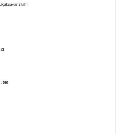
Uçaksavar silahı
2)
: 56)