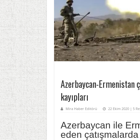
Azerbaycan-Ermenistan ça
kayıpları
Mira Haber Editörü
22 Ekim 2020 | 5 R
Azerbaycan ile Er
eden çatışmalarda h