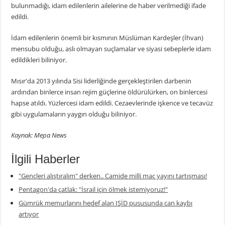
bulunmadığı, idam edilenlerin ailelerine de haber verilmediği ifade
edildi.
İdam edilenlerin önemli bir kısmının Müslüman Kardeşler (İhvan)
mensubu olduğu, aslı olmayan suçlamalar ve siyasi sebeplerle idam
edildikleri biliniyor.
Mısır'da 2013 yılında Sisi liderliğinde gerçekleştirilen darbenin
ardından binlerce insan rejim güçlerine öldürülürken, on binlercesi
hapse atıldı. Yüzlercesi idam edildi. Cezaevlerinde işkence ve tecavüz
gibi uygulamaların yaygın olduğu biliniyor.
Kaynak: Mepa News
İlgili Haberler
"Gençleri alıştıralım" derken.. Camide milli maç yayını tartışması!
Pentagon'da çatlak: "İsrail için ölmek istemiyoruz!"
Gümrük memurlarını hedef alan IŞİD pususunda can kaybı
artıyor