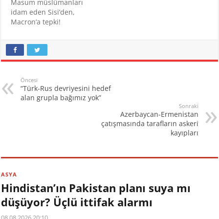
Masum müslümanları
idam eden Sisi’den,
Macron’a tepki!
Öncesi
“Türk-Rus devriyesini hedef
alan grupla bağımız yok”
Sonraki
Azerbaycan-Ermenistan
çatışmasında tarafların askeri
kayıpları
ASYA
Hindistan’ın Pakistan planı suya mı
düşüyor? Üçlü ittifak alarmı
08.08.2026 20:10