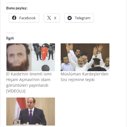
Bunu paylaş:
Facebook
X
Telegram
İlgili
El Kaide’nin önemli ismi
Müslüman Kardeşler’den
Hişam Aşmavi’nin idam
Sisi rejimine tepki
görüntüleri yayınlandı
[VİDEOLU]