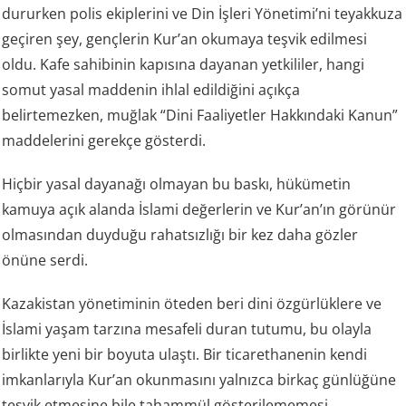
dururken polis ekiplerini ve Din İşleri Yönetimi’ni teyakkuza
geçiren şey, gençlerin Kur’an okumaya teşvik edilmesi
oldu. Kafe sahibinin kapısına dayanan yetkililer, hangi
somut yasal maddenin ihlal edildiğini açıkça
belirtemezken, muğlak “Dini Faaliyetler Hakkındaki Kanun”
maddelerini gerekçe gösterdi.
Hiçbir yasal dayanağı olmayan bu baskı, hükümetin
kamuya açık alanda İslami değerlerin ve Kur’an’ın görünür
olmasından duyduğu rahatsızlığı bir kez daha gözler
önüne serdi.
Kazakistan yönetiminin öteden beri dini özgürlüklere ve
İslami yaşam tarzına mesafeli duran tutumu, bu olayla
birlikte yeni bir boyuta ulaştı. Bir ticarethanenin kendi
imkanlarıyla Kur’an okunmasını yalnızca birkaç günlüğüne
teşvik etmesine bile tahammül gösterilememesi,