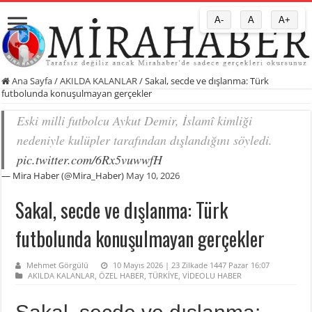
A-
A
A+
Ana Sayfa
/
AKILDA KALANLAR
/
Sakal, secde ve dışlanma: Türk
futbolunda konuşulmayan gerçekler
Eski milli futbolcu Aykut Demir, İslamî kimliği
nedeniyle kulüpler tarafından dışlandığını söyledi.
pic.twitter.com/6Rx5vuwwfH
— Mira Haber (@Mira_Haber)
May 10, 2026
Sakal, secde ve dışlanma: Türk
futbolunda konuşulmayan gerçekler
Mehmet Görgülü
10 Mayıs 2026 | 23 Zilkade 1447 Pazar 16:07
AKILDA KALANLAR
,
ÖZEL HABER
,
TÜRKİYE
,
VİDEOLU HABER