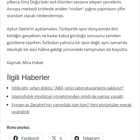
yıllarca Orta Doğu’daki sivil ölümleri sessizce izleyen çevrelerin,
Avrupa merkezli krizlerde aniden “vicdan” çağrısı yapmasını çifte
standart olarak nitelendirmişti.
Aykut Demir’in açıklamaları, Türkiye’de spor dünyasında dini
kimliğin gerçekten ne kadar kabul gördüğü sorusunu yeniden
gündeme taşırken; futbolun yalnızca bir spor değil, aynı zamanda
ideolojik bir alan hâline geldiği yönündeki tartışmaları da büyüttü.
Kaynak: Mira Haber
İlgili Haberler
İstifa etti, sırları döktü: "ABD, virüs laboratuvarlarını saklıyor!"
İslamofobik Hindistan yönetiminden şimdi de namaz yasağı!
Eymen ez Zevahiri'nin yanındaki isim kim? Yeni görüntüler merak
uyandırdı
Bunu paylaş:
Facebook
X
Telegram