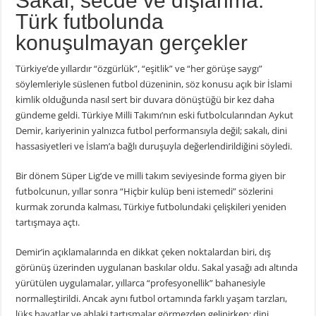
Sakal, secde ve dışlanma:
Türk futbolunda
konuşulmayan gerçekler
Türkiye’de yıllardır “özgürlük”, “eşitlik” ve “her görüşe saygı”
söylemleriyle süslenen futbol düzeninin, söz konusu açık bir İslami
kimlik olduğunda nasıl sert bir duvara dönüştüğü bir kez daha
gündeme geldi. Türkiye Milli Takımı’nın eski futbolcularından
Aykut
Demir
, kariyerinin yalnızca futbol performansıyla değil; sakalı, dini
hassasiyetleri ve İslam’a bağlı duruşuyla değerlendirildiğini söyledi.
Bir dönem Süper Lig’de ve milli takım seviyesinde forma giyen bir
futbolcunun, yıllar sonra “Hiçbir kulüp beni istemedi” sözlerini
kurmak zorunda kalması, Türkiye futbolundaki çelişkileri yeniden
tartışmaya açtı.
Demir’in açıklamalarında en dikkat çeken noktalardan biri, dış
görünüş üzerinden uygulanan baskılar oldu. Sakal yasağı adı altında
yürütülen uygulamalar, yıllarca “profesyonellik” bahanesiyle
normalleştirildi. Ancak aynı futbol ortamında farklı yaşam tarzları,
lüks hayatlar ve ahlaki tartışmalar görmezden gelinirken; dini