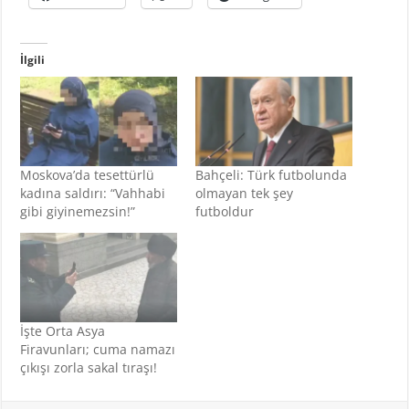
İlgili
Moskova’da tesettürlü
Bahçeli: Türk futbolunda
kadına saldırı: “Vahhabi
olmayan tek şey
gibi giyinemezsin!”
futboldur
İşte Orta Asya
Firavunları; cuma namazı
çıkışı zorla sakal tıraşı!