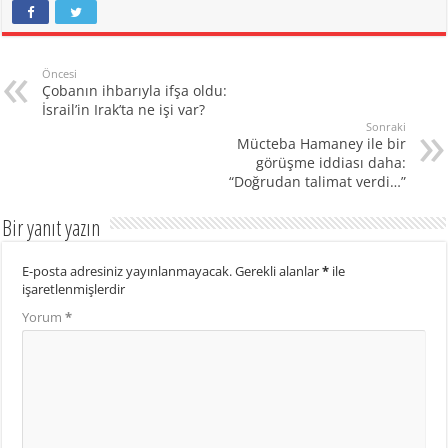
Öncesi
Çobanın ihbarıyla ifşa oldu:
İsrail’in Irak’ta ne işi var?
Sonraki
Mücteba Hamaney ile bir
görüşme iddiası daha:
“Doğrudan talimat verdi…”
Bir yanıt yazın
E-posta adresiniz yayınlanmayacak.
Gerekli alanlar
*
ile
işaretlenmişlerdir
Yorum
*