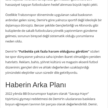
hassasiyet taşıyan futbolcuların hedef alınması büyük tepki çekti.
Özellikle
Trabzonspor
döneminde uygulanan sakal baskısının
ardından gelen süreç, Demir’e göre yalnızca sportif değil ideolojik bir
dışlamaya dönüştü. Benzer şekilde
Gençlerbirliği
ve
Altınordu
gibi
kulüplerde de sakallı futbolculara yönelik yaptırımların gündeme
gelmesi, sorunun bireysel değil sistematik olduğu yorumlarına
neden oldu.
Demir’in
“Futbolda çok fazla haram olduğunu gördüm”
sözleri
ise spor dünyasının yalnızca saha içinden ibaret olmadığını yeniden
hatırlattı. Reklam, bahis, şöhret kültürü ve magazin eksenli futbol
düzeninin; gençleri dini ve ahlaki değerlerden uzaklaştırdığı
yönündeki eleştiriler uzun süredir dile getiriliyordu.
Haberin Arka Planı
2022 yılında
BB Erzurumspor
kaptanı olarak “Savaşa Hayır”
tişörtünü giymeyi reddetmesi de Demir’in uluslararası baskılara
boyun eğmeyen tavrının bir parçası olarak değerlendirildi. Demir,