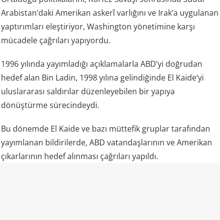
Arabistan’daki Amerikan askerî varlığını ve Irak’a uygulanan
yaptırımları eleştiriyor, Washington yönetimine karşı
mücadele çağrıları yapıyordu.
1996 yılında yayımladığı açıklamalarla ABD’yi doğrudan
hedef alan Bin Ladin, 1998 yılına gelindiğinde El Kaide’yi
uluslararası saldırılar düzenleyebilen bir yapıya
dönüştürme sürecindeydi.
Bu dönemde El Kaide ve bazı müttefik gruplar tarafından
yayımlanan bildirilerde, ABD vatandaşlarının ve Amerikan
çıkarlarının hedef alınması çağrıları yapıldı.
Aynı anda iki ülke, iki büyük patlama
7 Ağustos 1998 Cuma günü saatler 10.30 civarında,
Kenya’nın Nairobi kentindeki ABD Büyükelçiliği ile