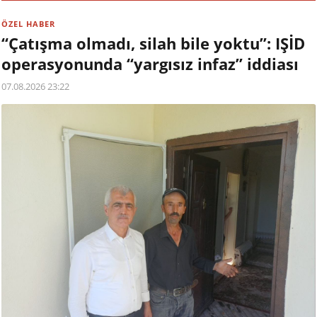
ÖZEL HABER
“Çatışma olmadı, silah bile yoktu”: IŞİD
operasyonunda “yargısız infaz” iddiası
07.08.2026 23:22