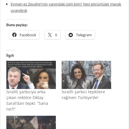
Eymen ez Zevahiri'nin yanındaki isim kim? Yeni görüntüler merak
uyandırdı
Bunu paylaş:
Facebook
X
Telegram
İlgili
İsrailli şarkıcıya arka
İsrailli şarkıcı tepkilere
çıkan rektöre Oktay
rağmen Türkiye’de!
Saral’dan tepki: “Sana
ne?!”