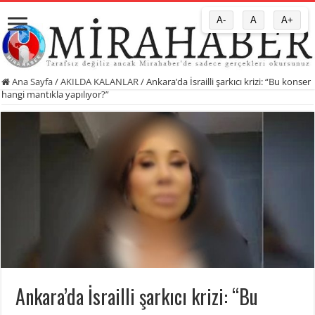
A-
A
A+
Ana Sayfa
/
AKILDA KALANLAR
/
Ankara’da İsrailli şarkıcı krizi: “Bu konser
hangi mantıkla yapılıyor?”
Ankara’da İsrailli şarkıcı krizi: “Bu