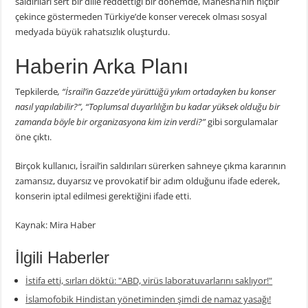
saldırıları sert bir dille reddettiği bir dönemde, Manesha’nın hiçbir
çekince göstermeden Türkiye’de konser verecek olması sosyal
medyada büyük rahatsızlık oluşturdu.
Haberin Arka Planı
Tepkilerde
, “İsrail’in Gazze’de yürüttüğü yıkım ortadayken bu konser
nasıl yapılabilir?”, “Toplumsal duyarlılığın bu kadar yüksek olduğu bir
zamanda böyle bir organizasyona kim izin verdi?”
gibi sorgulamalar
öne çıktı.
Birçok kullanıcı, İsrail’in saldırıları sürerken sahneye çıkma kararının
zamansız, duyarsız ve provokatif bir adım olduğunu ifade ederek,
konserin iptal edilmesi gerektiğini ifade etti.
Kaynak: Mira Haber
İlgili Haberler
İstifa etti, sırları döktü: "ABD, virüs laboratuvarlarını saklıyor!"
İslamofobik Hindistan yönetiminden şimdi de namaz yasağı!