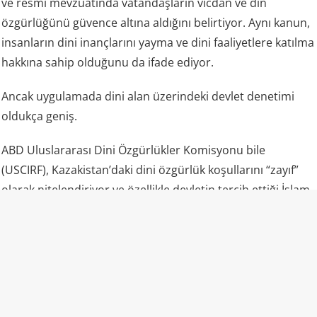
ve resmi mevzuatında vatandaşların vicdan ve din
özgürlüğünü güvence altına aldığını belirtiyor. Aynı kanun,
insanların dini inançlarını yayma ve dini faaliyetlere katılma
hakkına sahip olduğunu da ifade ediyor.
Ancak uygulamada dini alan üzerindeki devlet denetimi
oldukça geniş.
ABD Uluslararası Dini Özgürlükler Komisyonu bile
(USCIRF), Kazakistan’daki dini özgürlük koşullarını “zayıf”
olarak nitelendiriyor ve özellikle devletin tercih ettiği İslam
yorumunun dışında kalan Müslümanların ciddi baskılarla
karşılaşabildiğini belirtiyor. Kuruma göre makamlar,
muğlak ve ağır hükümler içeren din ve aşırılık yasalarını
barışçıl dini faaliyetlere karşı dahi uygulayabiliyor.
Sıradan bir tutum ve teşvik etkinliğini dahi devlet