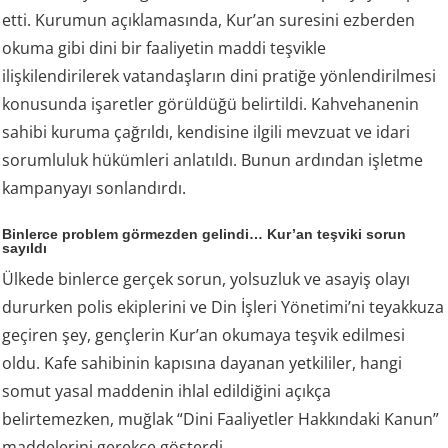
etti. Kurumun açıklamasında, Kur’an suresini ezberden
okuma gibi dini bir faaliyetin maddi teşvikle
ilişkilendirilerek vatandaşların dini pratiğe yönlendirilmesi
konusunda işaretler görüldüğü belirtildi. Kahvehanenin
sahibi kuruma çağrıldı, kendisine ilgili mevzuat ve idari
sorumluluk hükümleri anlatıldı. Bunun ardından işletme
kampanyayı sonlandırdı.
Binlerce problem görmezden gelindi… Kur’an teşviki sorun
sayıldı
Ülkede binlerce gerçek sorun, yolsuzluk ve asayiş olayı
dururken polis ekiplerini ve Din İşleri Yönetimi’ni teyakkuza
geçiren şey, gençlerin Kur’an okumaya teşvik edilmesi
oldu. Kafe sahibinin kapısına dayanan yetkililer, hangi
somut yasal maddenin ihlal edildiğini açıkça
belirtemezken, muğlak “Dini Faaliyetler Hakkındaki Kanun”
maddelerini gerekçe gösterdi.