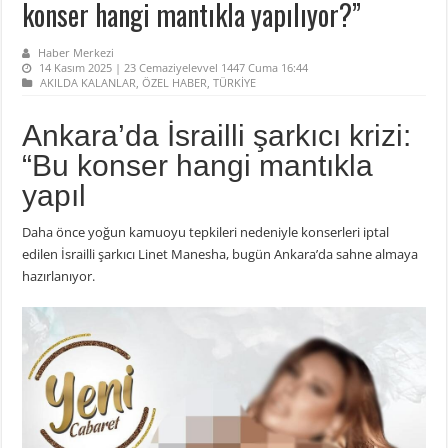
konser hangi mantıkla yapılıyor?”
Haber Merkezi
14 Kasım 2025 | 23 Cemaziyelevvel 1447 Cuma 16:44
AKILDA KALANLAR
,
ÖZEL HABER
,
TÜRKİYE
Ankara’da İsrailli şarkıcı krizi:
“Bu konser hangi mantıkla
yapıl
Daha önce yoğun kamuoyu tepkileri nedeniyle konserleri iptal
edilen İsrailli şarkıcı Linet Manesha, bugün Ankara’da sahne almaya
hazırlanıyor.