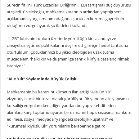
Sürecin fitilini, Türk Eczacıları Birliği’nin (TEB) tartışmalı suç duyurusu
ateşledi. Civelekoğlu, mahkeme kararının ardından yaptığı sert
açıklamada, yargılamanın odağında çocukları koruma gayretinin
olduğunu vurgulayarak şu ifadeleri kullandı:
“LGBT lobisinin toplum üzerinde yürüttüğü kirli ajandayı ve
cinsiyetsizleştirme politikalarını deşifre ettiğim için hedef tahtasına
oturtuldum. Çocuklarımızı bu yıkıcı ideolojiden uzak tutma
mücadelem, ‘halkı kin ve düşmanlığa tahrik’ kılıfıyla cezalandırılmak
isteniyor.”
“
Aile Yılı” Söyleminde Büyük Çelişki
Mahkemenin bu kararı, hükümetin ilan ettiği “Aile On Yılı”
vizyonuyla açık bir tezat olarak görülüyor. Bir yandan aile yapısının
kutsallığı vurgulanırken, diğer yandan bu yapıyı tehdit eden
akımlara karşı toplumu uyaran bir uzmanın hapis cezasına mahkûm
edilmesi, sosyal medyada “yargıdaki ideolojik kuşatma” ve
“kurumsal ikiyüzlülük” yorumlarını beraberinde getirdi.
Hukukçular Tepkili: TCK 216 Bir Susturma Aracına mı