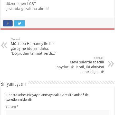
düzenlenen LGBT
şovunda gözaltına alındı!
Öncesi
Mücteba Hamaney ile bir
görüşme iddiası daha:
“Doğrudan talimat verdi…”
Sonraki
Mavi sularda tescilli
haydutluk..İsrail, iki aktivisti
sınır dışı etti!
Bir yanıt yazın
E-posta adresiniz yayınlanmayacak.
Gerekli alanlar
*
ile
işaretlenmişlerdir
Yorum
*