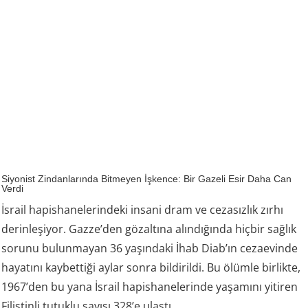
Siyonist Zindanlarında Bitmeyen İşkence: Bir Gazeli Esir Daha Can
Verdi
İsrail hapishanelerindeki insani dram ve cezasızlık zırhı
derinleşiyor. Gazze’den gözaltına alındığında hiçbir sağlık
sorunu bulunmayan 36 yaşındaki İhab Diab’ın cezaevinde
hayatını kaybettiği aylar sonra bildirildi. Bu ölümle birlikte,
1967’den bu yana İsrail hapishanelerinde yaşamını yitiren
Filistinli tutuklu sayısı 328’e ulaştı.