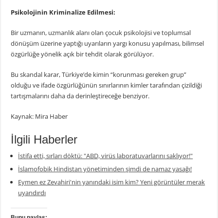
Psikolojinin Kriminalize Edilmesi:
Bir uzmanın, uzmanlık alanı olan çocuk psikolojisi ve toplumsal
dönüşüm üzerine yaptığı uyarıların yargı konusu yapılması, bilimsel
özgürlüğe yönelik açık bir tehdit olarak görülüyor.
Bu skandal karar, Türkiye’de kimin “korunması gereken grup”
olduğu ve ifade özgürlüğünün sınırlarının kimler tarafından çizildiği
tartışmalarını daha da derinleştireceğe benziyor.
Kaynak: Mira Haber
İlgili Haberler
İstifa etti, sırları döktü: "ABD, virüs laboratuvarlarını saklıyor!"
İslamofobik Hindistan yönetiminden şimdi de namaz yasağı!
Eymen ez Zevahiri'nin yanındaki isim kim? Yeni görüntüler merak
uyandırdı
Bunu paylaş: