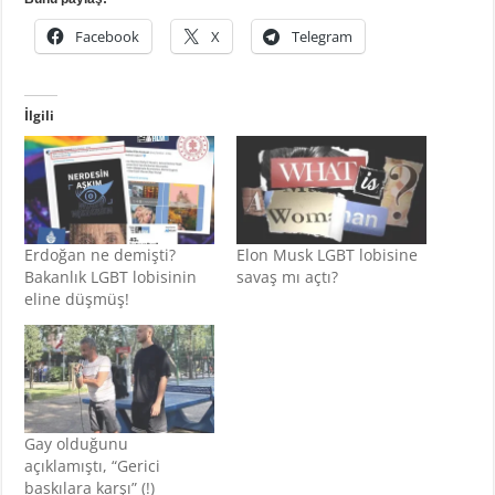
Facebook
X
Telegram
İlgili
Erdoğan ne demişti?
Elon Musk LGBT lobisine
Bakanlık LGBT lobisinin
savaş mı açtı?
eline düşmüş!
Gay olduğunu
açıklamıştı, “Gerici
baskılara karşı” (!)