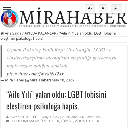
A-
A
A+
Ana Sayfa
/
AKILDA KALANLAR
/
“Aile Yılı” yalan oldu: LGBT lobisini
eleştiren psikoloğa hapis!
Uzman Psikolog Fatih Reşit Civelekoğlu, LGBT ve
cinsiyetsizleştirme ideolojisini eleştirdiği gerekçesiyle
hapis cezası aldığını açıkladı.
pic.twitter.com/jwVaiNJ2Jx
— Mira Haber (@Mira_Haber)
May 10, 2026
“Aile Yılı” yalan oldu: LGBT lobisini
eleştiren psikoloğa hapis!
Evren Birlik
10 Mayıs 2026 | 23 Zilkade 1447 Pazar 20:52
AKILDA KALANLAR
,
ÖZEL HABER
,
TÜRKİYE
,
VİDEOLU HABER