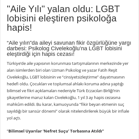
"Aile Yılı" yalan oldu: LGBT
lobisini eleştiren psikoloğa
hapis!
“Aile yılın”da aileyi savunan fikir özgürlüğüne yargı
darbesi: Psikolog Civelekoğlu’na LGBT lobisini
eleştirdiği için hapis cezası!
Türkiye’de aile yapısının korunması tartışmalarının merkezinde yer
alan isimlerden biri olan Uzman Psikolog ve yazar Fatih Reşit
Civelekoğlu, LGBT lobisinin ve “cinsiyetsizleştirme” dayatmasının
hedefi oldu. Çocukları ve toplumsal ahlakı koruma adına yaptığı
bilimsel ve fikri açıklamaları nedeniyle Türk Eczacıları Birliği’nin
şikayetlerine maruz kalan Civelekoğlu, 1 yıl 3 ay hapis cezasına
mahkûm edildi. Bu karar, kamuoyunda “fikir beyan etmenin suç
sayıldığı bir sansür dönemi” olarak nitelendirilerek büyük bir infiale
yol açtı.
“
Bilimsel Uyarılar ‘Nefret Suçu’ Torbasına Atıldı”