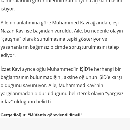
kameralarının görüntülerinin kamuoyuna açıklanmasını
istiyor.
Ailenin anlatımına göre Muhammed Kavi ağzından, eşi
Nazan Kavi ise başından vuruldu. Aile, bu nedenle olayın
“çatışma” olarak sunulmasına tepki gösteriyor ve
yaşananların bağımsız biçimde soruşturulmasını talep
ediyor.
İzzet Kavi ayrıca oğlu Muhammed’in IŞİD’le herhangi bir
bağlantısının bulunmadığını, aksine oğlunun IŞİD’e karşı
olduğunu savunuyor. Aile, Muhammed Kavi’nin
yargılanmadan öldürüldüğünü belirterek olayın “yargısız
infaz” olduğunu belirtti.
Gergerlioğlu: “Müfettiş görevlendirilmeli”
DEM Parti Kocaeli Milletvekili Ömer Faruk Gergerlioğlu da