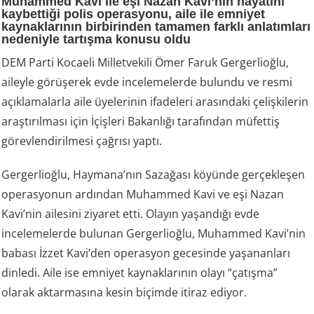
Muhammed Kavi ile eşi Nazan Kavi’nin hayatını
kaybettiği polis operasyonu, aile ile emniyet
kaynaklarının birbirinden tamamen farklı anlatımları
nedeniyle tartışma konusu oldu
DEM Parti Kocaeli Milletvekili Ömer Faruk Gergerlioğlu,
aileyle görüşerek evde incelemelerde bulundu ve resmi
açıklamalarla aile üyelerinin ifadeleri arasındaki çelişkilerin
araştırılması için İçişleri Bakanlığı tarafından müfettiş
görevlendirilmesi çağrısı yaptı.
Gergerlioğlu, Haymana’nın Sazağası köyünde gerçekleşen
operasyonun ardından Muhammed Kavi ve eşi Nazan
Kavi’nin ailesini ziyaret etti. Olayın yaşandığı evde
incelemelerde bulunan Gergerlioğlu, Muhammed Kavi’nin
babası İzzet Kavi’den operasyon gecesinde yaşananları
dinledi. Aile ise emniyet kaynaklarının olayı “çatışma”
olarak aktarmasına kesin biçimde itiraz ediyor.