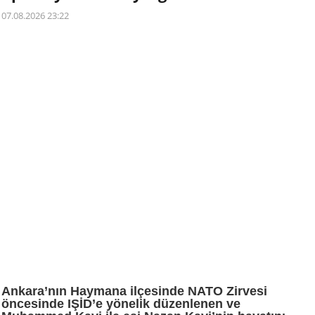
07.08.2026 23:22
Ankara’nın Haymana ilçesinde NATO Zirvesi
öncesinde IŞİD’e yönelik düzenlenen ve