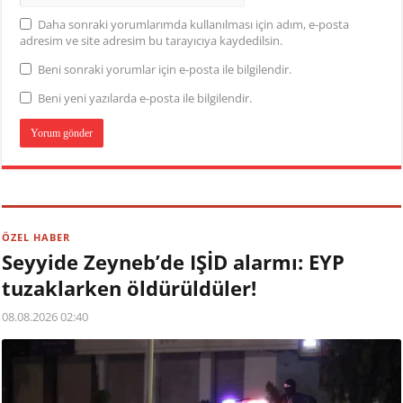
Daha sonraki yorumlarımda kullanılması için adım, e-posta
adresim ve site adresim bu tarayıcıya kaydedilsin.
Beni sonraki yorumlar için e-posta ile bilgilendir.
Beni yeni yazılarda e-posta ile bilgilendir.
ÖZEL HABER
Seyyide Zeyneb’de IŞİD alarmı: EYP
tuzaklarken öldürüldüler!
08.08.2026 02:40