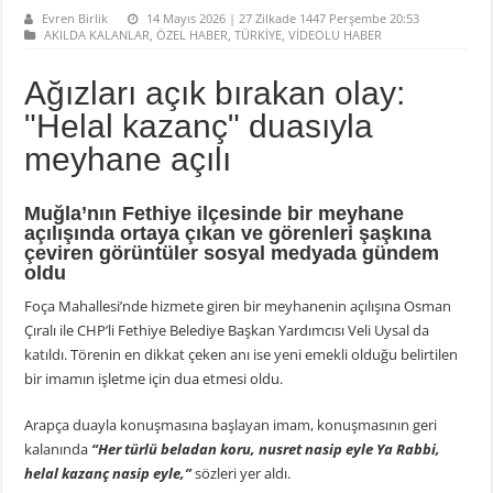
Evren Birlik
14 Mayıs 2026 | 27 Zilkade 1447 Perşembe 20:53
AKILDA KALANLAR
,
ÖZEL HABER
,
TÜRKİYE
,
VİDEOLU HABER
Ağızları açık bırakan olay:
"Helal kazanç" duasıyla
meyhane açılı
Muğla’nın Fethiye ilçesinde bir meyhane
açılışında ortaya çıkan ve görenleri şaşkına
çeviren görüntüler sosyal medyada gündem
oldu
Foça Mahallesi’nde hizmete giren bir meyhanenin açılışına Osman
Çıralı ile CHP’li Fethiye Belediye Başkan Yardımcısı Veli Uysal da
katıldı. Törenin en dikkat çeken anı ise yeni emekli olduğu belirtilen
bir imamın işletme için dua etmesi oldu.
Arapça duayla konuşmasına başlayan imam, konuşmasının geri
kalanında
“Her türlü beladan koru, nusret nasip eyle Ya Rabbi,
helal kazanç nasip eyle,”
sözleri yer aldı.