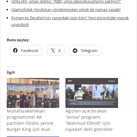
İstifa etti, sırları döktü: "ABD, virüs laboratuvarlarını saklıyor!"
İslamofobik Hindistan yönetiminden şimdi de namaz yasağı!
Eymen ez Zevahiri'nin yanındaki isim kim? Yeni görüntüler merak
uyandırdı
Bunu paylaş:
Facebook
X
Telegram
İlgili
Muhafazakârlıktan
Ağızları açık bırakan
pragmatizme! AK
“anma” programı:
partiden Filistin yerine
“Mahmud Efendi” için
Burger King için dua!
rüyadan delil getirdiler