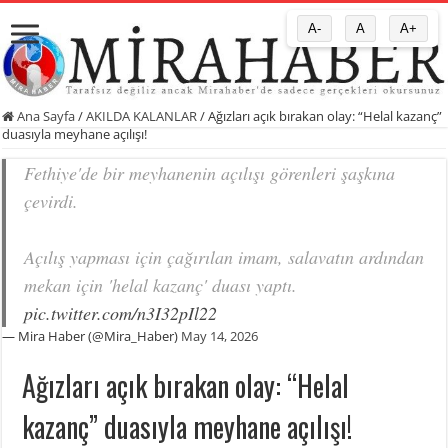
A-
A
A+
Ana Sayfa
/
AKILDA KALANLAR
/
Ağızları açık bırakan olay: “Helal kazanç”
duasıyla meyhane açılışı!
Fethiye'de bir meyhanenin açılışı görenleri şaşkına
çevirdi.
Açılış yapması için çağırılan imam, salavatın ardından
mekan için 'helal kazanç' duası yaptı.
pic.twitter.com/n3I32pIl22
— Mira Haber (@Mira_Haber)
May 14, 2026
Ağızları açık bırakan olay: “Helal
kazanç” duasıyla meyhane açılışı!