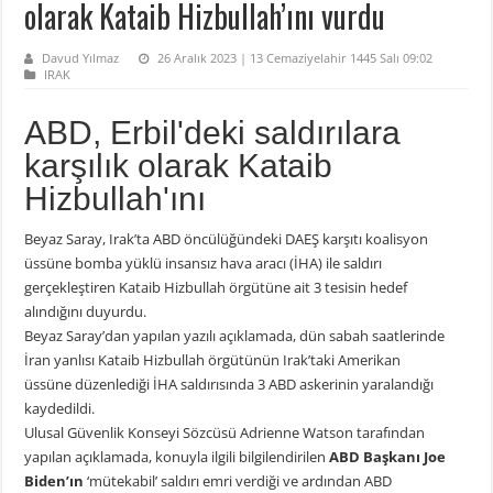
olarak Kataib Hizbullah’ını vurdu
Davud Yılmaz
26 Aralık 2023 | 13 Cemaziyelahir 1445 Salı 09:02
IRAK
ABD, Erbil'deki saldırılara
karşılık olarak Kataib
Hizbullah'ını
Beyaz Saray, Irak’ta ABD öncülüğündeki DAEŞ karşıtı koalisyon
üssüne bomba yüklü insansız hava aracı (İHA) ile saldırı
gerçekleştiren Kataib Hizbullah örgütüne ait 3 tesisin hedef
alındığını duyurdu.
Beyaz Saray’dan yapılan yazılı açıklamada, dün sabah saatlerinde
İran yanlısı Kataib Hizbullah örgütünün Irak’taki Amerikan
üssüne düzenlediği İHA saldırısında 3 ABD askerinin yaralandığı
kaydedildi.
Ulusal Güvenlik Konseyi Sözcüsü Adrienne Watson tarafından
yapılan açıklamada, konuyla ilgili bilgilendirilen
ABD Başkanı Joe
Biden’ın
‘mütekabil’ saldırı emri verdiği ve ardından ABD