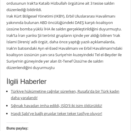
ordusunun Irak’ta Kataib Hizbullah örgütüne ait 3 tesise saldırı
düzenlediği bildirildi.
Irak Kürt Bölgesel Yönetimi (IKBY), Erbil Uluslararası Havalimanı
yakınında bulunan ABD öncülüğündeki DAEŞ karşıtı koalisyon
üssüne bomba yüklü İHA ile saldırı gerçekleştirildiğini duyurmuştu.
Irak’ta İran yanlısı Şii terörist grupların içinde yer aldığı bilinen ‘Irak
İslami Direniş’ adlı örgüt, daha önce yaptığı yazılı açıklamalarda,
Irak’ın batısındaki Ayn el-Esed Havalimanı ve Erbil Havalimanı’ndaki
koalisyon üssünün yanı sıra Suriye’nin kuzeyindeki Tel el-Beyder ile
Suriye’nin güneyinde yer alan Et-Tenef Üssü’ne de saldırı
düzenlendiğini duyurmuştu
İlgili Haberler
Türkiye hükümetine çağrılar sürerken, Rusafa'da bir Türk kadın
daha yaralandı!
Sığınak havadan imha edildi, IŞİD'li iki isim öldürüldü!
Haşdi Şabi'ye bağlı gruplar teker teker tasfiye oluyor!
Bunu paylaş: