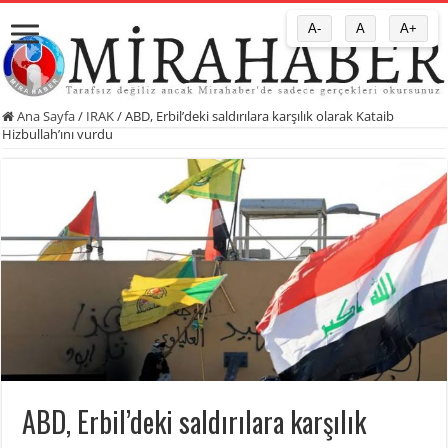
A-
A
A+
Ana Sayfa
/
IRAK
/
ABD, Erbil’deki saldırılara karşılık olarak Kataib
Hizbullah’ını vurdu
ABD, Erbil’deki saldırılara karşılık