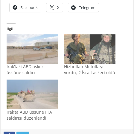
Facebook
X
Telegram
İlgili
Irak’taki ABD askeri
Hizbullah Metulla’yı
üssüne saldırı
vurdu, 2 İsrail askeri öldü
Irak’ta ABD üssüne İHA
saldırısı düzenlendi