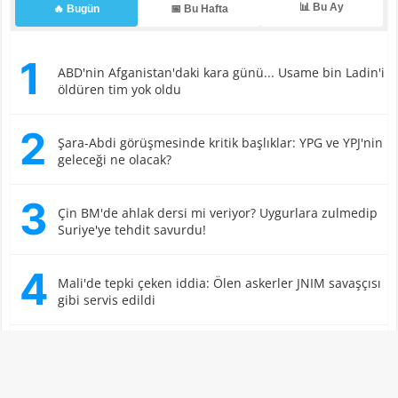
📊 Bu Ay
🔥 Bugün
📅 Bu Hafta
1
ABD'nin Afganistan'daki kara günü... Usame bin Ladin'i
öldüren tim yok oldu
2
Şara-Abdi görüşmesinde kritik başlıklar: YPG ve YPJ'nin
geleceği ne olacak?
3
Çin BM'de ahlak dersi mi veriyor? Uygurlara zulmedip
Suriye'ye tehdit savurdu!
4
Mali'de tepki çeken iddia: Ölen askerler JNIM savaşçısı
gibi servis edildi
5
İslam geleneği kazandı: Kırgızistan cenaze yakmayı
tamamen yasakladı