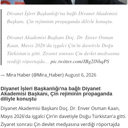
Diyanet İşleri Başkanlığı'na bağlı Diyanet Akademisi
Başkanı, Çin rejiminin propaganda diliyle konuştu.
Diyanet Akademisi Başkanı Doç. Dr. Enver Osman
Kaan, Mayıs 2026’da işgalci Çin'in davetiyle Doğu
Türkistan'a gitti. Ziyaret sonrası Çin devlet medyasına
verdiği röportajda…
pic.twitter.com/JBg2lNhqPS
— Mira Haber (@Mira_Haber)
August 6, 2026
Diyanet İşleri Başkanlığı’na bağlı Diyanet
Akademisi Başkanı, Çin rejiminin propaganda
diliyle konuştu
Diyanet Akademisi Başkanı Doç. Dr. Enver Osman Kaan,
Mayıs 2026’da işgalci Çin’in davetiyle Doğu Türkistan’a gitti.
Ziyaret sonrası Çin devlet medyasına verdiği röportajda