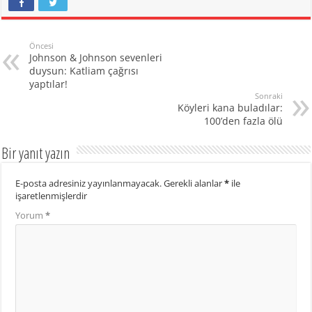
Öncesi
Johnson & Johnson sevenleri
duysun: Katliam çağrısı
yaptılar!
Sonraki
Köyleri kana buladılar:
100’den fazla ölü
Bir yanıt yazın
E-posta adresiniz yayınlanmayacak.
Gerekli alanlar
*
ile
işaretlenmişlerdir
Yorum
*