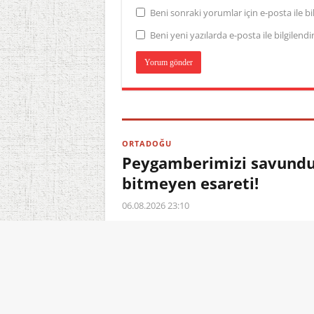
Beni sonraki yorumlar için e-posta ile bil
Beni yeni yazılarda e-posta ile bilgilendir
ORTADOĞU
Peygamberimizi savundu,
bitmeyen esareti!
06.08.2026 23:10