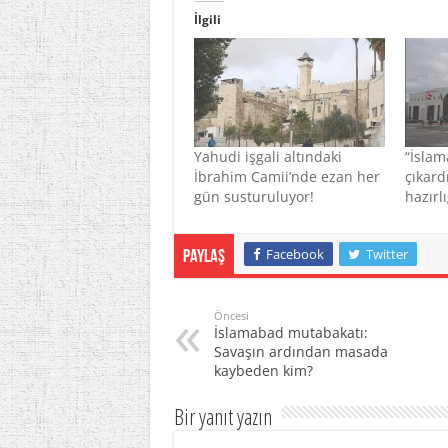
İlgili
Yahudi işgali altındaki
“İslam
İbrahim Camii’nde ezan her
çıkard
gün susturuluyor!
hazırlı
Facebook
Twitter
Paylaş
Öncesi
İslamabad mutabakatı:
Savaşın ardından masada
kaybeden kim?
Bir yanıt yazın