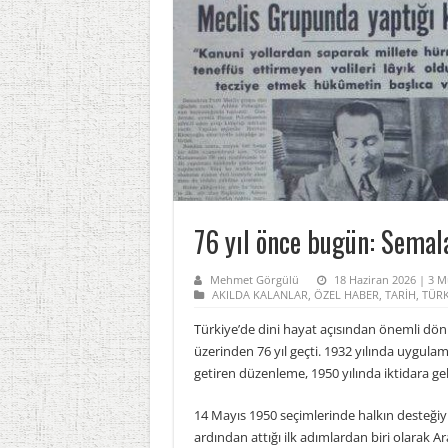
76 yıl önce bugün: Semal
Mehmet Görgülü
18 Haziran 2026 | 3 
AKILDA KALANLAR
,
ÖZEL HABER
,
TARİH
,
TÜRK
Türkiye’de dini hayat açısından önemli dönü
üzerinden 76 yıl geçti. 1932 yılında uygul
getiren düzenleme, 1950 yılında iktidara g
14 Mayıs 1950 seçimlerinde halkın desteğiy
ardından attığı ilk adımlardan biri olarak A