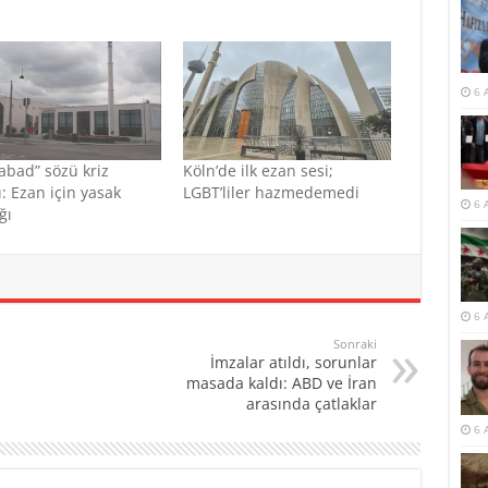
6 
abad” sözü kriz
Köln’de ilk ezan sesi;
ı: Ezan için yasak
LGBT’liler hazmedemedi
6 
ğı
6 
Sonraki
İmzalar atıldı, sorunlar
masada kaldı: ABD ve İran
arasında çatlaklar
6 