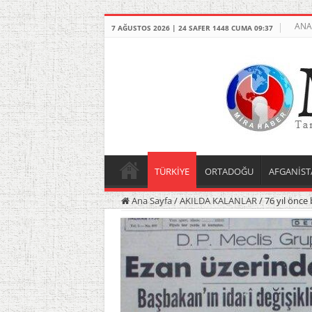
ANA
7 AĞUSTOS 2026 | 24 SAFER 1448 CUMA 09:37
TÜRKİYE
ORTADOĞU
AFGANİST
Ana Sayfa
/
AKILDA KALANLAR
/
76 yıl önce