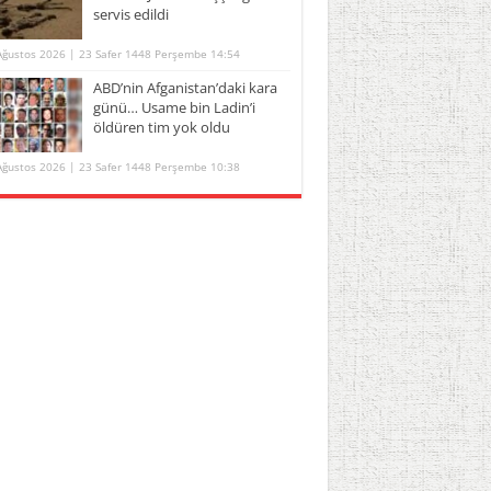
servis edildi
Ağustos 2026 | 23 Safer 1448 Perşembe 14:54
ABD’nin Afganistan’daki kara
günü… Usame bin Ladin’i
öldüren tim yok oldu
Ağustos 2026 | 23 Safer 1448 Perşembe 10:38