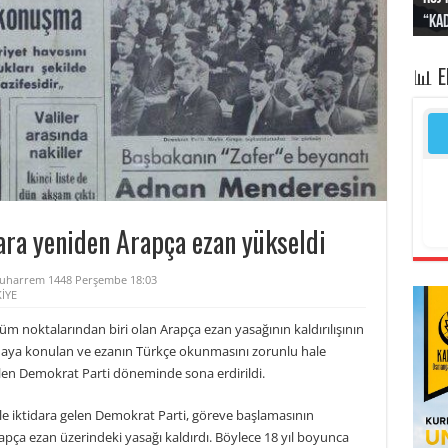
“Kad
Irak
yapt
kayı
bası
📊 
ara yeniden Arapça ezan yükseldi
Muharrem 1448 Perşembe 18:03
İYE
m noktalarından biri olan Arapça ezan yasağının kaldırılışının
amaya konulan ve ezanın Türkçe okunmasını zorunlu hale
elen Demokrat Parti döneminde sona erdirildi.
le iktidara gelen Demokrat Parti, göreve başlamasının
rapça ezan üzerindeki yasağı kaldırdı. Böylece 18 yıl boyunca