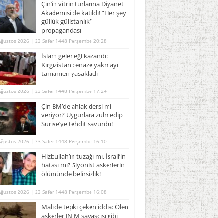
Çin’in vitrin turlarına Diyanet
Akademisi de katıldı! “Her şey
güllük gülistanlık”
propagandası
Ağustos 2026 | 23 Safer 1448 Perşembe 20:28
İslam geleneği kazandı:
Kırgızistan cenaze yakmayı
tamamen yasakladı
Ağustos 2026 | 23 Safer 1448 Perşembe 17:24
Çin BM’de ahlak dersi mi
veriyor? Uygurlara zulmedip
Suriye’ye tehdit savurdu!
Ağustos 2026 | 23 Safer 1448 Perşembe 16:10
Hizbullah’ın tuzağı mı, İsrail’in
hatası mı? Siyonist askerlerin
ölümünde belirsizlik!
Ağustos 2026 | 23 Safer 1448 Perşembe 16:08
Mali’de tepki çeken iddia: Ölen
askerler JNIM savaşçısı gibi