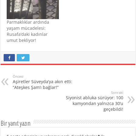
Parmaklıklar ardında
yaşam mücadelesi:
Rusafa’daki kadınlar
umut bekliyor!
Öncesi
Aşiretler Süveyda’ya akın etti:
“Ateşkes Şam’ı bağlar!”
Sonraki
Siyonist abluka sürüyor: 100
kamyondan yalnızca 30’u
geçebildi!
Bir yanıt yazın