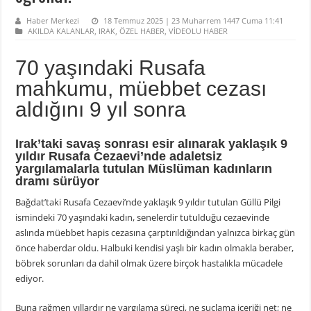
Haber Merkezi
18 Temmuz 2025 | 23 Muharrem 1447 Cuma 11:41
AKILDA KALANLAR
,
IRAK
,
ÖZEL HABER
,
VİDEOLU HABER
70 yaşındaki Rusafa
mahkumu, müebbet cezası
aldığını 9 yıl sonra
Irak’taki savaş sonrası esir alınarak yaklaşık 9
yıldır Rusafa Cezaevi’nde adaletsiz
yargılamalarla tutulan Müslüman kadınların
dramı sürüyor
Bağdat’taki Rusafa Cezaevi’nde yaklaşık 9 yıldır tutulan Güllü Pilgi
ismindeki 70 yaşındaki kadın, senelerdir tutulduğu cezaevinde
aslında müebbet hapis cezasına çarptırıldığından yalnızca birkaç gün
önce haberdar oldu. Halbuki kendisi yaşlı bir kadın olmakla beraber,
böbrek sorunları da dahil olmak üzere birçok hastalıkla mücadele
ediyor.
Buna rağmen yıllardır ne yargılama süreci, ne suçlama içeriği net; ne