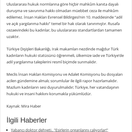
Uluslararası hukuk normlarına göre hiçbir mahkûm kanıta dayalı
duruşma ve savunma hakkı olmadan müebbet ceza ile mahkûm
edilemez. İnsan Hakları Evrensel Bildirgesi’nin 10. maddesinde “adil
ve açık yargılanma hakkı” temel bir hak olarak tanınmıştır. Rusafa
cezaevindeki bu kadınlar, bu uluslararası standartlardan tamamen
uzaktır.
Türkiye Dışişleri Bakanlığı, Irak makamları nezdinde mağdur Türk
kadınların hukuki statüsünü öğrenmeli, ülkemize iade ve Türkiye’de
adil yargılanma taleplerini resmî biçimde sunmalıdır.
Meclis İnsan Hakları Komisyonu ve Adalet Komisyonu bu dosyaları
acilen gündemine almalı; sorumlular ile ilgili rapor hazırlamalıdır.
Mazlum kadınların sesi duyurulmalıdır; Türkiye, her vatandaşının
hukuki ve insani hakkını korumakla yükümlüdür.
Kaynak: Mira Haber
İlgili Haberler
Yabancı doktor dehşeti.. "Esirlerin organlarını çalıyorlar!"