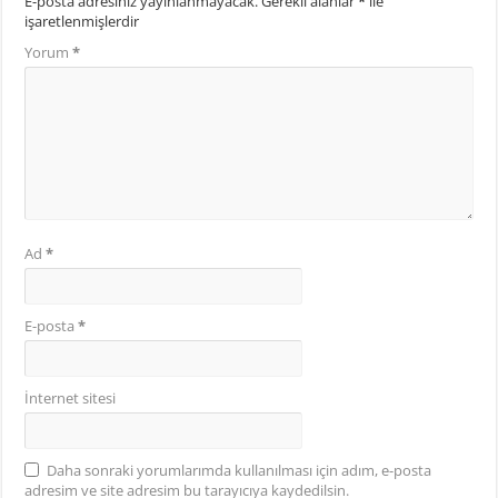
E-posta adresiniz yayınlanmayacak.
Gerekli alanlar
*
ile
işaretlenmişlerdir
Yorum
*
Ad
*
E-posta
*
İnternet sitesi
Daha sonraki yorumlarımda kullanılması için adım, e-posta
adresim ve site adresim bu tarayıcıya kaydedilsin.