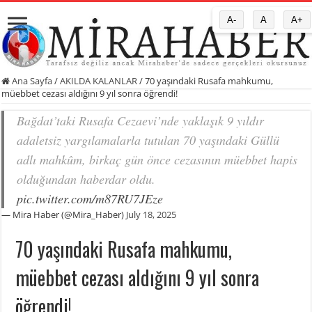
A-
A
A+
Ana Sayfa
/
AKILDA KALANLAR
/
70 yaşındaki Rusafa mahkumu,
müebbet cezası aldığını 9 yıl sonra öğrendi!
Bağdat’taki Rusafa Cezaevi’nde yaklaşık 9 yıldır
adaletsiz yargılamalarla tutulan 70 yaşındaki Güllü
adlı mahkûm, birkaç gün önce cezasının müebbet hapis
olduğundan haberdar oldu.
pic.twitter.com/m87RU7JEze
— Mira Haber (@Mira_Haber)
July 18, 2025
70 yaşındaki Rusafa mahkumu,
müebbet cezası aldığını 9 yıl sonra
öğrendi!