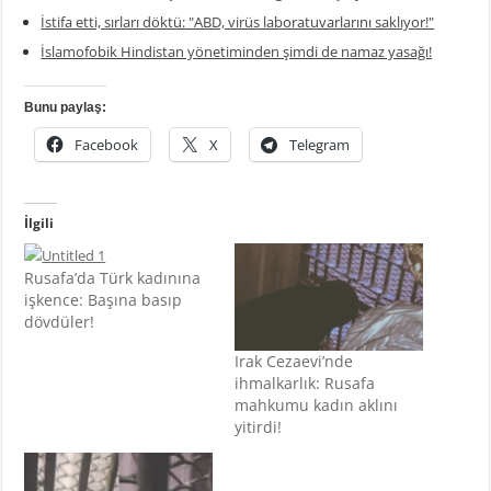
İstifa etti, sırları döktü: "ABD, virüs laboratuvarlarını saklıyor!"
İslamofobik Hindistan yönetiminden şimdi de namaz yasağı!
Bunu paylaş:
Facebook
X
Telegram
İlgili
Rusafa’da Türk kadınına
işkence: Başına basıp
dövdüler!
Irak Cezaevi’nde
ihmalkarlık: Rusafa
mahkumu kadın aklını
yitirdi!