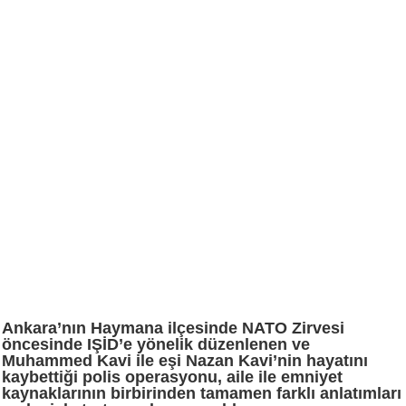
Ankara’nın Haymana ilçesinde NATO Zirvesi
öncesinde IŞİD’e yönelik düzenlenen ve
Muhammed Kavi ile eşi Nazan Kavi’nin hayatını
kaybettiği polis operasyonu, aile ile emniyet
kaynaklarının birbirinden tamamen farklı anlatımları