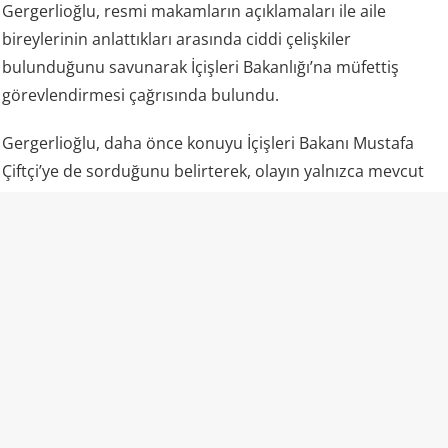
Gergerlioğlu, resmi makamların açıklamaları ile aile
bireylerinin anlattıkları arasında ciddi çelişkiler
bulunduğunu savunarak İçişleri Bakanlığı’na müfettiş
görevlendirmesi çağrısında bulundu.
Gergerlioğlu, daha önce konuyu İçişleri Bakanı Mustafa
Çiftçi’ye de sorduğunu belirterek, olayın yalnızca mevcut
resmi açıklamalar üzerinden değerlendirilmemesi
gerektiğini söyledi. Milletvekili, operasyonun nasıl
gerçekleştiğinin, evde gerçekten silah kullanılıp
kullanılmadığının ve ölümcül ateşin hangi koşullarda
açıldığının tüm yönleriyle ortaya çıkarılmasını istedi.
Aile açısından bir diğer kritik konu ise adli raporlar. İzzet
Kavi, Muhammed ve Nazan Kavi’ye ilişkin otopsi ve patoloji
raporlarının henüz kendilerine verilmediğini belirterek,
olayın aydınlatılması açısından bu raporların önemine