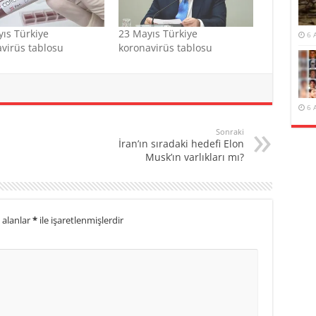
ıs Türkiye
23 Mayıs Türkiye
6 
virüs tablosu
koronavirüs tablosu
6 
Sonraki
İran’ın sıradaki hedefi Elon
Musk’ın varlıkları mı?
 alanlar
*
ile işaretlenmişlerdir