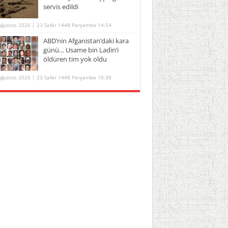
servis edildi
Ağustos 2026 | 23 Safer 1448 Perşembe 14:54
ABD’nin Afganistan’daki kara
günü… Usame bin Ladin’i
öldüren tim yok oldu
Ağustos 2026 | 23 Safer 1448 Perşembe 10:38