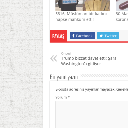
5816, Müslüman bir kadını
30 May
hapse mahkum etti!
korona
Facebook
Twitter
Paylaş
Öncesi
Trump bizzat davet etti: Şara
Washington’a gidiyor
Bir yanıt yazın
E-posta adresiniz yayınlanmayacak.
Gerekli
Yorum
*