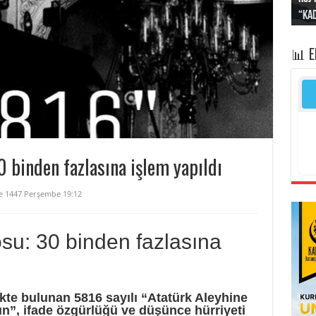
“Kad
Irak
yapt
kayı
bası
📊 
30 binden fazlasına işlem yapıldı
ce 1447 Perşembe 19:12
losu: 30 binden fazlasına
kte bulunan 5816 sayılı “Atatürk Aleyhine
n”, ifade özgürlüğü ve düşünce hürriyeti