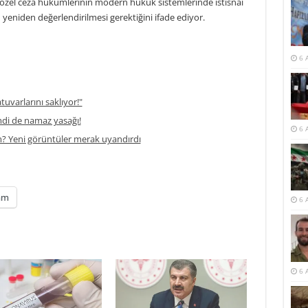
k özel ceza hükümlerinin modern hukuk sistemlerinde istisnai
eniden değerlendirilmesi gerektiğini ifade ediyor.
6 
atuvarlarını saklıyor!"
di de namaz yasağı!
6 
m? Yeni görüntüler merak uyandırdı
am
6 
6 