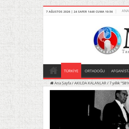
ANA
7 AĞUSTOS 2026 | 24 SAFER 1448 CUMA 10:56
TÜRKİYE
ORTADOĞU
AFGANİST
Ana Sayfa
/
AKILDA KALANLAR
/
7 yıllık “58