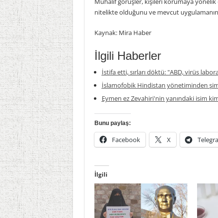
Muhalif görüşler, kişileri korumaya yöneli
nitelikte olduğunu ve mevcut uygulamanın y
Kaynak: Mira Haber
İlgili Haberler
İstifa etti, sırları döktü: "ABD, virüs labor
İslamofobik Hindistan yönetiminden şim
Eymen ez Zevahiri'nin yanındaki isim ki
Bunu paylaş:
Facebook
X
Telegr
İlgili