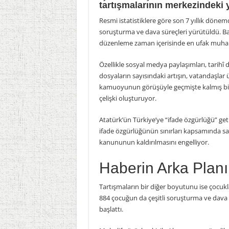
tartışmalarının merkezindeki 
Resmi istatistiklere göre son 7 yıllık dön
soruşturma ve dava süreçleri yürütüldü. Başl
düzenleme zaman içerisinde en ufak muhale
Özellikle sosyal medya paylaşımları, tarihî 
dosyaların sayısındaki artışın, vatandaşlar üz
kamuoyunun görüşüyle geçmişte kalmış bir
çelişki oluşturuyor.
Atatürk’ün Türkiye’ye “ifade özgürlüğü” ge
ifade özgürlüğünün sınırları kapsamında s
kanununun kaldırılmasını engelliyor.
Haberin Arka Planı
Tartışmaların bir diğer boyutunu ise çocukl
884 çocuğun da çeşitli soruşturma ve dava s
başlattı.