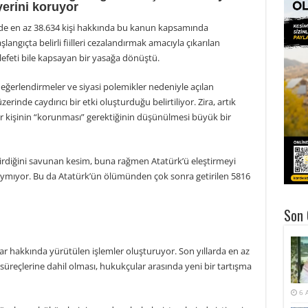
yerini koruyor
emde en az 38.634 kişi hakkında bu kanun kapsamında
angıçta belirli fiilleri cezalandırmak amacıyla çıkarılan
feti bile kapsayan bir yasağa dönüştü.
değerlendirmeler ve siyasi polemikler nedeniyle açılan
erinde caydırıcı bir etki oluşturduğu belirtiliyor. Zira, artık
 kişinin “korunması” gerektiğinin düşünülmesi büyük bir
tirdiğini savunan kesim, buna rağmen Atatürk’ü eleştirmeyi
aymıyor. Bu da Atatürk’ün ölümünden çok sonra getirilen 5816
Son 
ar hakkında yürütülen işlemler oluşturuyor. Son yıllarda en az
üreçlerine dahil olması, hukukçular arasında yeni bir tartışma
6 