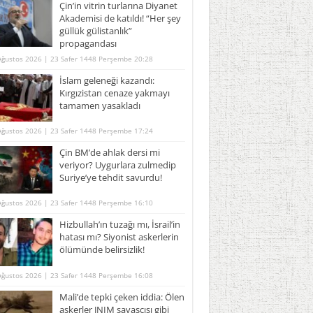
Çin’in vitrin turlarına Diyanet
Akademisi de katıldı! “Her şey
güllük gülistanlık”
propagandası
Ağustos 2026 | 23 Safer 1448 Perşembe 20:28
İslam geleneği kazandı:
Kırgızistan cenaze yakmayı
tamamen yasakladı
Ağustos 2026 | 23 Safer 1448 Perşembe 17:24
Çin BM’de ahlak dersi mi
veriyor? Uygurlara zulmedip
Suriye’ye tehdit savurdu!
Ağustos 2026 | 23 Safer 1448 Perşembe 16:10
Hizbullah’ın tuzağı mı, İsrail’in
hatası mı? Siyonist askerlerin
ölümünde belirsizlik!
Ağustos 2026 | 23 Safer 1448 Perşembe 16:08
Mali’de tepki çeken iddia: Ölen
askerler JNIM savaşçısı gibi