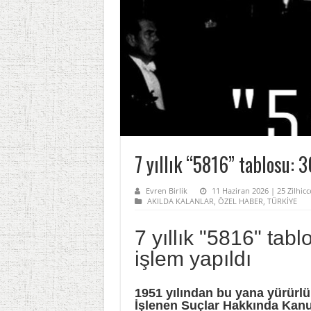
7 yıllık “5816” tablosu: 
Evren Birlik
11 Haziran 2026 | 25 Zilhic
AKILDA KALANLAR
,
ÖZEL HABER
,
TÜRKİYE
7 yıllık "5816" tab
işlem yapıldı
1951 yılından bu yana yürürlü
İşlenen Suçlar Hakkında Kanu