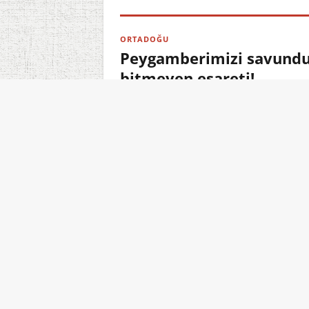
ORTADOĞU
Peygamberimizi savundu,
bitmeyen esareti!
06.08.2026 23:10