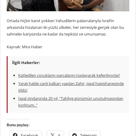
Ortada hiçbir kanıt yokken Yahudilerin palavralarıyla İsrail’in
arkasında hizalanan iki yüzlü ülkeler, her zerresiyle gerçek olan bu
sahneler karşısında ne kadar da tepkisiz ve umursamaz.
Kaynak: Mira Haber
İlgili Haberler:
Katledilen çocukların parçalarını toplayarak kefenliyorlar!
Yaralı halde canlı kalkan yapılan Zahir, işgal hapishanesinde
öldü!
İşgal zindanında 20 yıl; "Tahliye günümün unutulmasından
korktum.."
Bunu paylaş:
Facebook
X
Telegram