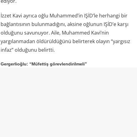
ediyor.
İzzet Kavi ayrıca oğlu Muhammed’in IŞİD’le herhangi bir
bağlantısının bulunmadığını, aksine oğlunun IŞİD’e karşı
olduğunu savunuyor. Aile, Muhammed Kavi’nin
yargılanmadan öldürüldüğünü belirterek olayın “yargısız
infaz” olduğunu belirtti.
Gergerlioğlu: “Müfettiş görevlendirilmeli”
DEM Parti Kocaeli Milletvekili Ömer Faruk Gergerlioğlu da
aile tarafından dile getirilen iddiaların ardından olayın
bütün yönleriyle araştırılması gerektiğini söyledi.
Gergerlioğlu, resmi makamların açıklamaları ile aile
bireylerinin anlattıkları arasında ciddi çelişkiler
bulunduğunu savunarak İçişleri Bakanlığı’na müfettiş
görevlendirmesi çağrısında bulundu.