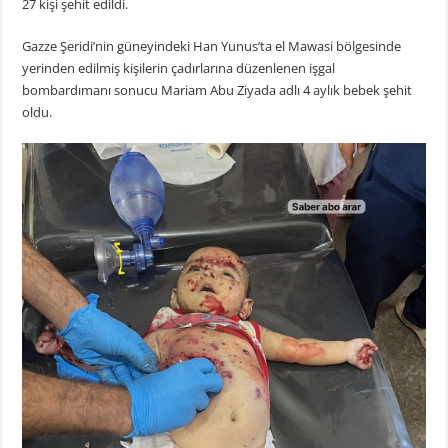
27 kişi şehit edildi.
Gazze Şeridi’nin güneyindeki Han Yunus’ta el Mawasi bölgesinde
yerinden edilmiş kişilerin çadırlarına düzenlenen işgal
bombardımanı sonucu Mariam Abu Ziyada adlı 4 aylık bebek şehit
oldu.