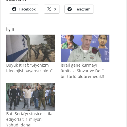
Facebook
X
Telegram
İlgili
Büyük itiraf: “Siyonizm
İsrail genelkurmayı
ideolojisi başarısız oldu”
ümitsiz: Sinvar ve Deif’i
bir türlü öldüremedik!!
Batı Şeria’yı sinsice istila
ediyorlar; 1 milyon
Yahudi daha!