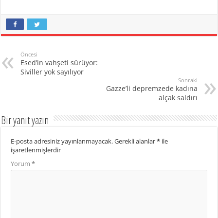
Öncesi
Esed’in vahşeti sürüyor:
Siviller yok sayılıyor
Sonraki
Gazze’li depremzede kadına
alçak saldırı
Bir yanıt yazın
E-posta adresiniz yayınlanmayacak.
Gerekli alanlar
*
ile
işaretlenmişlerdir
Yorum
*