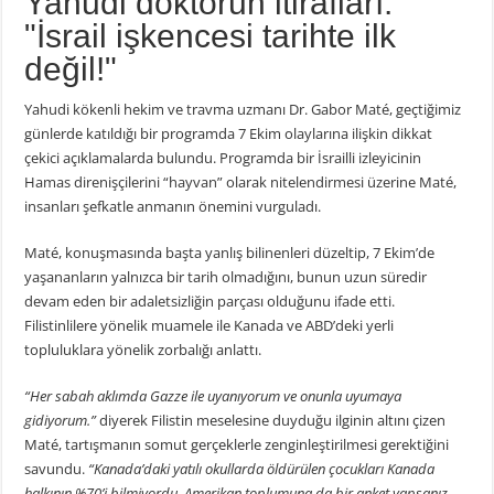
Yahudi doktorun itirafları:
"İsrail işkencesi tarihte ilk
değil!"
Yahudi kökenli hekim ve travma uzmanı Dr. Gabor Maté, geçtiğimiz
günlerde katıldığı bir programda 7 Ekim olaylarına ilişkin dikkat
çekici açıklamalarda bulundu. Programda bir İsrailli izleyicinin
Hamas direnişçilerini “hayvan” olarak nitelendirmesi üzerine Maté,
insanları şefkatle anmanın önemini vurguladı.
Maté, konuşmasında başta yanlış bilinenleri düzeltip, 7 Ekim’de
yaşananların yalnızca bir tarih olmadığını, bunun uzun süredir
devam eden bir adaletsizliğin parçası olduğunu ifade etti.
Filistinlilere yönelik muamele ile Kanada ve ABD’deki yerli
topluluklara yönelik zorbalığı anlattı.
“Her sabah aklımda Gazze ile uyanıyorum ve onunla uyumaya
gidiyorum.”
diyerek Filistin meselesine duyduğu ilginin altını çizen
Maté, tartışmanın somut gerçeklerle zenginleştirilmesi gerektiğini
savundu.
“Kanada’daki yatılı okullarda öldürülen çocukları Kanada
halkının %70’i bilmiyordu. Amerikan toplumuna da bir anket yapsanız,