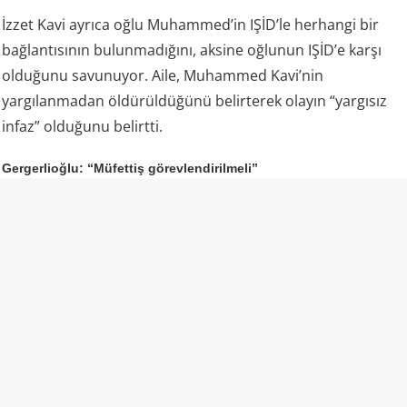
İzzet Kavi ayrıca oğlu Muhammed’in IŞİD’le herhangi bir
bağlantısının bulunmadığını, aksine oğlunun IŞİD’e karşı
olduğunu savunuyor. Aile, Muhammed Kavi’nin
yargılanmadan öldürüldüğünü belirterek olayın “yargısız
infaz” olduğunu belirtti.
Gergerlioğlu: “Müfettiş görevlendirilmeli”
DEM Parti Kocaeli Milletvekili Ömer Faruk Gergerlioğlu da
aile tarafından dile getirilen iddiaların ardından olayın
bütün yönleriyle araştırılması gerektiğini söyledi.
Gergerlioğlu, resmi makamların açıklamaları ile aile
bireylerinin anlattıkları arasında ciddi çelişkiler
bulunduğunu savunarak İçişleri Bakanlığı’na müfettiş
görevlendirmesi çağrısında bulundu.
Gergerlioğlu, daha önce konuyu İçişleri Bakanı Mustafa