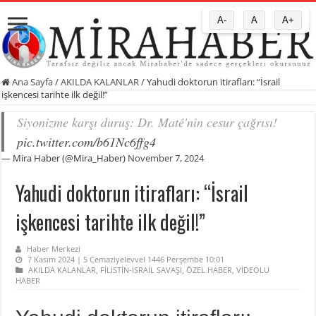
A-
A
A+
Ana Sayfa
/
AKILDA KALANLAR
/
Yahudi doktorun itirafları: “İsrail
işkencesi tarihte ilk değil!”
Siyonizme karşı duruş: Dr. Maté'nin cesur çağrısı!
pic.twitter.com/b61Nc6ffg4
— Mira Haber (@Mira_Haber)
November 7, 2024
Yahudi doktorun itirafları: “İsrail
işkencesi tarihte ilk değil!”
Haber Merkezi
7 Kasım 2024 | 5 Cemaziyelevvel 1446 Perşembe 10:01
AKILDA KALANLAR
,
FİLİSTİN-İSRAİL SAVAŞI
,
ÖZEL HABER
,
VİDEOLU
HABER