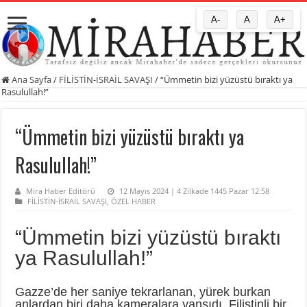
A-
A
A+
Ana Sayfa
/
FİLİSTİN-İSRAİL SAVAŞI
/
“Ümmetin bizi yüzüstü bıraktı ya
Rasulullah!”
“Ümmetin bizi yüzüstü bıraktı ya
Rasulullah!”
Mira Haber Editörü
12 Mayıs 2024 | 4 Zilkade 1445 Pazar 12:58
FİLİSTİN-İSRAİL SAVAŞI
,
ÖZEL HABER
“Ümmetin bizi yüzüstü bıraktı
ya Rasulullah!”
Gazze’de her saniye tekrarlanan, yürek burkan
anlardan biri daha kameralara yansıdı. Filistinli bir