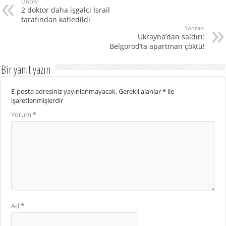
Öncesi
2 doktor daha işgalci İsrail
tarafından katledildi
Sonraki
Ukrayna’dan saldırı:
Belgorod’ta apartman çöktü!
Bir yanıt yazın
E-posta adresiniz yayınlanmayacak.
Gerekli alanlar
*
ile
işaretlenmişlerdir
Yorum
*
Ad
*