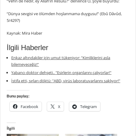
“Vehn de nedir, ey Allâh’ın Resûlü?” denilince O, şöyle buyurdu:
“Dünya sevgisi ve ölümden hoşlanmama duygusu!” (Ebû Dâvûd,
5/4297)
Kaynak: Mira Haber
İlgili Haberler
Enkaz altındakiler için umut tükeniyor: "Kimliklerini asla
bilemeyeceğiz!"
Yabancı doktor dehşeti.. "Esirlerin organlarını çalıyorlar!"
İstifa etti, sırları döktü: "ABD, virüs laboratuvarlarını saklıyor!"
Bunu paylaş:
Facebook
X
Telegram
İlgili