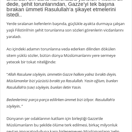
dede, şehit torunlarından, Gazze’yi tek başına
bırakan ümmeti Rasulullah’a şikayet etmelerini
istedi..
Yerde sıralanan kefenlerin başında, güçlükle ayakta durmaya çalışan
yaşlı Filistinli’nin şehit torunlarına son sözleri görenlerin vicdanlarını
yaraladı.
Acı içindeki adamın torunlarına veda ederken dilinden dökülen
sitem yüklü sözler, bütün dünya Müslümanlarını yere sermeye
yetecek bir tokat niteliğinde:
“
Allah Rasulune söyleyin, ümmetin Gazze halkını yalnız bıraktı deyin,
Müslümanlar bizi yüzüstü bıraktı ya Rasulullah. Yasin oğlum, bunları
Rasulullah’a (sav) söyleyin, bunları iletin Yasin.
Bedenlerimiz parça parça edilirken ümmet bizi izliyor. Rasulullah’a
söyleyin..”
Dünyanın şer odaklarının katliam için birleştiği Gazze’de
Müslümanların bu şekilde ölüme terk edilmesi, birkaç milyonluk
şeytan imparatorluğuna karşı birleşemeyen Müslümanların ‘selin