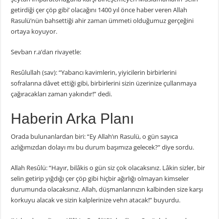
getirdiği çer çöp gibi’ olacağını 1400 yıl önce haber veren Allah
Rasulü’nün bahsettiği ahir zaman ümmeti olduğumuz gerçeğini
ortaya koyuyor.
Sevban r.a’dan rivayetle:
Resûlullah (sav): “Yabancı kavimlerin, yiyicilerin birbirlerini
sofralarına dâvet ettiği gibi, birbirlerini sizin üzerinize çullanmaya
çağıracakları zaman yakındır!” dedi.
Haberin Arka Planı
Orada bulunanlardan biri: “Ey Allah’ın Rasulü, o gün sayıca
azlığımızdan dolayı mı bu durum başımıza gelecek?” diye sordu.
Allah Resûlü: “Hayır, bilâkis o gün siz çok olacaksınız. Lâkin sizler, bir
selin getirip yığdığı çer çöp gibi hiçbir ağırlığı olmayan kimseler
durumunda olacaksınız. Allah, düşmanlarınızın kalbinden size karşı
korkuyu alacak ve sizin kalplerinize vehn atacak!” buyurdu.