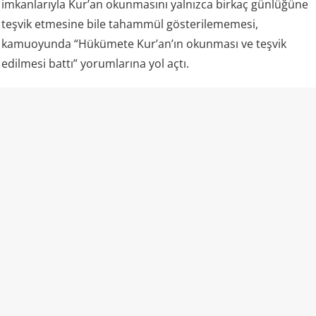
imkanlarıyla Kur’an okunmasını yalnızca birkaç günlüğüne
teşvik etmesine bile tahammül gösterilememesi,
kamuoyunda “Hükümete Kur’an’ın okunması ve teşvik
edilmesi battı” yorumlarına yol açtı.
Kazakistan ve “laiklik”
Kazakistan rejimi kendisini laik bir devlet olarak tanımlıyor
ve resmi mevzuatında vatandaşların vicdan ve din
özgürlüğünü güvence altına aldığını belirtiyor. Aynı kanun,
insanların dini inançlarını yayma ve dini faaliyetlere katılma
hakkına sahip olduğunu da ifade ediyor.
Ancak uygulamada dini alan üzerindeki devlet denetimi
oldukça geniş.
ABD
Uluslararası Dini Özgürlükler Komisyonu bile
(USCIRF), Kazakistan’daki dini özgürlük koşullarını “zayıf”