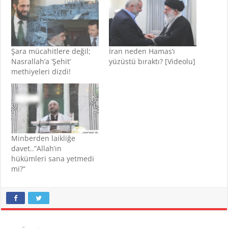
Şara mücahitlere değil;
İran neden Hamas’ı
Nasrallah’a ‘Şehit’
yüzüstü bıraktı? [Videolu]
methiyeleri dizdi!
Minberden laikliğe
davet..”Allah’ın
hükümleri sana yetmedi
mi?”