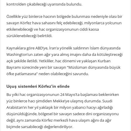
kontrolden çıkabileceği uyarısında bulundu.
Özellikle yüz binlerce hacının bölgede bulunması nedeniyle olası bir
savaşın Körfez hava sahasını felç edebileceği, milyonlarca yolcunun
etkilenebileceği ve hac organizasyonunun ciddi kaosa
sürüklenebileceği belirtildi.
Kaynaklara göre ABD’ye, İran’a yönelik saldırının İslam dünyasında
Washington’un zaten ağır yara almış imajını daha da kötüleştireceği
açık şekilde iletildi. Yetkililer, hac dönemi ve yaklaşan Kurban
Bayramı sürecinde yeni bir savaşın “Müslüman dünyasında büyük
öfke patlamasına” neden olabileceğini savundu.
Uçuş sistemleri Körfez’in elinde
Bu yılki hac organizasyonunun 24 Mayıs’ta başlaması beklenirken
yüz binlerce hacı şimdiden Mekke’ye ulaşmış durumda. Suudi
Arabistan’ın her yıl yaklaşık bir milyon yabancı hacıyı ağırladığı
düşünüldüğünde, bölgesel bir savaşın sadece dini organizasyonu
değil, aynı zamanda Körfez merkezli hava ulaşım ağını da ağır
biçimde sarsabileceği değerlendiriliyor.