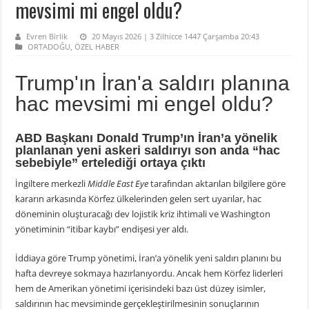
mevsimi mi engel oldu?
Evren Birlik
20 Mayıs 2026 | 3 Zilhicce 1447 Çarşamba 20:43
ORTADOĞU
,
ÖZEL HABER
Trump'ın İran'a saldırı planına
hac mevsimi mi engel oldu?
ABD Başkanı Donald Trump’ın İran’a yönelik
planlanan yeni askeri saldırıyı son anda “hac
sebebiyle” ertelediği ortaya çıktı
İngiltere merkezli
Middle East Eye
tarafından aktarılan bilgilere göre
kararın arkasında Körfez ülkelerinden gelen sert uyarılar, hac
döneminin oluşturacağı dev lojistik kriz ihtimali ve Washington
yönetiminin “itibar kaybı” endişesi yer aldı.
İddiaya göre Trump yönetimi, İran’a yönelik yeni saldırı planını bu
hafta devreye sokmaya hazırlanıyordu. Ancak hem Körfez liderleri
hem de Amerikan yönetimi içerisindeki bazı üst düzey isimler,
saldırının hac mevsiminde gerçekleştirilmesinin sonuçlarının