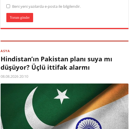
Beni yeni yazılarda e-posta ile bilgilendir.
ASYA
Hindistan’ın Pakistan planı suya mı
düşüyor? Üçlü ittifak alarmı
08.08.2026 20:10