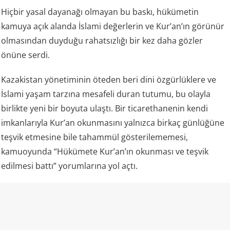
Hiçbir yasal dayanağı olmayan bu baskı, hükümetin
kamuya açık alanda İslami değerlerin ve Kur’an’ın görünür
olmasından duyduğu rahatsızlığı bir kez daha gözler
önüne serdi.
Kazakistan yönetiminin öteden beri dini özgürlüklere ve
İslami yaşam tarzına mesafeli duran tutumu, bu olayla
birlikte yeni bir boyuta ulaştı. Bir ticarethanenin kendi
imkanlarıyla Kur’an okunmasını yalnızca birkaç günlüğüne
teşvik etmesine bile tahammül gösterilememesi,
kamuoyunda “Hükümete Kur’an’ın okunması ve teşvik
edilmesi battı” yorumlarına yol açtı.
Kazakistan ve “laiklik”
Kazakistan rejimi kendisini laik bir devlet olarak tanımlıyor
ve resmi mevzuatında vatandaşların vicdan ve din