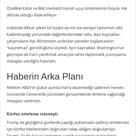
Özellikle Katar ve BAE merkezli transit uçuş sistemlerinin büyük risk
altında olduğu ifade ediliyor.
Haberde dikkat çeken bir başka ayrıntı ise savaşın tamamen rafa
kaldırılmadığı yönündeki değerlendirmeler oldu. Bazı kaynaklar,
çatışmaların hac döneminin ardından yeniden başlamasının
“kaçınılmaz” görüldüğünü söyledi. Aynı kaynaklar, Washington’un
geçmişte de İran’ı yanıltmak amacıyla sahte diplomatik yumuşama
mesajları verdiğini hatırlattı.
Haberin Arka Planı
Nitekim ABD’nin Şubat ayında İran’a düzenlediği saldırının hemen
öncesinde Cenevre’de yürütülen görüşmelerde ilerleme sağlandığı
mesajları verilmişti.
Körfez erteleme istemişti
Trump da geçtiğimiz günlerde yaptığı açıklamada saldırıyı ertelemesi
için Körfez liderlerinden doğrudan talep aldığını doğrulamıştı.
Trump, Truth Social üzerinden yaptığı paylaşımda Katar Emiri