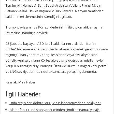
Temim bin Hamad Al Sani, Suudi Arabistan Veliaht Prensi M. bin
Selman ve BAE Devlet Başkanı M. bin Zayed Al Nahyan tarafından
saldırının ertelenmesinin istendiğini açıkladı.
Trump, paylaşımında Körfez liderlerinin hâlâ diplomatik anlaşma
ihtimaline inandığını söyledi.
28 Şubat’ta başlayan ABD-İsrail saldırılarının ardından İran’ın
Körfez’deki Amerikan üslerini hedef alması bölgedeki gerilimi zirveye
taşımıştı. İran yönetimi, enerji tesislerine veya sivil altyapısına
yönelik yeni saldırıların Körfez altyapısına doğrudan misillemeyle
karşılık bulacağını duyurmuştu. Özellikle Hürmüz Boğazı krizi, petrol
ve LNG sevkiyatlarında ciddi aksamalara yol açmış durumda.
Kaynak: Mira Haber
İlgili Haberler
İstifa etti, sırları döktü: "ABD, virüs laboratuvarlarını saklıyor!"
İslamofobik Hindistan yönetiminden şimdi de namaz yasağı!