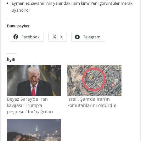
Eymen ez Zevahiri'nin yanındaki isim kim? Yeni görüntüler merak
uyandırdı
Bunu paylaş:
Facebook
X
Telegram
İlgili
Beyaz Saray’da İran
İsrail, Şam’da İran’ın
kavgası! Trump’a
komutanlarını öldürdü!
peşpeşe ‘dur’ çağrıları