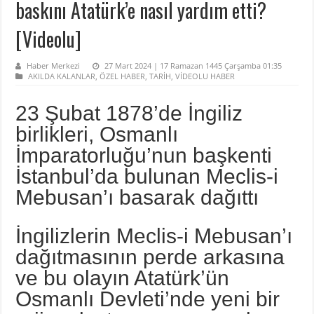
baskını Atatürk’e nasıl yardım etti?
[Videolu]
Haber Merkezi
27 Mart 2024 | 17 Ramazan 1445 Çarşamba 01:35
AKILDA KALANLAR
,
ÖZEL HABER
,
TARİH
,
VİDEOLU HABER
23 Şubat 1878’de İngiliz
birlikleri, Osmanlı
İmparatorluğu’nun başkenti
İstanbul’da bulunan Meclis-i
Mebusan’ı basarak dağıttı
İngilizlerin Meclis-i Mebusan’ı
dağıtmasının perde arkasına
ve bu olayın Atatürk’ün
Osmanlı Devleti’nde yeni bir