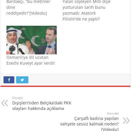
Bardakçı, “bu metinler
Yalan söyleyen Milli diye
dine
yutturulan tarih bunu
reddiyedir!”[Videolu]
yazmadı: Atatürk
Filistin’de ne yaptı?
Osmanlı’ya dil uzatan
Esed’e Kuveyt ayar verdi!
Öncesi
Dışişleri’nden Belçika’daki PKK
olayları hakkında açıklama
Sonraki
Çarşaflı kadına yapılan
vahşete sessiz kalmak neden?
[Videolu]