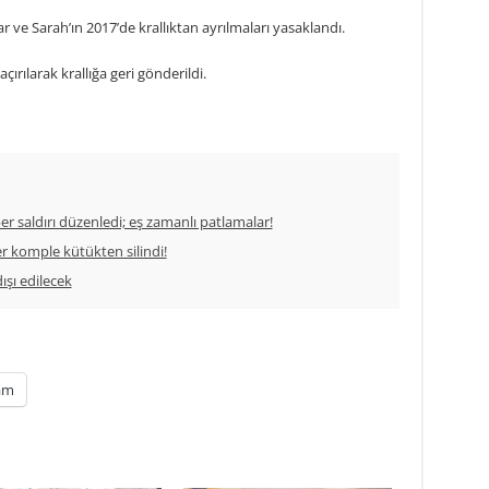
ve Sarah’ın 2017’de krallıktan ayrılmaları yasaklandı.
ırılarak krallığa geri gönderildi.
iber saldırı düzenledi; eş zamanlı patlamalar!
er komple kütükten silindi!
dışı edilecek
am