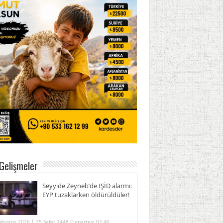
Gelişmeler
Seyyide Zeyneb’de IŞİD alarmı:
EYP tuzaklarken öldürüldüler!
Ağustos 2026 | 25 Safer 1448 Cumartesi 02:40