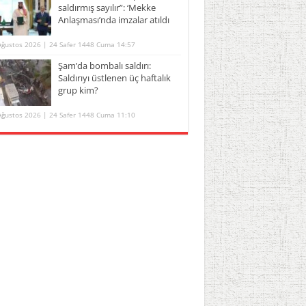
saldırmış sayılır”: ‘Mekke
Anlaşması’nda imzalar atıldı
Ağustos 2026 | 24 Safer 1448 Cuma 14:57
Şam’da bombalı saldırı:
Saldırıyı üstlenen üç haftalık
grup kim?
Ağustos 2026 | 24 Safer 1448 Cuma 11:10