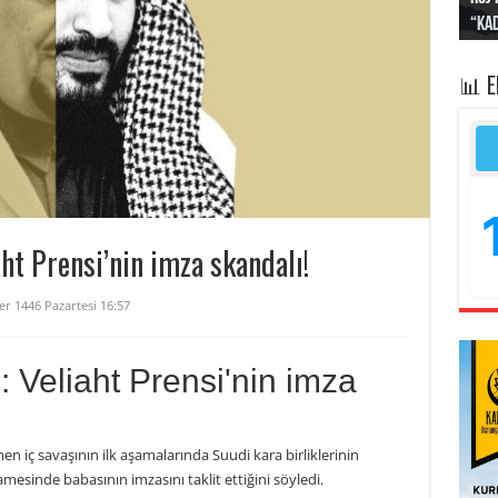
“Kad
Irak
yapt
kayı
bası
📊 
aht Prensi’nin imza skandalı!
er 1446 Pazartesi 16:57
ı: Veliaht Prensi'nin imza
men iç savaşının ilk aşamalarında Suudi kara birliklerinin
mesinde babasının imzasını taklit ettiğini söyledi.