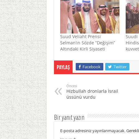
Suud Veliaht Prensi
Suudi 
Selman’ın Sözde “Değişim”
Hindis
Altındaki Kirli Siyaseti
kuvvet
Facebook
Twitter
Paylaş
Öncesi
Hizbullah dronlarla İsrail
üssünü vurdu
Bir yanıt yazın
E-posta adresiniz yayınlanmayacak.
Gerekli