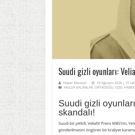
Suudi gizli oyunları: Veli
Haber Merkezi
19 Ağustos 2024 | 15 Saf
AKILDA KALANLAR
,
ORTADOĞU
,
ÖZEL HABER
Suudi gizli oyunlar
skandalı!
Suudi bir yetkili, Veliaht Prens MBS’nin, Ye
gönderilmesini öngören bir kraliyet kararna