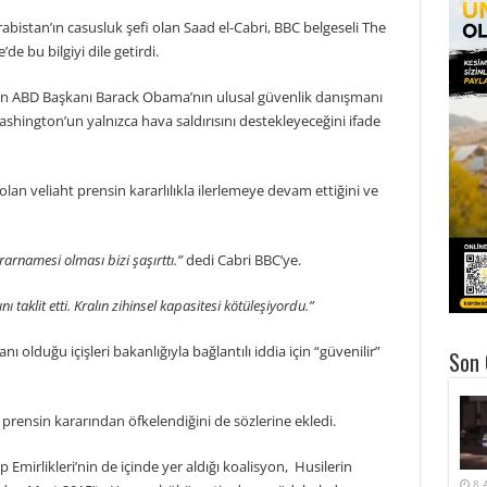
bistan’ın casusluk şefi olan Saad el-Cabri, BBC belgeseli The
e bu bilgiyi dile getirdi.
min ABD Başkanı Barack Obama’nın ulusal güvenlik danışmanı
ashington’un yalnızca hava saldırısını destekleyeceğini ifade
lan veliaht prensin kararlılıkla ilerlemeye devam ettiğini ve
rarnamesi olması bizi şaşırttı.”
dedi Cabri BBC’ye.
 taklit etti. Kralın zihinsel kapasitesi kötüleşiyordu.”
ı olduğu içişleri bakanlığıyla bağlantılı iddia için “güvenilir”
Son 
t prensin kararından öfkelendiğini de sözlerine ekledi.
Emirlikleri’nin de içinde yer aldığı koalisyon, Husilerin
8 