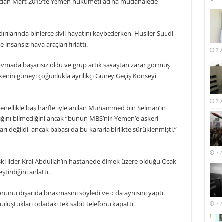
ından Mart 2015’te Yemen hükümeti adına müdahalede
rılarında binlerce sivil hayatını kaybederken, Husiler Suudi
 insansız hava araçları fırlattı.
7 
vmada başarısız oldu ve grup artık savaştan zarar görmüş
lkenin güneyi çoğunlukla ayrılıkçı Güney Geçiş Konseyi
7 
 genellikle baş harfleriyle anılan Muhammed bin Selman’ın
ğını bilmediğini ancak “bunun MBS’nin Yemen’e askeri
ı değildi, ancak babası da bu kararla birlikte sürüklenmişti.”
7 
eski lider Kral Abdullah’ın hastanede ölmek üzere olduğu Ocak
tirdiğini anlattı.
nu dışarıda bırakmasını söyledi ve o da aynısını yaptı.
uluştukları odadaki tek sabit telefonu kapattı.
7 