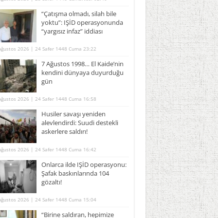
“Çatışma olmadı, silah bile
yoktu”: IŞİD operasyonunda
“yargısız infaz” iddiası
Ağustos 2026 | 24 Safer 1448 Cuma 23:22
7 Ağustos 1998… El Kaide’nin
kendini dünyaya duyurduğu
gün
Ağustos 2026 | 24 Safer 1448 Cuma 16:58
Husiler savaşı yeniden
alevlendirdi: Suudi destekli
askerlere saldırı!
Ağustos 2026 | 24 Safer 1448 Cuma 16:42
Onlarca ilde IŞİD operasyonu:
Şafak baskınlarında 104
gözaltı!
Ağustos 2026 | 24 Safer 1448 Cuma 15:04
“Birine saldıran, hepimize