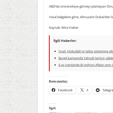
ABD’de üniversiteye gitmeyi planlayan Ömar 
Yasal belgelere göre, Almuzaini Dubai’den kaç
Kaynak: Mira Haber
İlgili Haberler:
İsrail, Hizbullah'ın telsiz sistemine s
Bureij kampında Yahudi terörü; ailel
6 ay içerisinde iki milyon Afgan sınır 
Bunu paylaş:
Facebook
X
Telegr
İlgili