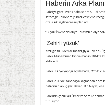
Haberin Arka Planı
Cabri’ye göre, Prens daha sonra Suudi Arabis
satacağını, ekonomiyi nasıl çeşitlendireceği
özgürlük sağlayacağını planladı.
“Büyük İskender’i duydunuz mu?” diye so
‘Zehirli yüzük’
Krallığın fiili lideri acımasızlığıyla ünlendi
Cabri, Muhammed bin Selman’ın 2014’te Kral 
iddia etti .
Cabri BBC’ye yaptığı açıklamada,
“Kralla el 
Cabri, 2017’de Kanada’ya kaçmadan önce kral
patronu olan İçişleri Bakanı Bin Nayef, kısa
Cabri’nin çocukları Ömer ve Sara ile damad
tutuluyor.