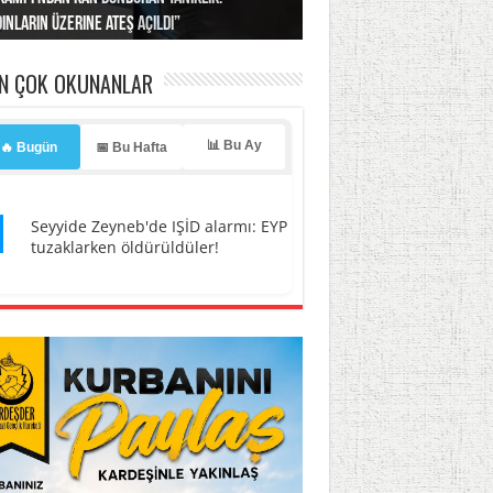
ınların üzerine ateş açıldı”
’a misilleme tehdidi!
ı… İsrail’in “timsah” planına fren!
tlar başladı
ldı, kabus yaşatıldı!
EN ÇOK OKUNANLAR
📊 Bu Ay
🔥 Bugün
📅 Bu Hafta
1
Seyyide Zeyneb'de IŞİD alarmı: EYP
tuzaklarken öldürüldüler!