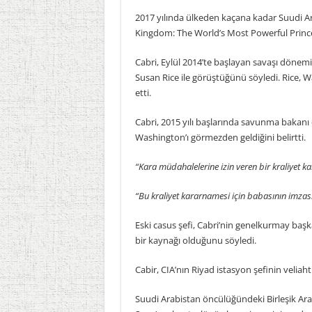
2017 yılında ülkeden kaçana kadar Suudi Ara
Kingdom: The World’s Most Powerful Prince’d
Cabri, Eylül 2014’te başlayan savaşı döne
Susan Rice ile görüştüğünü söyledi. Rice, W
etti.
Cabri, 2015 yılı başlarında savunma bakanı o
Washington’ı görmezden geldiğini belirtti.
“Kara müdahalelerine izin veren bir kraliyet ka
“Bu kraliyet kararnamesi için babasının imzasını
Eski casus şefi, Cabri’nin genelkurmay başkan
bir kaynağı olduğunu söyledi.
Cabir, CIA’nın Riyad istasyon şefinin veliah
Suudi Arabistan öncülüğündeki Birleşik Arap 