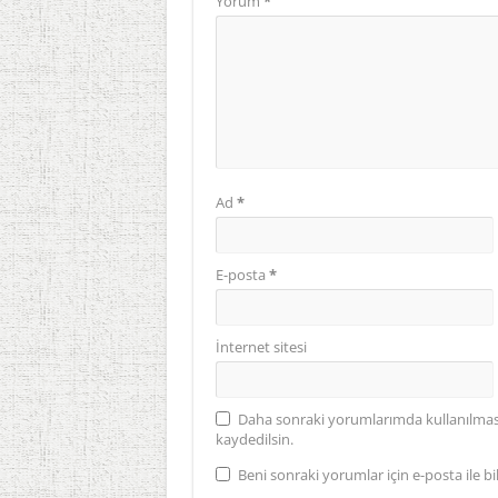
Yorum
*
Ad
*
E-posta
*
İnternet sitesi
Daha sonraki yorumlarımda kullanılması 
kaydedilsin.
Beni sonraki yorumlar için e-posta ile bil