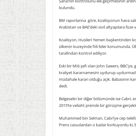
Sana’nın kontrolünü ele geçirmesinin ard
bulundu.
BM raporlarına göre, koalisyonun hava saldı
Arabistan ve BAE’deki sivil altyapılara füze ve
Koalisyon, Husileri Yemen başkentinden ko
ülkenin kuzeyinde fiili lider konumunda. Ü
tarafından kontrol ediliyor.
Eski bir MI6 şefi olan John Sawers, BBC’ye,
kraliyet kararnamesini uydurup uydurmadı
müdahale kararı olduğu açık. Babasının karar
dedi.
Belgeselin bir diğer bölümünde ise Cabri, 
2015’te veliaht prensle bir görüşme gerçekleş
Muhammed bin Selman, Cabri’ye cep telefonu
Prens casuslardan o kadar korkuyordu ki, b