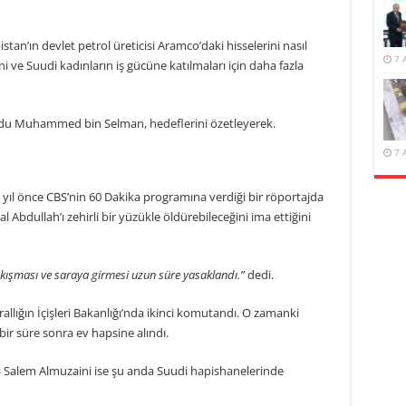
tan’ın devlet petrol üreticisi Aramco’daki hisselerini nasıl
7 
ni ve Suudi kadınların iş gücüne katılmaları için daha fazla
rdu Muhammed bin Selman, hedeflerini özetleyerek.
7 
. Üç yıl önce CBS’nin 60 Dakika programına verdiği bir röportajda
Abdullah’ı zehirli bir yüzükle öldürebileceğini ima ettiğini
sıkışması ve saraya girmesi uzun süre yasaklandı.”
dedi.
lığın İçişleri Bakanlığı’nda ikinci komutandı. O zamanki
 bir süre sonra ev hapsine alındı.
ı Salem Almuzaini ise şu anda Suudi hapishanelerinde