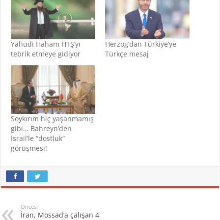
Yahudi Haham HTŞ’yı
Herzog’dan Türkiye’ye
tebrik etmeye gidiyor
Türkçe mesaj
Soykırım hiç yaşanmamış
gibi… Bahreyn’den
İsrail’le “dostluk”
görüşmesi!
Öncesi
İran, Mossad’a çalışan 4