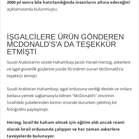
2000 yıl sonra bile hatırlandığında insanların altına edeceğini
’
açıklamasında bulunmuştu.
İŞGALCİLERE ÜRÜN GÖNDEREN
MCDONALD’S’A DA TEŞEKKÜR
ETMİŞTİ
Suudi Arabistan’ın sözde Hahambaşı Jacob Yisrael Herzog, askerlere
ve işgal güvenlik güçlerine yüzde 50 indirim sunan McDonald’s’a
teşekkür etmişti.
Suudi Arabistan Hahambaşı, işgal ordusuna verdiği destek ve onlara
bedava yemek sağlamasıyla bilinen “McDonald’s” zincirinin
İsrail’deki şubelerinden birinin önünde dururken çekilmiş bir
fotoğrafını paylaşmıştı.
Herzog, İsrail’de haham olmak için eğitim aldı ancak resmi
olarak İsrail ordusunda çalışıyor ve her zaman askerlere
tavsiyelerde bulunuyor.