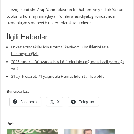
Herzog kendisini Arap Yarımadası’nın bir hahamı ve yeni bir Yahudi
toplumu kurmayı amaçlayan “dinler arası diyalog konusunda
uzmanlaşmış manevi bir lider” olarak tanımlıyor.
İlgili Haberler
Enkaz altındakiler için umut tükeniyor: "Kimliklerini asla
bilemeyeceğiz!"
2025 raporu: Dünyadaki sivil ölümlerinin çoğunda İsrail parmağı
var!
31 aylık esaret: 71 yaşındaki Hamas lideri tahliye oldu
Bunu paylaş:
Facebook
X
Telegram
İlgili