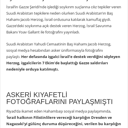
İsrail’in Gazze Şeridi’nde işlediği soykırım suçlarına cılız tepkiler veren
Suudi Arabistan tepkilere neden olurken Suudi Arabistan’ın Baş
Hahamı Jacob Herzog, İsrail ordusuna katılarak kamuflaj giydi.
Gazze’deki soykırıma açık destek veren Herzog, İsrail Savunma
Bakanı Yoav Gallant ile fotoğrafını yayınladı.
Suudi Arabistan Yahudi Cemaatinin Baş Hahamı Jacob Herzog,
sosyal medya hesabından asker üniformasıyla fotoğrafını
paylaştı.
Her defasında işgalci İsrail’e destek verdiğini söyleyen
Herzog, işgalcilerin 7 Ekim’de başlattığı Gazze saldırıları
nedeniyle orduya katılmıştı.
ASKERİ KIYAFETLİ
FOTOĞRAFLARINI PAYLAŞMIŞTI
Riyad’da ikamet eden Hahambaşı sosyal medya paylaşımında,
‘
İsrail halkının Filistinlilere vereceği karşılığın Dresden ve
Nagazaki’yi gülünç duruma düşüreceğini, verilen bu karşılığın