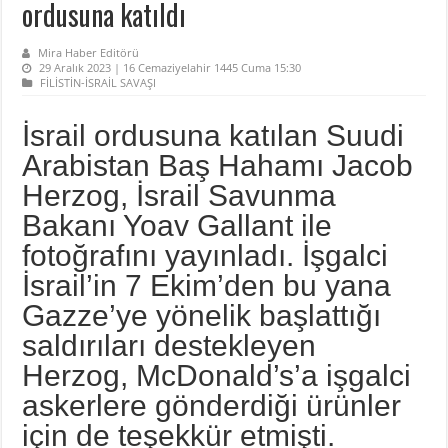
ordusuna katıldı
Mira Haber Editörü
29 Aralık 2023 | 16 Cemaziyelahir 1445 Cuma 15:30
FİLİSTİN-İSRAİL SAVAŞI
İsrail ordusuna katılan Suudi
Arabistan Baş Hahamı Jacob
Herzog, İsrail Savunma
Bakanı Yoav Gallant ile
fotoğrafını yayınladı. İşgalci
İsrail’in 7 Ekim’den bu yana
Gazze’ye yönelik başlattığı
saldırıları destekleyen
Herzog, McDonald’s’a işgalci
askerlere gönderdiği ürünler
için de teşekkür etmişti.