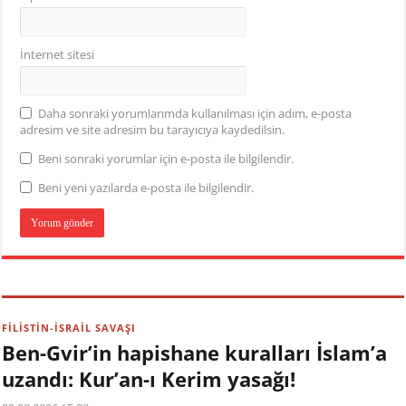
İnternet sitesi
Daha sonraki yorumlarımda kullanılması için adım, e-posta
adresim ve site adresim bu tarayıcıya kaydedilsin.
Beni sonraki yorumlar için e-posta ile bilgilendir.
Beni yeni yazılarda e-posta ile bilgilendir.
FİLİSTİN-İSRAİL SAVAŞI
Ben-Gvir’in hapishane kuralları İslam’a
uzandı: Kur’an-ı Kerim yasağı!