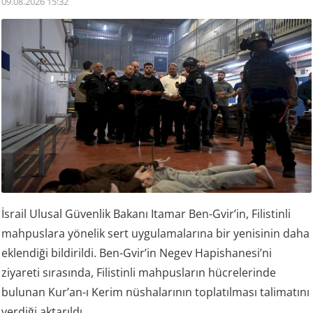
09.08.2026 15:32
İsrail Ulusal Güvenlik Bakanı Itamar Ben-Gvir’in, Filistinli
mahpuslara yönelik sert uygulamalarına bir yenisinin daha
eklendiği bildirildi. Ben-Gvir’in Negev Hapishanesi’ni
ziyareti sırasında, Filistinli mahpusların hücrelerinde
bulunan Kur’an-ı Kerim nüshalarının toplatılması talimatını
verdiği aktarıldı.