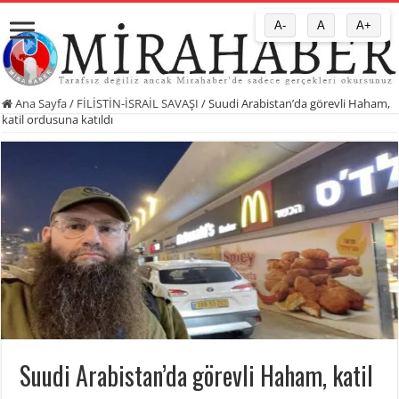
A-
A
A+
Ana Sayfa
/
FİLİSTİN-İSRAİL SAVAŞI
/
Suudi Arabistan’da görevli Haham,
katil ordusuna katıldı
Suudi Arabistan’da görevli Haham, katil