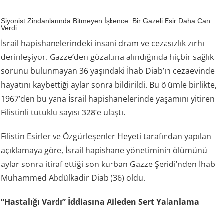
Siyonist Zindanlarında Bitmeyen İşkence: Bir Gazeli Esir Daha Can
Verdi
İsrail hapishanelerindeki insani dram ve cezasızlık zırhı
derinleşiyor. Gazze’den gözaltına alındığında hiçbir sağlık
sorunu bulunmayan 36 yaşındaki İhab Diab’ın cezaevinde
hayatını kaybettiği aylar sonra bildirildi. Bu ölümle birlikte,
1967’den bu yana İsrail hapishanelerinde yaşamını yitiren
Filistinli tutuklu sayısı 328’e ulaştı.
Filistin Esirler ve Özgürleşenler Heyeti tarafından yapılan
açıklamaya göre, İsrail hapishane yönetiminin ölümünü
aylar sonra itiraf ettiği son kurban Gazze Şeridi’nden İhab
Muhammed Abdülkadir Diab (36) oldu.
“Hastalığı Vardı” İddiasına Aileden Sert Yalanlama