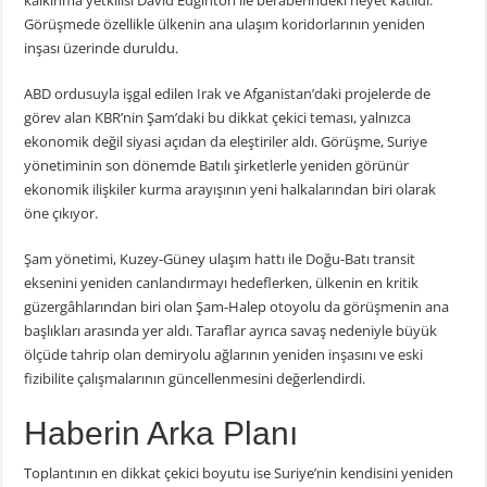
kalkınma yetkilisi David Edginton ile beraberindeki heyet katıldı.
Görüşmede özellikle ülkenin ana ulaşım koridorlarının yeniden
inşası üzerinde duruldu.
ABD ordusuyla işgal edilen Irak ve Afganistan’daki projelerde de
görev alan KBR’nin Şam’daki bu dikkat çekici teması, yalnızca
ekonomik değil siyasi açıdan da eleştiriler aldı. Görüşme, Suriye
yönetiminin son dönemde Batılı şirketlerle yeniden görünür
ekonomik ilişkiler kurma arayışının yeni halkalarından biri olarak
öne çıkıyor.
Şam yönetimi, Kuzey-Güney ulaşım hattı ile Doğu-Batı transit
eksenini yeniden canlandırmayı hedeflerken, ülkenin en kritik
güzergâhlarından biri olan Şam-Halep otoyolu da görüşmenin ana
başlıkları arasında yer aldı. Taraflar ayrıca savaş nedeniyle büyük
ölçüde tahrip olan demiryolu ağlarının yeniden inşasını ve eski
fizibilite çalışmalarının güncellenmesini değerlendirdi.
Haberin Arka Planı
Toplantının en dikkat çekici boyutu ise Suriye’nin kendisini yeniden