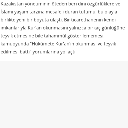
Kazakistan yönetiminin öteden beri dini özgürlüklere ve
İslami yaşam tarzına mesafeli duran tutumu, bu olayla
birlikte yeni bir boyuta ulaştı. Bir ticarethanenin kendi
imkanlarıyla Kur’an okunmasını yalnızca birkaç günlüğüne
teşvik etmesine bile tahammül gösterilememesi,
kamuoyunda “Hükümete Kur’an’ın okunması ve teşvik
edilmesi battı” yorumlarına yol açtı.
Kazakistan ve “laiklik”
Kazakistan rejimi kendisini laik bir devlet olarak tanımlıyor
ve resmi mevzuatında vatandaşların vicdan ve din
özgürlüğünü güvence altına aldığını belirtiyor. Aynı kanun,
insanların dini inançlarını yayma ve dini faaliyetlere katılma
hakkına sahip olduğunu da ifade ediyor.
Ancak uygulamada dini alan üzerindeki devlet denetimi
oldukça geniş.