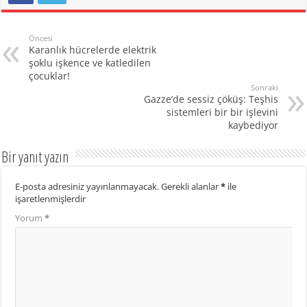
Öncesi
Karanlık hücrelerde elektrik
şoklu işkence ve katledilen
çocuklar!
Sonraki
Gazze’de sessiz çöküş: Teşhis
sistemleri bir bir işlevini
kaybediyor
Bir yanıt yazın
E-posta adresiniz yayınlanmayacak.
Gerekli alanlar
*
ile
işaretlenmişlerdir
Yorum
*