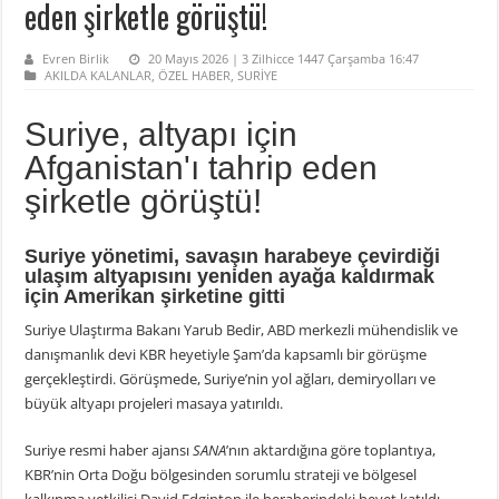
eden şirketle görüştü!
Evren Birlik
20 Mayıs 2026 | 3 Zilhicce 1447 Çarşamba 16:47
AKILDA KALANLAR
,
ÖZEL HABER
,
SURİYE
Suriye, altyapı için
Afganistan'ı tahrip eden
şirketle görüştü!
Suriye yönetimi, savaşın harabeye çevirdiği
ulaşım altyapısını yeniden ayağa kaldırmak
için Amerikan şirketine gitti
Suriye Ulaştırma Bakanı Yarub Bedir, ABD merkezli mühendislik ve
danışmanlık devi KBR heyetiyle Şam’da kapsamlı bir görüşme
gerçekleştirdi. Görüşmede, Suriye’nin yol ağları, demiryolları ve
büyük altyapı projeleri masaya yatırıldı.
Suriye resmi haber ajansı
SANA
’nın aktardığına göre toplantıya,
KBR’nin Orta Doğu bölgesinden sorumlu strateji ve bölgesel