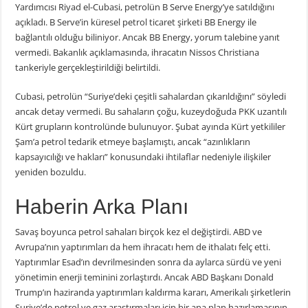
Yardımcısı Riyad el-Cubasi, petrolün B Serve Energy’ye satıldığını
açıkladı. B Serve’in küresel petrol ticaret şirketi BB Energy ile
bağlantılı olduğu biliniyor. Ancak BB Energy, yorum talebine yanıt
vermedi. Bakanlık açıklamasında, ihracatın Nissos Christiana
tankeriyle gerçekleştirildiği belirtildi.
Cubasi, petrolün “Suriye’deki çeşitli sahalardan çıkarıldığını” söyledi
ancak detay vermedi. Bu sahaların çoğu, kuzeydoğuda PKK uzantılı
Kürt grupların kontrolünde bulunuyor. Şubat ayında Kürt yetkililer
Şam’a petrol tedarik etmeye başlamıştı, ancak “azınlıkların
kapsayıcılığı ve hakları” konusundaki ihtilaflar nedeniyle ilişkiler
yeniden bozuldu.
Haberin Arka Planı
Savaş boyunca petrol sahaları birçok kez el değiştirdi. ABD ve
Avrupa’nın yaptırımları da hem ihracatı hem de ithalatı felç etti.
Yaptırımlar Esad’ın devrilmesinden sonra da aylarca sürdü ve yeni
yönetimin enerji teminini zorlaştırdı. Ancak ABD Başkanı Donald
Trump’ın haziranda yaptırımları kaldırma kararı, Amerikalı şirketlerin
Suriye’de petrol ve gaz araştırmaları için bir ana plan hazırlamasının