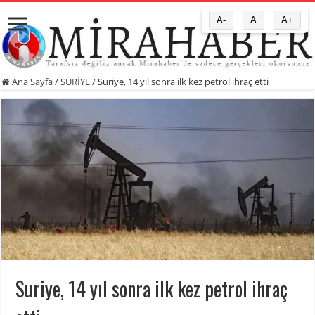
A-
A
A+
Ana Sayfa
/
SURİYE
/
Suriye, 14 yıl sonra ilk kez petrol ihraç etti
Suriye, 14 yıl sonra ilk kez petrol ihraç