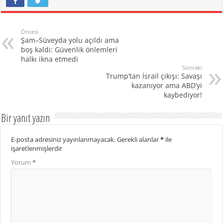
Öncesi
Şam–Süveyda yolu açıldı ama
boş kaldı: Güvenlik önlemleri
halkı ikna etmedi
Sonraki
Trump’tan İsrail çıkışı: Savaşı
kazanıyor ama ABD’yi
kaybediyor!
Bir yanıt yazın
E-posta adresiniz yayınlanmayacak.
Gerekli alanlar
*
ile
işaretlenmişlerdir
Yorum
*