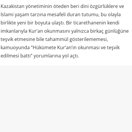
Kazakistan yönetiminin öteden beri dini özgürlüklere ve
İslami yaşam tarzına mesafeli duran tutumu, bu olayla
birlikte yeni bir boyuta ulaştı. Bir ticarethanenin kendi
imkanlarıyla Kur’an okunmasını yalnızca birkaç günlüğüne
teşvik etmesine bile tahammül gösterilememesi,
kamuoyunda “Hükümete Kur’an’ın okunması ve teşvik
edilmesi battı” yorumlarına yol açtı.
Kazakistan ve “laiklik”
Kazakistan rejimi kendisini laik bir devlet olarak tanımlıyor
ve resmi mevzuatında vatandaşların vicdan ve din
özgürlüğünü güvence altına aldığını belirtiyor. Aynı kanun,
insanların dini inançlarını yayma ve dini faaliyetlere katılma
hakkına sahip olduğunu da ifade ediyor.
Ancak uygulamada dini alan üzerindeki devlet denetimi