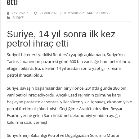
etti
Zeki Aydın
2 Eylül 2025 | 10 Rebiülevvel 1447 Salı 08:53
SURİYE
Suriye, 14 yıl sonra ilk kez
petrol ihraç etti
Suriyeli bir enerji yetkilisi Reuters’a yaptığı açıklamada, Suriye’nin
Tartus limanından pazartesi günü 600 bin varil ağır ham petrol ihraç
ettiğini bildirdi. Bu, ülkenin 14 yıl aradan sonra yaptığı ilk resmi
petrol ihracatı oldu.
Suriye, savaşın başlamasından bir yıl önce, 2010’da günde 380 bin
varil petrol ihraç ediyordu. Ancak Esad rejiminin zulmüne karşı
başlayan protestolar sonrası yıllar süren yıkıcı iç savaş, ekonomiyi ve
petrol üretimini çökertmişti. Geçtiğimiz Aralık’ta devrilen Beşşar
Esad’ın yerine gelen Şara hükümeti, ekonomiyi yeniden ayağa
kaldırma sözü vermişti.
Suriye Enerji Bakanlığı Petrol ve Doğalgazdan Sorumlu Müdür