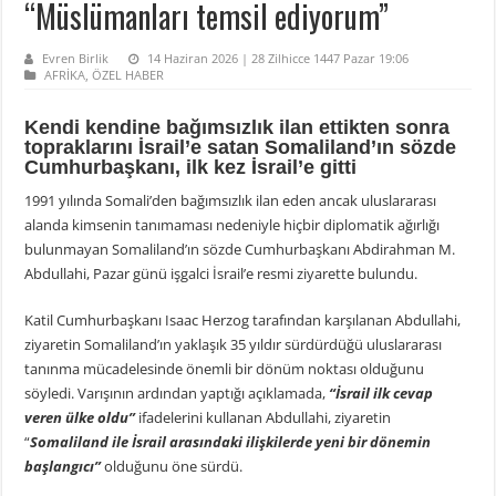
“Müslümanları temsil ediyorum”
Evren Birlik
14 Haziran 2026 | 28 Zilhicce 1447 Pazar 19:06
AFRİKA
,
ÖZEL HABER
Kendi kendine bağımsızlık ilan ettikten sonra
topraklarını İsrail’e satan Somaliland’ın sözde
Cumhurbaşkanı, ilk kez İsrail’e gitti
1991 yılında Somali’den bağımsızlık ilan eden ancak uluslararası
alanda kimsenin tanımaması nedeniyle hiçbir diplomatik ağırlığı
bulunmayan Somaliland’ın sözde Cumhurbaşkanı Abdirahman M.
Abdullahi, Pazar günü işgalci İsrail’e resmi ziyarette bulundu.
Katil Cumhurbaşkanı Isaac Herzog tarafından karşılanan Abdullahi,
ziyaretin Somaliland’ın yaklaşık 35 yıldır sürdürdüğü uluslararası
tanınma mücadelesinde önemli bir dönüm noktası olduğunu
söyledi. Varışının ardından yaptığı açıklamada,
“İsrail ilk cevap
veren ülke oldu”
ifadelerini kullanan Abdullahi, ziyaretin
“
Somaliland ile İsrail arasındaki ilişkilerde yeni bir dönemin
başlangıcı”
olduğunu öne sürdü.