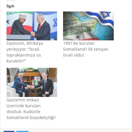
İlgili
Siyonizm, Afrika’ya
1991’de kurulan
yerleşiyor: “İsrail,
Somaliland’ı ilk tanıyan
topraklarımıza üs
İsrail oldu!
kurabilir!”
Gazze’nin enkazı
üzerinde kurulan
dostluk: Kudüs’te
Somaliland büyükelçiliği!