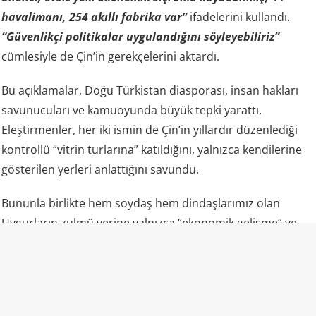
havalimanı, 254 akıllı fabrika var”
ifadelerini kullandı.
“Güvenlikçi politikalar uygulandığını söyleyebiliriz”
cümlesiyle de Çin’in gerekçelerini aktardı.
Bu açıklamalar, Doğu Türkistan diasporası, insan hakları
savunucuları ve kamuoyunda büyük tepki yarattı.
Eleştirmenler, her iki ismin de Çin’in yıllardır düzenlediği
kontrollü “vitrin turlarına” katıldığını, yalnızca kendilerine
gösterilen yerleri anlattığını savundu.
Bununla birlikte hem soydaş hem dindaşlarımız olan
Uygurların zulmü yerine yalnızca “ekonomik gelişme” ve
“fabrikalar” gündemde oldu.
“Camiler ibadete açık” propagandasının gerçek yüzü
Uluslararası raporlar ve uydu analizleri, lanse edilenden