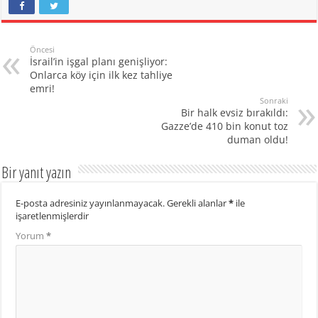
Öncesi
İsrail’in işgal planı genişliyor:
Onlarca köy için ilk kez tahliye
emri!
Sonraki
Bir halk evsiz bırakıldı:
Gazze’de 410 bin konut toz
duman oldu!
Bir yanıt yazın
E-posta adresiniz yayınlanmayacak.
Gerekli alanlar
*
ile
işaretlenmişlerdir
Yorum
*