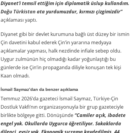
Diyanet’i temsil ettiğim için diplomatik üslup kullandım.
Doğu Türkistan
ata yurdumuzdur, kırmızı çizgimizdir”
açıklaması yaptı.
Diyanet gibi bir devlet kurumuna bağlı üst düzey bir ismin
Çin davetini kabul ederek Çin’in yararına medyaya
açıklamalar yapması, halk nezdinde infiale sebep oldu.
Uygur zulmünün hiç olmadığı kadar yoğunlaştığı bu
günlerde ise Çin’in propaganda diliyle konuşan tek kişi
Kaan olmadı.
İsmail Saymaz’dan da benzer açıklama
Temmuz 2026’da gazeteci İsmail Saymaz,
Türkiye
-Çin
Dostluk Vakfı’nın organizasyonuyla bir grup gazeteciyle
birlikte bölgeye gitti. Dönüşünde
“Camiler açık, ibadete
engel yok. Okullarda Uygurca öğretiliyor. Sokaklarda
dilenci, evsiz yok. Ekonomik sıçrama kaydedilmiş, 44