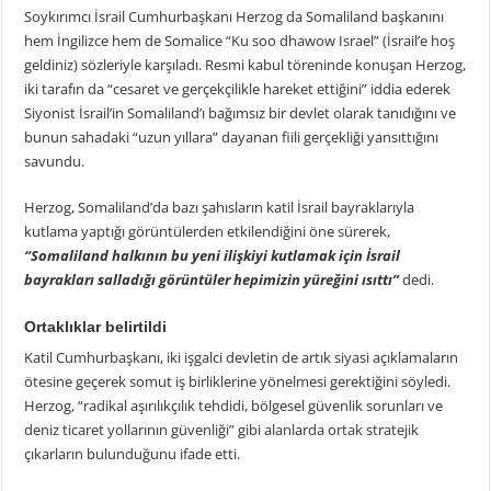
Soykırımcı İsrail Cumhurbaşkanı Herzog da Somaliland başkanını
hem İngilizce hem de Somalice “Ku soo dhawow Israel” (İsrail’e hoş
geldiniz) sözleriyle karşıladı. Resmi kabul töreninde konuşan Herzog,
iki tarafın da “cesaret ve gerçekçilikle hareket ettiğini” iddia ederek
Siyonist İsrail’in Somaliland’ı bağımsız bir devlet olarak tanıdığını ve
bunun sahadaki “uzun yıllara” dayanan fiili gerçekliği yansıttığını
savundu.
Herzog, Somaliland’da bazı şahısların katil İsrail bayraklarıyla
kutlama yaptığı görüntülerden etkilendiğini öne sürerek,
“Somaliland halkının bu yeni ilişkiyi kutlamak için İsrail
bayrakları salladığı görüntüler hepimizin yüreğini ısıttı”
dedi.
Ortaklıklar belirtildi
Katil Cumhurbaşkanı, iki işgalci devletin de artık siyasi açıklamaların
ötesine geçerek somut iş birliklerine yönelmesi gerektiğini söyledi.
Herzog, “radikal aşırılıkçılık tehdidi, bölgesel güvenlik sorunları ve
deniz ticaret yollarının güvenliği” gibi alanlarda ortak stratejik
çıkarların bulunduğunu ifade etti.