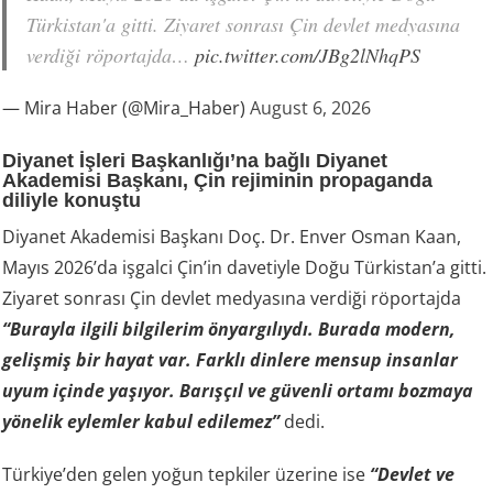
Türkistan'a gitti. Ziyaret sonrası Çin devlet medyasına
verdiği röportajda…
pic.twitter.com/JBg2lNhqPS
— Mira Haber (@Mira_Haber)
August 6, 2026
Diyanet İşleri Başkanlığı’na bağlı Diyanet
Akademisi Başkanı, Çin rejiminin propaganda
diliyle konuştu
Diyanet Akademisi Başkanı Doç. Dr. Enver Osman Kaan,
Mayıs 2026’da işgalci Çin’in davetiyle Doğu Türkistan’a gitti.
Ziyaret sonrası Çin devlet medyasına verdiği röportajda
“Burayla ilgili bilgilerim önyargılıydı. Burada modern,
gelişmiş bir hayat var. Farklı dinlere mensup insanlar
uyum içinde yaşıyor. Barışçıl ve güvenli ortamı bozmaya
yönelik eylemler kabul edilemez”
dedi.
Türkiye’den gelen yoğun tepkiler üzerine ise
“Devlet ve