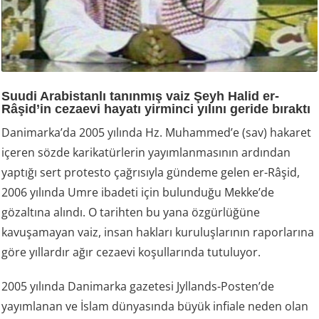
Suudi Arabistanlı tanınmış vaiz Şeyh Halid er-
Râşid’in cezaevi hayatı yirminci yılını geride bıraktı
Danimarka’da 2005 yılında Hz. Muhammed’e (sav) hakaret
içeren sözde karikatürlerin yayımlanmasının ardından
yaptığı sert protesto çağrısıyla gündeme gelen er-Râşid,
2006 yılında Umre ibadeti için bulunduğu Mekke’de
gözaltına alındı. O tarihten bu yana özgürlüğüne
kavuşamayan vaiz, insan hakları kuruluşlarının raporlarına
göre yıllardır ağır cezaevi koşullarında tutuluyor.
2005 yılında Danimarka gazetesi Jyllands-Posten’de
yayımlanan ve İslam dünyasında büyük infiale neden olan