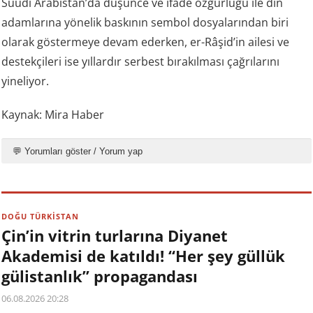
Suudi Arabistan’da düşünce ve ifade özgürlüğü ile din
adamlarına yönelik baskının sembol dosyalarından biri
olarak göstermeye devam ederken, er-Râşid’in ailesi ve
destekçileri ise yıllardır serbest bırakılması çağrılarını
yineliyor.
Kaynak: Mira Haber
💬 Yorumları göster / Yorum yap
DOĞU TÜRKİSTAN
Çin’in vitrin turlarına Diyanet
Akademisi de katıldı! “Her şey güllük
gülistanlık” propagandası
06.08.2026 20:28