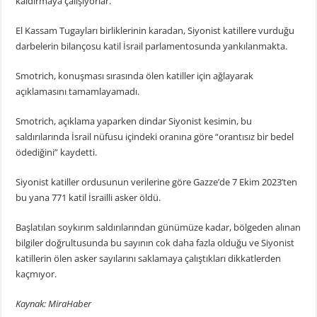
kaldırmaya çalışıyorlar.
El Kassam Tugayları birliklerinin karadan, Siyonist katillere vurduğu
darbelerin bilançosu katil İsrail parlamentosunda yankılanmakta.
Smotrich, konuşması sırasında ölen katiller için ağlayarak
açıklamasını tamamlayamadı.
Smotrich, açıklama yaparken dindar Siyonist kesimin, bu
saldırılarında İsrail nüfusu içindeki oranına göre “orantısız bir bedel
ödediğini” kaydetti.
Siyonist katiller ordusunun verilerine göre Gazze’de 7 Ekim 2023’ten
bu yana 771 katil İsrailli asker öldü.
Başlatılan soykırım saldırılarından günümüze kadar, bölgeden alınan
bilgiler doğrultusunda bu sayının cok daha fazla olduğu ve Siyonist
katillerin ölen asker sayılarını saklamaya çalıştıkları dikkatlerden
kaçmıyor.
Kaynak: MiraHaber