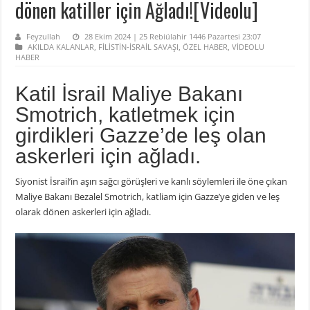
dönen katiller için Ağladı![Videolu]
Feyzullah
28 Ekim 2024 | 25 Rebiülahir 1446 Pazartesi 23:07
AKILDA KALANLAR
,
FİLİSTİN-İSRAİL SAVAŞI
,
ÖZEL HABER
,
VİDEOLU
HABER
Katil İsrail Maliye Bakanı
Smotrich, katletmek için
girdikleri Gazze’de leş olan
askerleri için ağladı.
Siyonist İsrail’in aşırı sağcı görüşleri ve kanlı söylemleri ile öne çıkan
Maliye Bakanı Bezalel Smotrich, katliam için Gazze’ye giden ve leş
olarak dönen askerleri için ağladı.