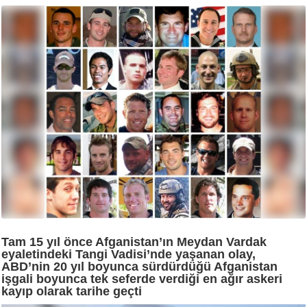
Tam 15 yıl önce Afganistan’ın Meydan Vardak
eyaletindeki Tangi Vadisi’nde yaşanan olay,
ABD’nin 20 yıl boyunca sürdürdüğü Afganistan
işgali boyunca tek seferde verdiği en ağır askeri
kayıp olarak tarihe geçti