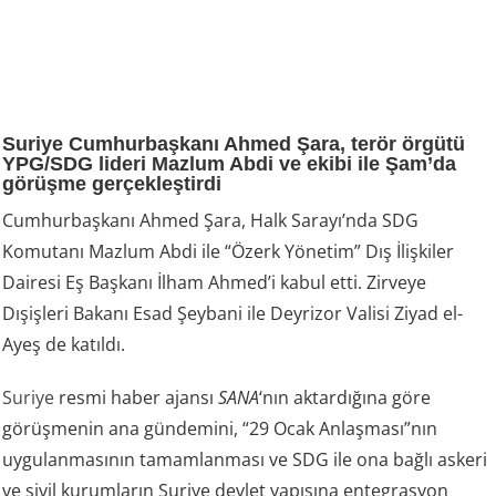
Suriye Cumhurbaşkanı Ahmed Şara, terör örgütü
YPG/SDG lideri Mazlum Abdi ve ekibi ile Şam’da
görüşme gerçekleştirdi
Cumhurbaşkanı Ahmed Şara, Halk Sarayı’nda SDG
Komutanı Mazlum Abdi ile “Özerk Yönetim” Dış İlişkiler
Dairesi Eş Başkanı İlham Ahmed’i kabul etti. Zirveye
Dışişleri Bakanı Esad Şeybani ile Deyrizor Valisi Ziyad el-
Ayeş de katıldı.
Suriye
resmi haber ajansı
SANA
‘nın aktardığına göre
görüşmenin ana gündemini, “29 Ocak Anlaşması”nın
uygulanmasının tamamlanması ve SDG ile ona bağlı askeri
ve sivil kurumların Suriye devlet yapısına entegrasyon