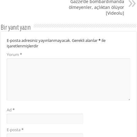
Gazze’de bombardımanda
ölmeyenler, açlıktan ölüyor
[Videolu]
Bir yanıt yazın
E-posta adresiniz yayınlanmayacak.
Gerekli alanlar
*
ile
işaretlenmişlerdir
Yorum
*
Ad
*
E-posta
*