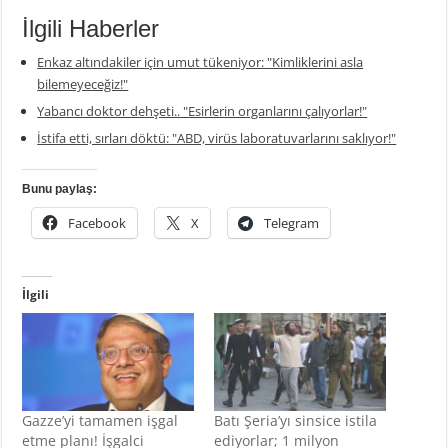
İlgili Haberler
Enkaz altındakiler için umut tükeniyor: "Kimliklerini asla
bilemeyeceğiz!"
Yabancı doktor dehşeti.. "Esirlerin organlarını çalıyorlar!"
İstifa etti, sırları döktü: "ABD, virüs laboratuvarlarını saklıyor!"
Bunu paylaş:
Facebook
X
Telegram
İlgili
Gazze’yi tamamen işgal
Batı Şeria’yı sinsice istila
etme planı! İşgalci
ediyorlar; 1 milyon