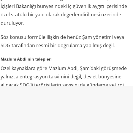
İçişleri Bakanlığı bünyesindeki iç güvenlik aygıtı içerisinde
özel statülü bir yapı olarak değerlendirilmesi üzerinde
duruluyor.
Söz konusu formüle ilişkin de henüz Şam yönetimi veya
SDG tarafından resmi bir doğrulama yapılmış değil.
Mazlum Abdi’nin talepleri
Özel kaynaklara göre Mazlum Abdi, Şam’daki görüşmede
yalnızca entegrasyon takvimini değil, devlet bünyesine
alınacak SDG’li teröristlerin sayısını da gündeme getirdi.
Abdi’nin, Suriye Savunma Bakanlığı bünyesinde
oluşturulacak birliklere daha fazla SDG mensubunun dahil
edilmesini talep ettiği belirtilirken, örgütün
feshedilmesinin ise tüm entegrasyon adımlarının
tamamlanmasının ardından açıklanmasını istediği ifade