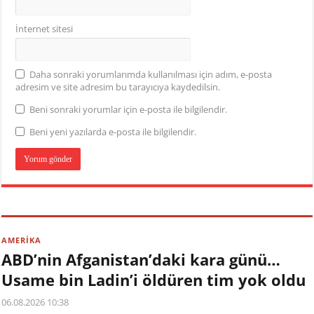
İnternet sitesi
Daha sonraki yorumlarımda kullanılması için adım, e-posta
adresim ve site adresim bu tarayıcıya kaydedilsin.
Beni sonraki yorumlar için e-posta ile bilgilendir.
Beni yeni yazılarda e-posta ile bilgilendir.
AMERİKA
ABD’nin Afganistan’daki kara günü…
Usame bin Ladin’i öldüren tim yok oldu
06.08.2026 10:38