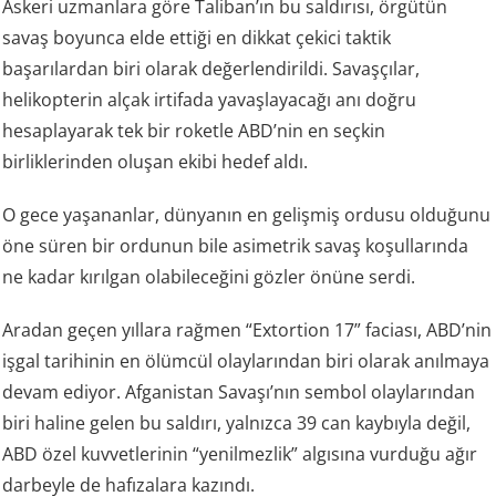
Askeri uzmanlara göre Taliban’ın bu saldırısı, örgütün
savaş boyunca elde ettiği en dikkat çekici taktik
başarılardan biri olarak değerlendirildi. Savaşçılar,
helikopterin alçak irtifada yavaşlayacağı anı doğru
hesaplayarak tek bir roketle ABD’nin en seçkin
birliklerinden oluşan ekibi hedef aldı.
O gece yaşananlar, dünyanın en gelişmiş ordusu olduğunu
öne süren bir ordunun bile asimetrik savaş koşullarında
ne kadar kırılgan olabileceğini gözler önüne serdi.
Aradan geçen yıllara rağmen “Extortion 17” faciası, ABD’nin
işgal tarihinin en ölümcül olaylarından biri olarak anılmaya
devam ediyor. Afganistan Savaşı’nın sembol olaylarından
biri haline gelen bu saldırı, yalnızca 39 can kaybıyla değil,
ABD özel kuvvetlerinin “yenilmezlik” algısına vurduğu ağır
darbeyle de hafızalara kazındı.