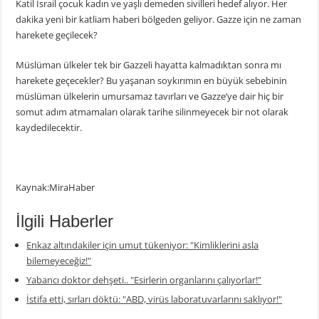
Katil İsrail çocuk kadın ve yaşlı demeden sivilleri hedef alıyor. Her
dakika yeni bir katliam haberi bölgeden geliyor. Gazze için ne zaman
harekete geçilecek?
Müslüman ülkeler tek bir Gazzeli hayatta kalmadıktan sonra mı
harekete geçecekler? Bu yaşanan soykırımın en büyük sebebinin
müslüman ülkelerin umursamaz tavırları ve Gazze’ye dair hiç bir
somut adım atmamaları olarak tarihe silinmeyecek bir not olarak
kaydedilecektir.
Kaynak:MiraHaber
İlgili Haberler
Enkaz altındakiler için umut tükeniyor: "Kimliklerini asla
bilemeyeceğiz!"
Yabancı doktor dehşeti.. "Esirlerin organlarını çalıyorlar!"
İstifa etti, sırları döktü: "ABD, virüs laboratuvarlarını saklıyor!"