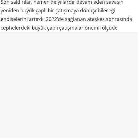
Son saldırılar, Yemen’de yıllardır devam eden savaşın
yeniden büyük çaplı bir çatışmaya dönüşebileceği
endişelerini artırdı. 2022’de sağlanan ateşkes sonrasında
cephelerdeki büyük çaplı çatışmalar önemli ölçüde
durmuş, ancak taraflar arasındaki siyasi ve askeri gerilim
tamamen sona ermemişti.
6 Ağustos’taki saldırılar ise bu görece sakin dönemin
ardından Yemen’de yaşanan en ciddi askeri tırmanışlardan
biri olarak değerlendiriliyor. Özellikle Marib ve Hadramut
gibi stratejik bölgelerde askeri kampların aynı operasyon
kapsamında hedef alınması, Husilerin yalnızca münferit
saldırılar gerçekleştirmediğini, daha kapsamlı bir askeri
mesaj vermeye çalıştığını gösteriyor.
Marib neden kritik?
Husilerin özellikle Marib’i hedef alması dikkat çekiyor.