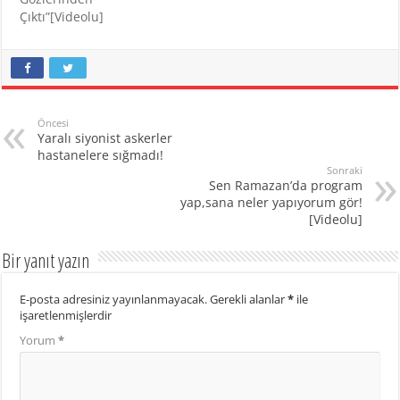
Çıktı”[Videolu]
Öncesi
Yaralı siyonist askerler
hastanelere sığmadı!
Sonraki
Sen Ramazan’da program
yap,sana neler yapıyorum gör!
[Videolu]
Bir yanıt yazın
E-posta adresiniz yayınlanmayacak.
Gerekli alanlar
*
ile
işaretlenmişlerdir
Yorum
*