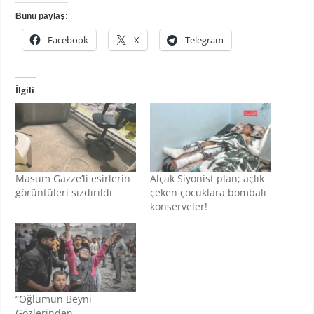
Bunu paylaş:
Facebook
X
Telegram
İlgili
Masum Gazze’li esirlerin
Alçak Siyonist plan; açlık
görüntüleri sızdırıldı
çeken çocuklara bombalı
konserveler!
“Oğlumun Beyni
Gözlerinden