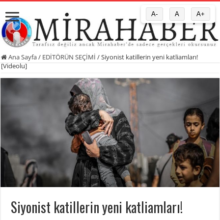
A-
A
A+
Ana Sayfa
/
EDİTÖRÜN SEÇİMİ
/
Siyonist katillerin yeni katliamları!
[Videolu]
Siyonist katillerin yeni katliamları!