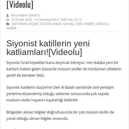
[Videolu]
Mira Haber Editörü
19 Aralık 2023 | 6 Cemaziyelahir 1445 Salı 23:13
EDİTÖRÜN SEÇİMİ
,
FİLİSTİN-İSRAİL SAVAŞI
,
ÖZEL HABER
,
VİDEOLU
HABER
Siyonist katillerin yeni
katliamları![Videolu]
Siyonist İsrail köpekleri kana doymak bilmiyor. Her dakika yeni bir
katliam haberi gelen Gazze’de masum siviller ile müslüman ülkelerin
şerefi de beraber öldü.
Siyonist katillerin Gazze’nin Deir Al Balah semtinde sivil yerleşim
yerlerine düzenlemiş olduğu saldırılar sonucunda çok sayıda
mazlum sivilin hayatını kaybettiği bildirildi.
Bölgeden alınan bilgiler doğrultusunda bir çok masum sivilin de
yaralı olduğu alınan bilgiler arasında.