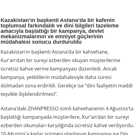
Kazakistan’ın başkenti Astana’da bir kafenin
toplumsal farkındalık ve dini bilgileri tazeleme
amacıyla başlattığı bir kampanya, devlet
mekanizmalarının ve emniyet güçlerinin
müdahalesi sonucu durduruldu
Kazakistan’ın başkenti Astana’da bir kahvehane,
Kur’an’dan bir sureyi ezberden okuyan müşterilerine
ücretsiz kahve verme kampanyası düzenledi. Ancak
kampanya, yetkililerin müdahalesiyle daha süresi
dolmadan sona erdirildi. Gerekçe ise “dini faaliyetin maddi
teşvikle ilişkilendirilmesi”.
Astana’daki ZHANPRESSO isimli kahvehanenin 4 Ağustos’ta
başlattığı kampanyada müşterilere, Kur’an’dan bir sureyi
ezberden okumaları karşılığında ücretsiz kahve veriliyordu.
10 Ağustos’a kadar sürmesi planlanan kampanya ise Din