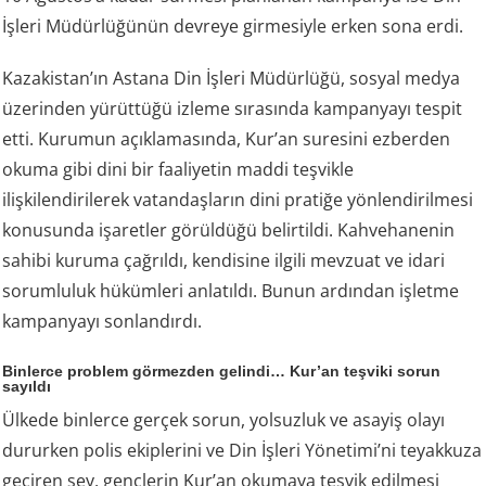
İşleri Müdürlüğünün devreye girmesiyle erken sona erdi.
Kazakistan’ın Astana Din İşleri Müdürlüğü, sosyal medya
üzerinden yürüttüğü izleme sırasında kampanyayı tespit
etti. Kurumun açıklamasında, Kur’an suresini ezberden
okuma gibi dini bir faaliyetin maddi teşvikle
ilişkilendirilerek vatandaşların dini pratiğe yönlendirilmesi
konusunda işaretler görüldüğü belirtildi. Kahvehanenin
sahibi kuruma çağrıldı, kendisine ilgili mevzuat ve idari
sorumluluk hükümleri anlatıldı. Bunun ardından işletme
kampanyayı sonlandırdı.
Binlerce problem görmezden gelindi… Kur’an teşviki sorun
sayıldı
Ülkede binlerce gerçek sorun, yolsuzluk ve asayiş olayı
dururken polis ekiplerini ve Din İşleri Yönetimi’ni teyakkuza
geçiren şey, gençlerin Kur’an okumaya teşvik edilmesi