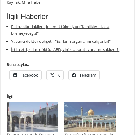
Kaynak: Mira Haber
İlgili Haberler
Enkaz altındakiler için umut tükeniyor: "Kimliklerini asla
bilemeyeceğiz!"
Yabancı doktor dehşeti.. "Esirlerin organlarını çalıyorlar!"
İstifa etti, sırları döktü: "ABD, virüs laboratuvarlarını saklıyor!"
Bunu paylaş:
Facebook
X
Telegram
İlgili
Şiilerin mabedi Seyyide
Suriye’de Şii mezhepçiliği