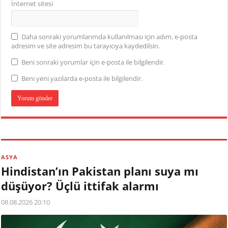
İnternet sitesi
Daha sonraki yorumlarımda kullanılması için adım, e-posta
adresim ve site adresim bu tarayıcıya kaydedilsin.
Beni sonraki yorumlar için e-posta ile bilgilendir.
Beni yeni yazılarda e-posta ile bilgilendir.
ASYA
Hindistan’ın Pakistan planı suya mı
düşüyor? Üçlü ittifak alarmı
08.08.2026 20:10