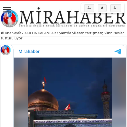
A-
A
A+
Ana Sayfa
/
AKILDA KALANLAR
/
Şam’da Şii ezan tartışması; Sünni sesler
susturuluyor