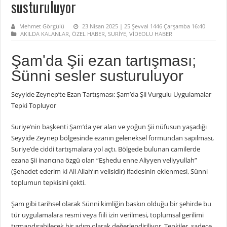
susturuluyor
Mehmet Görgülü
23 Nisan 2025 | 25 Şevval 1446 Çarşamba 16:40
AKILDA KALANLAR
,
ÖZEL HABER
,
SURİYE
,
VİDEOLU HABER
Şam'da Şii ezan tartışması;
Sünni sesler susturuluyor
Seyyide Zeynep’te Ezan Tartışması: Şam’da Şii Vurgulu Uygulamalar
Tepki Topluyor
Suriye’nin başkenti Şam’da yer alan ve yoğun Şii nüfusun yaşadığı
Seyyide Zeynep bölgesinde ezanın geleneksel formundan sapılması,
Suriye’de ciddi tartışmalara yol açtı. Bölgede bulunan camilerde
ezana Şii inancına özgü olan “Eşhedu enne Aliyyen veliyyullah”
(Şehadet ederim ki Ali Allah’ın velisidir) ifadesinin eklenmesi, Sünni
toplumun tepkisini çekti.
Şam gibi tarihsel olarak Sünni kimliğin baskın olduğu bir şehirde bu
tür uygulamalara resmi veya fiili izin verilmesi, toplumsal gerilimi
tırmandırabilecek bir adım olarak değerlendiriliyor. Tepkiler, sadece