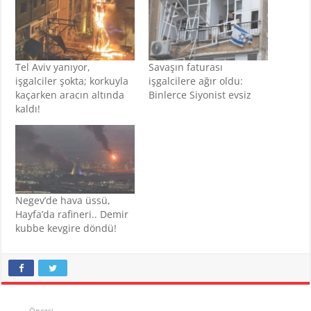
Tel Aviv yanıyor,
Savaşın faturası
işgalciler şokta; korkuyla
işgalcilere ağır oldu:
kaçarken aracın altında
Binlerce Siyonist evsiz
kaldı!
Negev’de hava üssü,
Hayfa’da rafineri.. Demir
kubbe kevgire döndü!
Öncesi