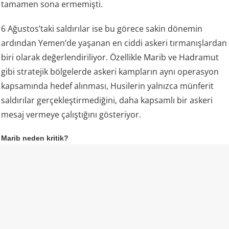
tamamen sona ermemişti.
6 Ağustos’taki saldırılar ise bu görece sakin dönemin
ardından Yemen’de yaşanan en ciddi askeri tırmanışlardan
biri olarak değerlendiriliyor. Özellikle Marib ve Hadramut
gibi stratejik bölgelerde askeri kampların aynı operasyon
kapsamında hedef alınması, Husilerin yalnızca münferit
saldırılar gerçekleştirmediğini, daha kapsamlı bir askeri
mesaj vermeye çalıştığını gösteriyor.
Marib neden kritik?
Husilerin özellikle Marib’i hedef alması dikkat çekiyor.
Marib, Yemen hükümetinin kuzeydeki en önemli
kalelerinden biri olmasının yanı sıra ülkenin enerji
kaynakları açısından da stratejik öneme sahip. Bölgedeki
petrol ve doğal gaz sahaları ile enerji altyapısı, Yemen’deki
güç mücadelesinin en önemli unsurlarından biri.