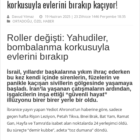
korkusuyla evlerini bırakıp kaçıyor!
Davud Yılmaz
19 Haziran 2025 | 23 Zilhicce 1446 Perşembe 18:35
ORTADOĞU
,
ÖZEL HABER
Roller değişti: Yahudiler,
bombalanma korkusuyla
evlerini bırakıp
İsrail, yıllardır başkalarına yıkım ihraç ederken
bu kez kendi içinde sirenlerin, füzelerin ve
panikle kaçışan sivillerin gölgesinde yaşamaya
başladı. İran’la yaşanan çatışmaların ardından,
işgalcilerin inşa ettiği “güvenli hayat”
illüzyonu birer birer yerle bir oldu.
İbranice yayın yapan Yediot Ahronot’un haberine göre, sadece
geçen hafta Rişon Leziyon, Petah Tikva, Bnei Brak, Bat Yam, Ramat
Gan, Hayfa ve Tamra’da isabet alan noktalarda 24 yerleşimci öldü.
Bu süreçte “demir kubbe”, adeta “toz dumana” döndü.