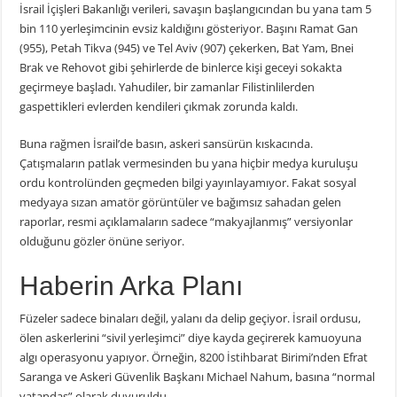
İsrail İçişleri Bakanlığı verileri, savaşın başlangıcından bu yana tam 5
bin 110 yerleşimcinin evsiz kaldığını gösteriyor. Başını Ramat Gan
(955), Petah Tikva (945) ve Tel Aviv (907) çekerken, Bat Yam, Bnei
Brak ve Rehovot gibi şehirlerde de binlerce kişi geceyi sokakta
geçirmeye başladı. Yahudiler, bir zamanlar Filistinlilerden
gaspettikleri evlerden kendileri çıkmak zorunda kaldı.
Buna rağmen İsrail’de basın, askeri sansürün kıskacında.
Çatışmaların patlak vermesinden bu yana hiçbir medya kuruluşu
ordu kontrolünden geçmeden bilgi yayınlayamıyor. Fakat sosyal
medyaya sızan amatör görüntüler ve bağımsız sahadan gelen
raporlar, resmi açıklamaların sadece “makyajlanmış” versiyonlar
olduğunu gözler önüne seriyor.
Haberin Arka Planı
Füzeler sadece binaları değil, yalanı da delip geçiyor. İsrail ordusu,
ölen askerlerini “sivil yerleşimci” diye kayda geçirerek kamuoyuna
algı operasyonu yapıyor. Örneğin, 8200 İstihbarat Birimi’nden Efrat
Saranga ve Askeri Güvenlik Başkanı Michael Nahum, basına “normal
vatandaş” olarak duyuruldu.