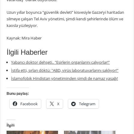
Uzun yıllar boyunca “güvenlik devleti” kisvesiyle Gazze’yi haritadan
silmeye çalışan Tel Aviv yönetimi, şimdi kendi şehirlerinde ölüm ve
kaosla yüzleşiyor.
Kaynak: Mira Haber
İlgili Haberler
Yabancı doktor dehşeti.. "Esirlerin organlarını çalıyorlar!"
İstifa etti, sırları döktü: "ABD, virüs laboratuvarlarını saklıyor!"
İslamofobik Hindistan yönetiminden şimdi de namaz yasağı!
Bunu paylaş:
Facebook
X
Telegram
İlgili