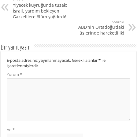
Yiyecek kuyruğunda tuzak:
İsrail, yardım bekleyen
Gazzelilere ölüm yağdırdı!
Sonraki
ABD’nin Ortadoğu’daki
üslerinde hareketlilik!
Bir yanıt yazın
E-posta adresiniz yayınlanmayacak.
Gerekli alanlar
*
ile
işaretlenmişlerdir
Yorum
*
Ad
*