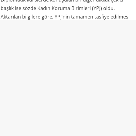
başlık ise sözde Kadın Koruma Birimleri (YPJ) oldu.
Aktarılan bilgilere göre, YPJ’nin tamamen tasfiye edilmesi
yerine, “terörle mücadele” görevleri üstlenecek şekilde
İçişleri Bakanlığı bünyesindeki iç güvenlik aygıtı içerisinde
özel statülü bir yapı olarak değerlendirilmesi üzerinde
duruluyor.
Söz konusu formüle ilişkin de henüz Şam yönetimi veya
SDG tarafından resmi bir doğrulama yapılmış değil.
Mazlum Abdi’nin talepleri
Özel kaynaklara göre Mazlum Abdi, Şam’daki görüşmede
yalnızca entegrasyon takvimini değil, devlet bünyesine
alınacak SDG’li teröristlerin sayısını da gündeme getirdi.
Abdi’nin, Suriye Savunma Bakanlığı bünyesinde