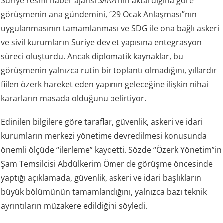
Suriye
resmi haber ajansı
SANA
‘nın aktardığına göre
görüşmenin ana gündemini, “29 Ocak Anlaşması”nın
uygulanmasının tamamlanması ve SDG ile ona bağlı askeri
ve sivil kurumların Suriye devlet yapısına entegrasyon
süreci oluşturdu. Ancak diplomatik kaynaklar, bu
görüşmenin yalnızca rutin bir toplantı olmadığını, yıllardır
fiilen özerk hareket eden yapının geleceğine ilişkin nihai
kararların masada olduğunu belirtiyor.
Edinilen bilgilere göre taraflar, güvenlik, askeri ve idari
kurumların merkezi yönetime devredilmesi konusunda
önemli ölçüde “ilerleme” kaydetti. Sözde “Özerk Yönetim”in
Şam Temsilcisi Abdülkerim Ömer de görüşme öncesinde
yaptığı açıklamada, güvenlik, askeri ve idari başlıkların
büyük bölümünün tamamlandığını, yalnızca bazı teknik
ayrıntıların müzakere edildiğini söyledi.