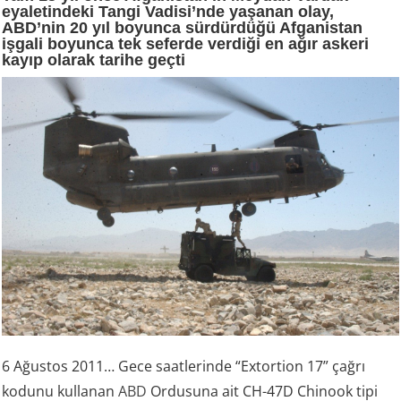
eyaletindeki Tangi Vadisi’nde yaşanan olay,
ABD’nin 20 yıl boyunca sürdürdüğü Afganistan
işgali boyunca tek seferde verdiği en ağır askeri
kayıp olarak tarihe geçti
6 Ağustos 2011… Gece saatlerinde “Extortion 17” çağrı
kodunu kullanan
ABD
Ordusuna ait CH-47D Chinook tipi