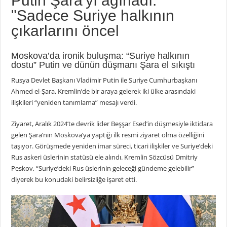
Putin Şara'yı ağırladı:
"Sadece Suriye halkının
çıkarlarını öncel
Moskova’da ironik buluşma: “Suriye halkının
dostu” Putin ve dünün düşmanı Şara el sıkıştı
Rusya Devlet Başkanı Vladimir Putin ile Suriye Cumhurbaşkanı
Ahmed el-Şara, Kremlin’de bir araya gelerek iki ülke arasındaki
ilişkileri “yeniden tanımlama” mesajı verdi.
Ziyaret, Aralık 2024’te devrik lider Beşşar Esed’in düşmesiyle iktidara
gelen Şara’nın Moskova’ya yaptığı ilk resmi ziyaret olma özelliğini
taşıyor. Görüşmede yeniden imar süreci, ticari ilişkiler ve Suriye’deki
Rus askeri üslerinin statüsü ele alındı. Kremlin Sözcüsü Dmitriy
Peskov, “Suriye’deki Rus üslerinin geleceği gündeme gelebilir”
diyerek bu konudaki belirsizliğe işaret etti.