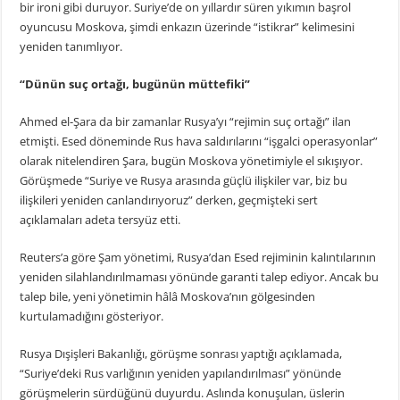
bir ironi gibi duruyor. Suriye’de on yıllardır süren yıkımın başrol
oyuncusu Moskova, şimdi enkazın üzerinde “istikrar” kelimesini
yeniden tanımlıyor.
“Dünün suç ortağı, bugünün müttefiki”
Ahmed el-Şara da bir zamanlar Rusya’yı “rejimin suç ortağı” ilan
etmişti. Esed döneminde Rus hava saldırılarını “işgalci operasyonlar”
olarak nitelendiren Şara, bugün Moskova yönetimiyle el sıkışıyor.
Görüşmede “Suriye ve Rusya arasında güçlü ilişkiler var, biz bu
ilişkileri yeniden canlandırıyoruz” derken, geçmişteki sert
açıklamaları adeta tersyüz etti.
Reuters’a göre Şam yönetimi, Rusya’dan Esed rejiminin kalıntılarının
yeniden silahlandırılmaması yönünde garanti talep ediyor. Ancak bu
talep bile, yeni yönetimin hâlâ Moskova’nın gölgesinden
kurtulamadığını gösteriyor.
Rusya Dışişleri Bakanlığı, görüşme sonrası yaptığı açıklamada,
“Suriye’deki Rus varlığının yeniden yapılandırılması” yönünde
görüşmelerin sürdüğünü duyurdu. Aslında konuşulan, üslerin