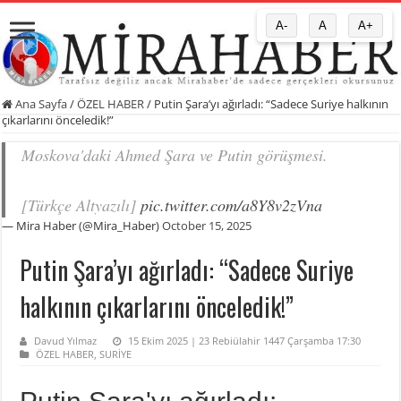
A-
A
A+
Ana Sayfa
/
ÖZEL HABER
/
Putin Şara’yı ağırladı: “Sadece Suriye halkının
çıkarlarını önceledik!”
Moskova'daki Ahmed Şara ve Putin görüşmesi.
[Türkçe Altyazılı]
pic.twitter.com/a8Y8v2zVna
— Mira Haber (@Mira_Haber)
October 15, 2025
Putin Şara’yı ağırladı: “Sadece Suriye
halkının çıkarlarını önceledik!”
Davud Yılmaz
15 Ekim 2025 | 23 Rebiülahir 1447 Çarşamba 17:30
ÖZEL HABER
,
SURİYE