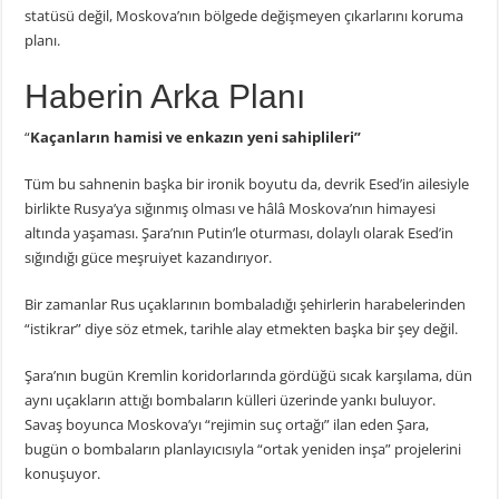
statüsü değil, Moskova’nın bölgede değişmeyen çıkarlarını koruma
planı.
Haberin Arka Planı
“
Kaçanların hamisi ve enkazın yeni sahiplileri”
Tüm bu sahnenin başka bir ironik boyutu da, devrik Esed’in ailesiyle
birlikte Rusya’ya sığınmış olması ve hâlâ Moskova’nın himayesi
altında yaşaması. Şara’nın Putin’le oturması, dolaylı olarak Esed’in
sığındığı güce meşruiyet kazandırıyor.
Bir zamanlar Rus uçaklarının bombaladığı şehirlerin harabelerinden
“istikrar” diye söz etmek, tarihle alay etmekten başka bir şey değil.
Şara’nın bugün Kremlin koridorlarında gördüğü sıcak karşılama, dün
aynı uçakların attığı bombaların külleri üzerinde yankı buluyor.
Savaş boyunca Moskova’yı “rejimin suç ortağı” ilan eden Şara,
bugün o bombaların planlayıcısıyla “ortak yeniden inşa” projelerini
konuşuyor.