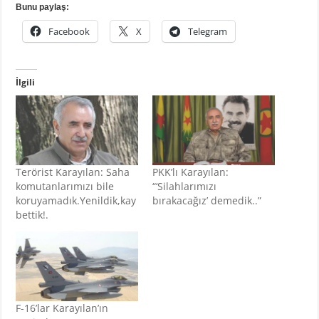
Bunu paylaş:
Facebook
X
Telegram
İlgili
Terörist Karayılan: Saha
PKK’lı Karayılan:
komutanlarımızı bile
“‘Silahlarımızı
koruyamadık.Yenildik,kay
bırakacağız’ demedik..”
bettik!.
F-16’lar Karayılan’ın