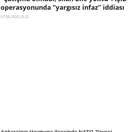
operasyonunda “yargısız infaz” iddiası
07.08.2026 23:22
Ankara’nın Haymana ilçesinde NATO Zirvesi