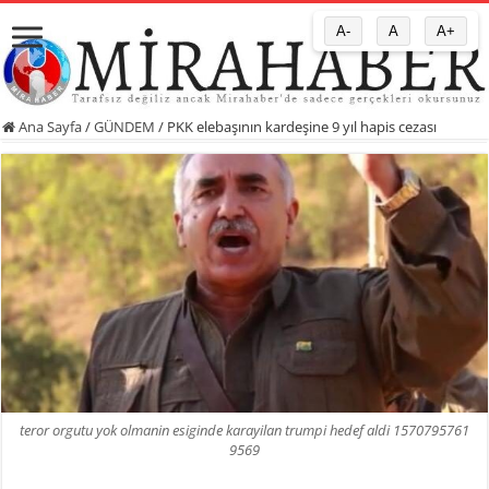
A-
A
A+
Ana Sayfa
/
GÜNDEM
/
PKK elebaşının kardeşine 9 yıl hapis cezası
teror orgutu yok olmanin esiginde karayilan trumpi hedef aldi 1570795761
9569