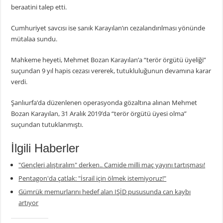
beraatini talep etti.
Cumhuriyet savcısı ise sanık Karayılan’ın cezalandırılması yönünde
mütalaa sundu.
Mahkeme heyeti, Mehmet Bozan Karayılan’a “terör örgütü üyeliği”
suçundan 9 yıl hapis cezası vererek, tutukluluğunun devamına karar
verdi.
Şanlıurfa’da düzenlenen operasyonda gözaltına alınan Mehmet
Bozan Karayılan, 31 Aralık 2019’da “terör örgütü üyesi olma”
suçundan tutuklanmıştı.
İlgili Haberler
"Gençleri alıştıralım" derken.. Camide milli maç yayını tartışması!
Pentagon'da çatlak: "İsrail için ölmek istemiyoruz!"
Gümrük memurlarını hedef alan IŞİD pususunda can kaybı
artıyor