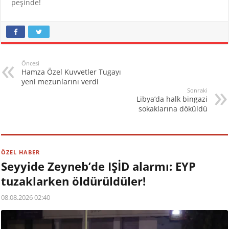
peşinde!
Öncesi
Hamza Özel Kuvvetler Tugayı
yeni mezunlarını verdi
Sonraki
Libya’da halk bingazi
sokaklarına döküldü
ÖZEL HABER
Seyyide Zeyneb’de IŞİD alarmı: EYP
tuzaklarken öldürüldüler!
08.08.2026 02:40