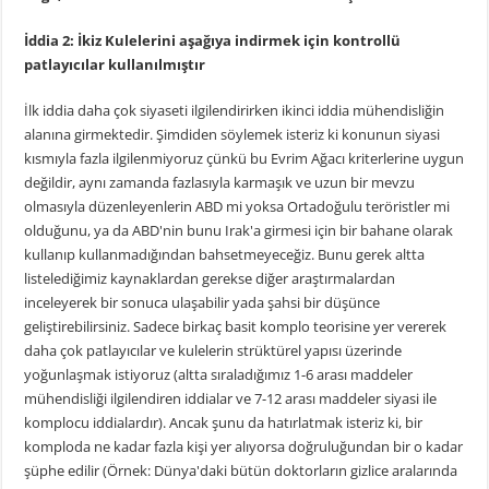
İddia 2: İkiz Kulelerini aşağıya indirmek için kontrollü
patlayıcılar kullanılmıştır
İlk iddia daha çok siyaseti ilgilendirirken ikinci iddia mühendisliğin
alanına girmektedir. Şimdiden söylemek isteriz ki konunun siyasi
kısmıyla fazla ilgilenmiyoruz çünkü bu Evrim Ağacı kriterlerine uygun
değildir, aynı zamanda fazlasıyla karmaşık ve uzun bir mevzu
olmasıyla düzenleyenlerin ABD mi yoksa Ortadoğulu teröristler mi
olduğunu, ya da ABD'nin bunu Irak'a girmesi için bir bahane olarak
kullanıp kullanmadığından bahsetmeyeceğiz. Bunu gerek altta
listelediğimiz kaynaklardan gerekse diğer araştırmalardan
inceleyerek bir sonuca ulaşabilir yada şahsi bir düşünce
geliştirebilirsiniz. Sadece birkaç basit komplo teorisine yer vererek
daha çok patlayıcılar ve kulelerin strüktürel yapısı üzerinde
yoğunlaşmak istiyoruz (altta sıraladığımız 1-6 arası maddeler
mühendisliği ilgilendiren iddialar ve 7-12 arası maddeler siyasi ile
komplocu iddialardır). Ancak şunu da hatırlatmak isteriz ki, bir
komploda ne kadar fazla kişi yer alıyorsa doğruluğundan bir o kadar
şüphe edilir (Örnek: Dünya'daki bütün doktorların gizlice aralarında