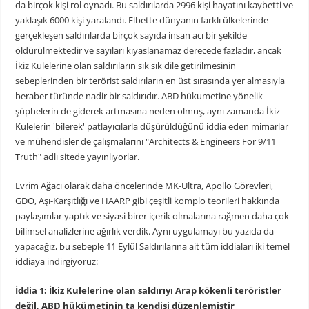
da birçok kişi rol oynadı. Bu saldırılarda 2996 kişi hayatını kaybetti ve
yaklaşık 6000 kişi yaralandı. Elbette dünyanın farklı ülkelerinde
gerçekleşen saldırılarda birçok sayıda insan acı bir şekilde
öldürülmektedir ve sayıları kıyaslanamaz derecede fazladır, ancak
İkiz Kulelerine olan saldırıların sık sık dile getirilmesinin
sebeplerinden bir terörist saldırıların en üst sırasında yer almasıyla
beraber türünde nadir bir saldırıdır. ABD hükumetine yönelik
şüphelerin de giderek artmasına neden olmuş, aynı zamanda İkiz
Kulelerin 'bilerek' patlayıcılarla düşürüldüğünü iddia eden mimarlar
ve mühendisler de çalışmalarını "Architects & Engineers For 9/11
Truth" adlı sitede yayınlıyorlar.
Evrim Ağacı olarak daha öncelerinde MK-Ultra, Apollo Görevleri,
GDO, Aşı-Karşıtlığı ve HAARP gibi çeşitli komplo teorileri hakkında
paylaşımlar yaptık ve siyasi birer içerik olmalarına rağmen daha çok
bilimsel analizlerine ağırlık verdik. Aynı uygulamayı bu yazıda da
yapacağız, bu sebeple 11 Eylül Saldırılarına ait tüm iddiaları iki temel
iddiaya indirgiyoruz:
İddia 1: İkiz Kulelerine olan saldırıyı Arap kökenli teröristler
değil, ABD hükümetinin ta kendisi düzenlemiştir