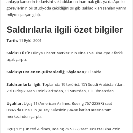
anlaşıp kanserin tedavisini sakladıklarına inanmak gibi, ya da Apollo
görevlerinin bir stüdyoda çekildiğini sır gibi sakladıkları sanılan yarım
milyon çalışan gibi).
Saldırılarla ilgili özet bilgiler
Tarih:
11 Eylül 2001
Saldırı Türü:
Dünya Ticaret Merkezi'nin Bina 1 ve Bina 2'ye 2 farklı
uçak çarptı.
Saldırıyı Üstlenen (Düzenlediği Söylenen):
El Kaide
Saldıranlarla ilgili:
Toplamda 19 terörist; 15'i Suudi Arabistan'dan,
2'si Birleşik Arap Emirlikleri'nden, 1'i Mısır'dan, 1'i Lübnan'dan
Uçaklar:
Uçuş 11 (American Airlines, Boeing 767-223ER) saat
08:46'da Bina 1'in (Kuzey Kulesinin) 94-98 katları arasına tam
merkezinden çarptı.
Uçuş 175 (United Airlines, Boeing 767-222) saat 09:03'te Bina 2'nin