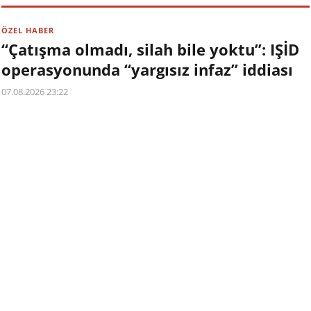
ÖZEL HABER
“Çatışma olmadı, silah bile yoktu”: IŞİD
operasyonunda “yargısız infaz” iddiası
07.08.2026 23:22