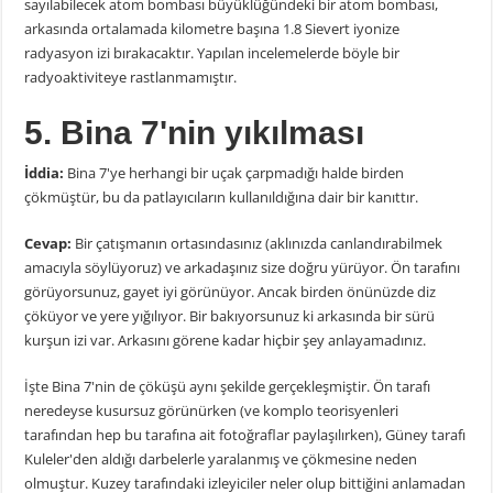
sayılabilecek atom bombası büyüklüğündeki bir atom bombası,
arkasında ortalamada kilometre başına 1.8 Sievert iyonize
radyasyon izi bırakacaktır. Yapılan incelemelerde böyle bir
radyoaktiviteye rastlanmamıştır.
5. Bina 7'nin yıkılması
İddia:
Bina 7'ye herhangi bir uçak çarpmadığı halde birden
çökmüştür, bu da patlayıcıların kullanıldığına dair bir kanıttır.
Cevap:
Bir çatışmanın ortasındasınız (aklınızda canlandırabilmek
amacıyla söylüyoruz) ve arkadaşınız size doğru yürüyor. Ön tarafını
görüyorsunuz, gayet iyi görünüyor. Ancak birden önünüzde diz
çöküyor ve yere yığılıyor. Bir bakıyorsunuz ki arkasında bir sürü
kurşun izi var. Arkasını görene kadar hiçbir şey anlayamadınız.
İşte Bina 7'nin de çöküşü aynı şekilde gerçekleşmiştir. Ön tarafı
neredeyse kusursuz görünürken (ve komplo teorisyenleri
tarafından hep bu tarafına ait fotoğraflar paylaşılırken), Güney tarafı
Kuleler'den aldığı darbelerle yaralanmış ve çökmesine neden
olmuştur. Kuzey tarafındaki izleyiciler neler olup bittiğini anlamadan