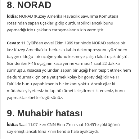
8. NORAD
İddia:
NORAD (Kuzey Amerika Havacılık Savunma Komutası)
rotasından sapan uçakları gidip durdurabilirdi ancak bunu
yapmadığı için uçakların çarpışmalarına izin vermiştir.
Cevap:
11 Eylül'den evvel Ekim 1999 tarihinde NORAD sadece bir
kez Kuzey Amerika'da -herkesin kabin dekompresyonu yüzünden
baygın olduğu- bir uçağın yolunu kesmeye çalıştı fakat uçak düştü.
Gönderilen F-16 uçağının kaza yerine varması 1 saat 22 dakika
sürmüştü. Kısacası yolundan sapan bir uçağı hem tespit etmek hem
de durdurmak için ona yetişmek kolay bir görev değildir ve 11
Eylül'de bunu yapabilmenin bir imkanı yoktu. Ancak eğer ki
müdahaleyi yetersiz bulup hükümeti eleştirmek isterseniz, bunu
yapmakta elbette özgürsünüz.
9. Muhabir hatası
İddia:
Saat 11:07 iken CNN Bina 7'nin saat 10:45'te çöktüğünü
söylemişti ancak Bina 7'nin kendisi hala ayaktaydı.