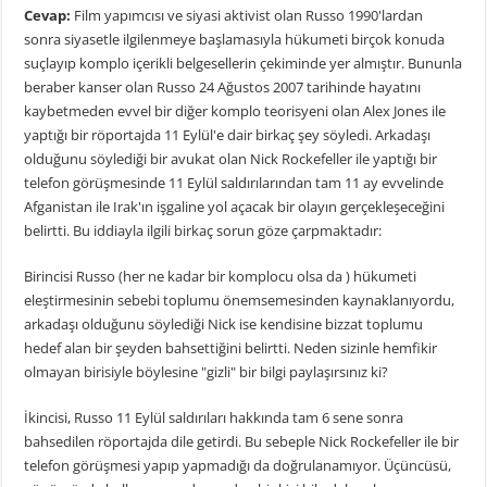
Cevap:
Film yapımcısı ve siyasi aktivist olan Russo 1990'lardan
sonra siyasetle ilgilenmeye başlamasıyla hükumeti birçok konuda
suçlayıp komplo içerikli belgesellerin çekiminde yer almıştır. Bununla
beraber kanser olan Russo 24 Ağustos 2007 tarihinde hayatını
kaybetmeden evvel bir diğer komplo teorisyeni olan Alex Jones ile
yaptığı bir röportajda 11 Eylül'e dair birkaç şey söyledi. Arkadaşı
olduğunu söylediği bir avukat olan Nick Rockefeller ile yaptığı bir
telefon görüşmesinde 11 Eylül saldırılarından tam 11 ay evvelinde
Afganistan ile Irak'ın işgaline yol açacak bir olayın gerçekleşeceğini
belirtti. Bu iddiayla ilgili birkaç sorun göze çarpmaktadır:
Birincisi Russo (her ne kadar bir komplocu olsa da ) hükumeti
eleştirmesinin sebebi toplumu önemsemesinden kaynaklanıyordu,
arkadaşı olduğunu söylediği Nick ise kendisine bizzat toplumu
hedef alan bir şeyden bahsettiğini belirtti. Neden sizinle hemfikir
olmayan birisiyle böylesine "gizli" bir bilgi paylaşırsınız ki?
İkincisi, Russo 11 Eylül saldırıları hakkında tam 6 sene sonra
bahsedilen röportajda dile getirdi. Bu sebeple Nick Rockefeller ile bir
telefon görüşmesi yapıp yapmadığı da doğrulanamıyor. Üçüncüsü,