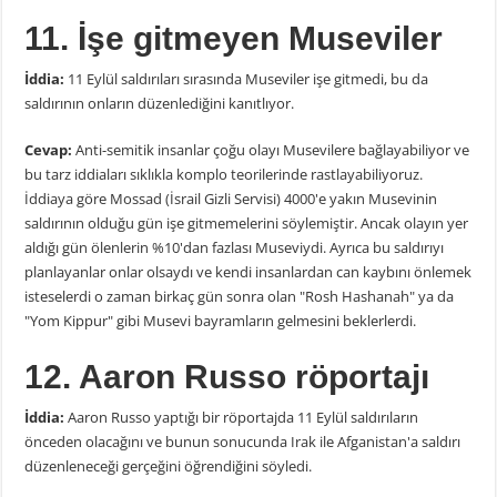
11. İşe gitmeyen Museviler
İddia:
11 Eylül saldırıları sırasında Museviler işe gitmedi, bu da
saldırının onların düzenlediğini kanıtlıyor.
Cevap:
Anti-semitik insanlar çoğu olayı Musevilere bağlayabiliyor ve
bu tarz iddiaları sıklıkla komplo teorilerinde rastlayabiliyoruz.
İddiaya göre Mossad (İsrail Gizli Servisi) 4000'e yakın Musevinin
saldırının olduğu gün işe gitmemelerini söylemiştir. Ancak olayın yer
aldığı gün ölenlerin %10'dan fazlası Museviydi. Ayrıca bu saldırıyı
planlayanlar onlar olsaydı ve kendi insanlardan can kaybını önlemek
isteselerdi o zaman birkaç gün sonra olan "Rosh Hashanah" ya da
"Yom Kippur" gibi Musevi bayramların gelmesini beklerlerdi.
12. Aaron Russo röportajı
İddia:
Aaron Russo yaptığı bir röportajda 11 Eylül saldırıların
önceden olacağını ve bunun sonucunda Irak ile Afganistan'a saldırı
düzenleneceği gerçeğini öğrendiğini söyledi.