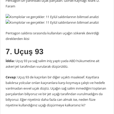
Pentagon'un yanındaki uçak parçaları. Görsel Kaynağı: Mark D.
Faram
Pentagon saldırısı sırasında kullanılan uçağın sökerek devirdiği
direklerden ikisi
7. Uçuş 93
İddia:
Uçuş 93 ya sağ salim iniş yaptı yada ABD hükumetine ait
askeri jet tarafından vurularak düşürüldü.
Cevap:
Uçuş 93 de kaçırılan bir diğer uçaktı maalesef. Kayıtlara
bakılırsa yolcular onları kaçıranlara karşı koymaya çalıştı ve hedefe
varılmadan evvel uçak düştü. Uçağın sağ salim inmediğini toplanan
parçalardan biliyoruz ve bir jet uçağı tarafından vurulmadığını da
biliyoruz. Eğer niyetiniz daha fazla can almak ise, neden füze
niyetine kullandığınız uçağı düşürmeye kalkarsınız ki?