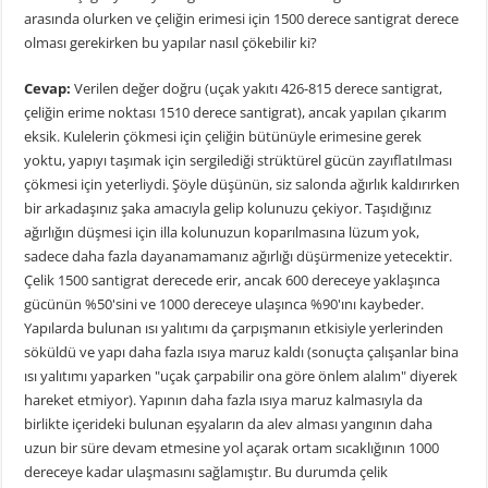
arasında olurken ve çeliğin erimesi için 1500 derece santigrat derece
olması gerekirken bu yapılar nasıl çökebilir ki?
Cevap:
Verilen değer doğru (uçak yakıtı 426-815 derece santigrat,
çeliğin erime noktası 1510 derece santigrat), ancak yapılan çıkarım
eksik. Kulelerin çökmesi için çeliğin bütünüyle erimesine gerek
yoktu, yapıyı taşımak için sergilediği strüktürel gücün zayıflatılması
çökmesi için yeterliydi. Şöyle düşünün, siz salonda ağırlık kaldırırken
bir arkadaşınız şaka amacıyla gelip kolunuzu çekiyor. Taşıdığınız
ağırlığın düşmesi için illa kolunuzun koparılmasına lüzum yok,
sadece daha fazla dayanamamanız ağırlığı düşürmenize yetecektir.
Çelik 1500 santigrat derecede erir, ancak 600 dereceye yaklaşınca
gücünün %50'sini ve 1000 dereceye ulaşınca %90'ını kaybeder.
Yapılarda bulunan ısı yalıtımı da çarpışmanın etkisiyle yerlerinden
söküldü ve yapı daha fazla ısıya maruz kaldı (sonuçta çalışanlar bina
ısı yalıtımı yaparken "uçak çarpabilir ona göre önlem alalım" diyerek
hareket etmiyor). Yapının daha fazla ısıya maruz kalmasıyla da
birlikte içerideki bulunan eşyaların da alev alması yangının daha
uzun bir süre devam etmesine yol açarak ortam sıcaklığının 1000
dereceye kadar ulaşmasını sağlamıştır. Bu durumda çelik