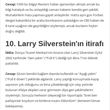
Cevap:
CNN bu bilgiyi Reuters haber ajansından almıştı ancak bu
bilgi hatalıydı ve bu anlaşıldığı zaman haberin kendisi geri çekildi.
Muhabirlerin hata yapması gayet anlaşılırdır. Hatta aynı gün Forbes
dergisi bakanlıkta bir araba bombasının patladığını ve CBS haberi de
8 tane uçağının ele geçirildiğini söylemişti, ancak bunların hiçbiri
doğru değildi.
10. Larry Silverstein'ın itirafı
İddia:
Dünya Ticaret Merkezi'nin kiracısı olan Larry Silverstein Eylül
2002 tarihinde "Geri çekin" ("Pull it") dediği için Bina 7'nin bilerek
patlatıldı.
Cevap:
Sözün kendisi bağlam dışında kullanıldı ve "Aşağı çekin"
("Pull it down") şeklinde algılandı. Larry yaptığı konuşmada kayıp
sayısının çok olduğunu ve bina çökebileceği için olay yerinde
bulunan itfaiye ekipleri zarar görmesin diye geri çekilmelerini
söylemişti. Sonuçta herkesin izleyeceği bir röportajda "Evet ben
patlayıcılar koydum ve binlerce insanı öldürdüm" demesini kimse
bekleyemez.