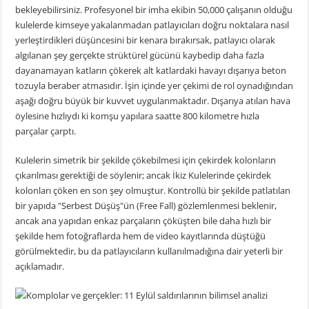
bekleyebilirsiniz. Profesyonel bir imha ekibin 50,000 çalışanın olduğu
kulelerde kimseye yakalanmadan patlayıcıları doğru noktalara nasıl
yerleştirdikleri düşüncesini bir kenara bırakırsak, patlayıcı olarak
algılanan şey gerçekte strüktürel gücünü kaybedip daha fazla
dayanamayan katların çökerek alt katlardaki havayı dışarıya beton
tozuyla beraber atmasıdır. İşin içinde yer çekimi de rol oynadığından
aşağı doğru büyük bir kuvvet uygulanmaktadır. Dışarıya atılan hava
öylesine hızlıydı ki komşu yapılara saatte 800 kilometre hızla
parçalar çarptı.
Kulelerin simetrik bir şekilde çökebilmesi için çekirdek kolonların
çıkarılması gerektiği de söylenir; ancak İkiz Kulelerinde çekirdek
kolonları çöken en son şey olmuştur. Kontrollü bir şekilde patlatılan
bir yapıda "Serbest Düşüş"ün (Free Fall) gözlemlenmesi beklenir,
ancak ana yapıdan enkaz parçaların çöküşten bile daha hızlı bir
şekilde hem fotoğraflarda hem de video kayıtlarında düştüğü
görülmektedir, bu da patlayıcıların kullanılmadığına dair yeterli bir
açıklamadır.