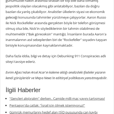
günümüzde halkın arasında sıradan bir kişi bile daha olmamış
jeopolitik olayları olacakmış gibi anlatabiliyor, bazıları da doğru
bazıları da yanlış çıkabiliyor. Analistler ülkelerin siyasi ve ekonomik
geleceği konusunda tahminler yürütmeye çalışıyorlar. Aaron Russo
ile Nick Rockefeller arasında gerçekten böyle bir telefon görüşmesi
olmuş olsa bile, Nick'in söylediklerinin bir tahmin olabilmesi de
muhtemeldir ("Bak göreceksin" mantığı). İnsanların burada Aaron'a
inanmalarının asıl sebeplerden biri de "Rockefeller" soyadını taşıyan
birisiyle konuşmasından kaynaklanmaktadır.
Daha fazla iddia, bilgi ve detay için Debunking 911 Conspiracies adlı
siteyi tavsiye ederiz.
Evrim Ağacı'ndan Arsel Acar'ın kaleme aldığı analizdeki ifadeler yazarın
kendi görüşleridir ve Mepa News'in editöryel politikasını yansıtmayabilir.
İlgili Haberler
"Gençleri alıştıralım" derken.. Camide milli maç yayını tartışması!
Pentagon'da çatlak: "İsrail için ölmek istemiyoruz!"
Gümrük memurlarını hedef alan IŞİD pususunda can kaybı