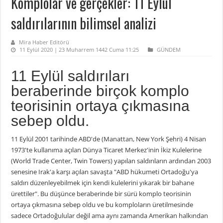
Komplolar ve gerçekler: 11 Eylül
saldırılarının bilimsel analizi
Mira Haber Editörü
11 Eylül 2020 | 23 Muharrem 1442 Cuma 11:25
GÜNDEM
11 Eylül saldırıları
beraberinde birçok komplo
teorisinin ortaya çıkmasına
sebep oldu.
11 Eylül 2001 tarihinde ABD'de (Manattan, New York Şehri) 4 Nisan
1973'te kullanıma açılan Dünya Ticaret Merkez'inin İkiz Kulelerine
(World Trade Center, Twin Towers) yapılan saldırıların ardından 2003
senesine Irak'a karşı açılan savaşta "ABD hükumeti Ortadoğu'ya
saldırı düzenleyebilmek için kendi kulelerini yıkarak bir bahane
ürettiler". Bu düşünce beraberinde bir sürü komplo teorisinin
ortaya çıkmasına sebep oldu ve bu komploların üretilmesinde
sadece Ortadoğulular değil ama aynı zamanda Amerikan halkından