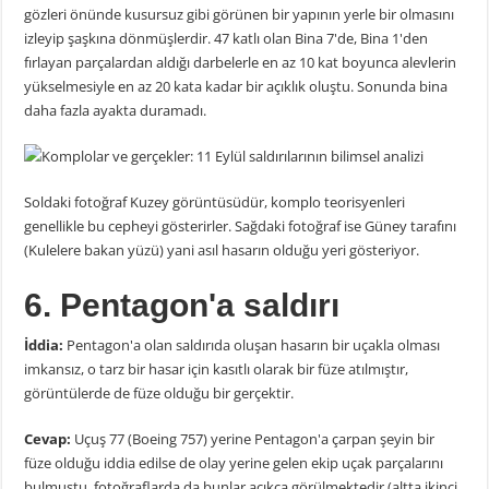
gözleri önünde kusursuz gibi görünen bir yapının yerle bir olmasını
izleyip şaşkına dönmüşlerdir. 47 katlı olan Bina 7'de, Bina 1'den
fırlayan parçalardan aldığı darbelerle en az 10 kat boyunca alevlerin
yükselmesiyle en az 20 kata kadar bir açıklık oluştu. Sonunda bina
daha fazla ayakta duramadı.
Soldaki fotoğraf Kuzey görüntüsüdür, komplo teorisyenleri
genellikle bu cepheyi gösterirler. Sağdaki fotoğraf ise Güney tarafını
(Kulelere bakan yüzü) yani asıl hasarın olduğu yeri gösteriyor.
6. Pentagon'a saldırı
İddia:
Pentagon'a olan saldırıda oluşan hasarın bir uçakla olması
imkansız, o tarz bir hasar için kasıtlı olarak bir füze atılmıştır,
görüntülerde de füze olduğu bir gerçektir.
Cevap:
Uçuş 77 (Boeing 757) yerine Pentagon'a çarpan şeyin bir
füze olduğu iddia edilse de olay yerine gelen ekip uçak parçalarını
bulmuştu, fotoğraflarda da bunlar açıkça görülmektedir (altta ikinci