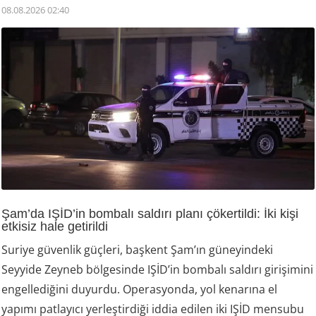
08.08.2026 02:40
Şam’da IŞİD’in bombalı saldırı planı çökertildi: İki kişi
etkisiz hale getirildi
Suriye güvenlik güçleri, başkent Şam’ın güneyindeki
Seyyide Zeyneb bölgesinde IŞİD’in bombalı saldırı girişimini
engellediğini duyurdu. Operasyonda, yol kenarına el
yapımı patlayıcı yerleştirdiği iddia edilen iki IŞİD mensubu